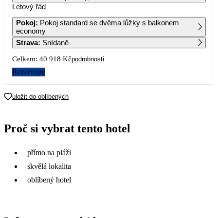
Letový řád
1
2
Pokoj
:
Pokoj standard se dvěma lůžky s balkonem
economy
3
4
5
6
7
8
9
Strava
:
Snídaně
Celkem:
40 918 Kč
podrobnosti
10
11
12
13
14
15
16
20 459
21 109
Rezervujte
17
18
19
20
21
22
23
20 499
20 639
16 579
20 389
19 329
19 169
16 919
uložit do oblíbených
24
25
26
27
28
29
30
20 439
22 149
16 719
23 029
17 979
17 049
14 449
Proč si vybrat tento hotel
31
19 099
přímo na pláži
skvělá lokalita
oblíbený hotel