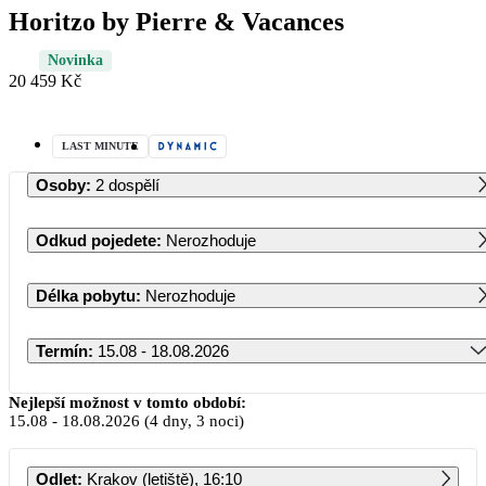
Horitzo by Pierre & Vacances
Novinka
20 459 Kč
LAST MINUTE
Osoby
:
2 dospělí
Odkud pojedete
:
Nerozhoduje
Délka pobytu
:
Nerozhoduje
Termín
:
15.08 - 18.08.2026
Srpen 2026
Nejlepší možnost v tomto období:
15.08
-
18.08.2026
(4 dny, 3 noci)
PO
ÚT
ST
ČT
PÁ
SO
NE
Odlet
:
Krakov (letiště), 16:10