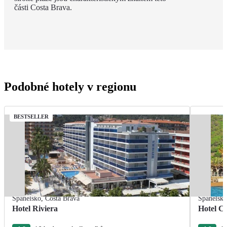
části Costa Brava.
Podobné hotely v regionu
BESTSELLER
Španělsko
,
Costa Brava
Španělsk
Hotel Riviera
Hotel Ca