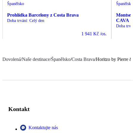
Španělsko
Španělsk
Prohlídka Barcelony z Costa Brava
Montserr
CAVA
Doba trvání
:
Celý den
Doba trvá
1 941 Kč
/os.
Dovolená
/
Naše destinace
/
Španělsko
/
Costa Brava
/
Horitzo by Pierre 
Kontakt
Kontaktujte nás