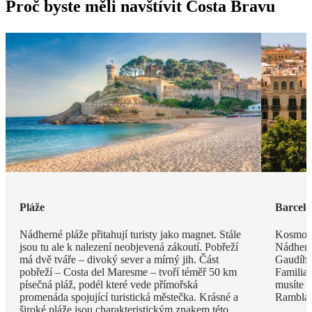
Proč byste měli navštívit Costa Bravu
Pláže
Barcel
Nádherné pláže přitahují turisty jako magnet. Stále
Kosmopo
jsou tu ale k nalezení neobjevená zákoutí. Pobřeží
Nádhern
má dvě tváře – divoký sever a mírný jih. Část
Gaudího
pobřeží – Costa del Maresme – tvoří téměř 50 km
Familia 
písečná pláž, podél které vede přímořská
musíte v
promenáda spojující turistická městečka. Krásné a
Rambla, 
široké pláže jsou charakteristickým znakem této