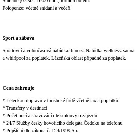
Snídaně (07:30 - 10:00 hod.) formou bufetu.
Polopenze: včetně snídaní a večeří.
Sport a zábava
Sportovní a volnočasová nabídka: fitness. Nabídka wellness: sauna
a whirlpool za poplatek. Lázeňská oblast případně za poplatek.
Cena zahrnuje
* Leteckou dopravu v turistické třídě včetně tax a poplatků
* Transfery v destinaci
* Počet nocí a stravování dle smlouvy o zájezdu
* 24/7 Služby česky hovořícího delegáta Čedoku na telefonu
* Pojištění dle zákona č. 159/1999 Sb.