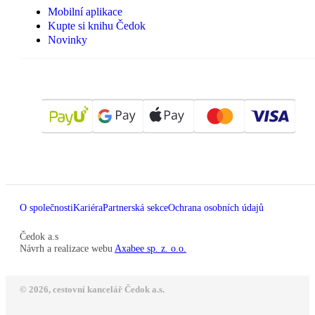
Mobilní aplikace
Kupte si knihu Čedok
Novinky
O společnosti
Kariéra
Partnerská sekce
Ochrana osobních údajů
Čedok a.s
Návrh a realizace webu
Axabee sp. z. o.o.
© 2026, cestovní kancelář Čedok a.s.