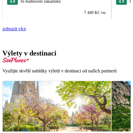
4.8
16 hodnocení zákazníků
4.9
15
7 449 Kč
/os.
zobrazit více
Výlety v destinaci
Využijte skvělé nabídky výletů v destinaci od našich partnerů