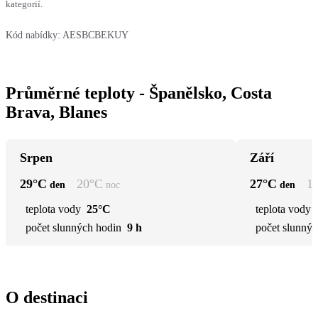
kategorií.
Kód nabídky:
AESBCBEKUY
Průměrné teploty - Španělsko, Costa
Brava, Blanes
Srpen
Září
29
°C
20
°C
27
°C
1
den
noc
den
teplota vody
25°C
teplota vody
počet slunných hodin
9 h
počet slunnýc
O destinaci