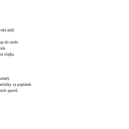
roká pláž
tup do moře
voda
á vlajka
ezóně)
nečníky za poplatek
ích sportů