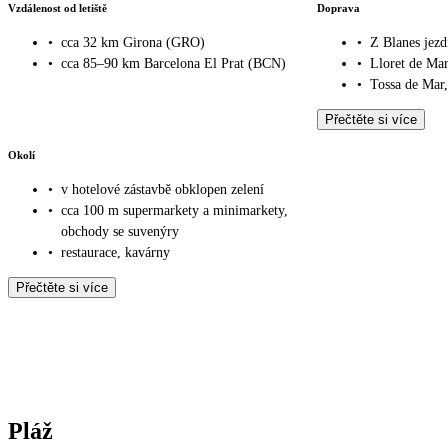
Vzdálenost od letiště
Doprava
•
cca 32 km Girona (GRO)
•
Z Blanes jezd
•
cca 85–90 km Barcelona El Prat (BCN)
•
Lloret de Mar
•
Tossa de Mar,
Přečtěte si více
Okolí
•
v hotelové zástavbě obklopen zelení
•
cca 100 m supermarkety a minimarkety,
obchody se suvenýry
•
restaurace, kavárny
Přečtěte si více
Pláž