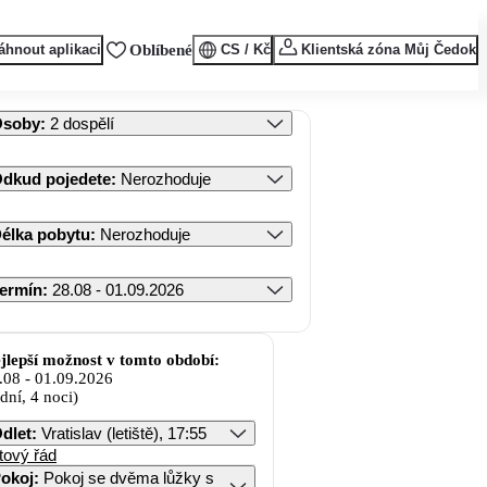
áhnout aplikaci
Oblíbené
CS / Kč
Klientská zóna Můj Čedok
Osoby
:
2 dospělí
dkud pojedete
:
Nerozhoduje
élka pobytu
:
Nerozhoduje
ermín
:
28.08 - 01.09.2026
jlepší možnost v tomto období:
.08
-
01.09.2026
 dní, 4 noci)
dlet
:
Vratislav (letiště), 17:55
tový řád
okoj
:
Pokoj se dvěma lůžky s