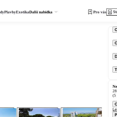
zdy
Plavby
Exotika
Další nabídka
Pro vás
St
O
D
T
Ne
28
(5
O
Le
P