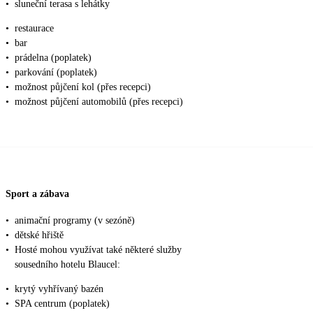
•
sluneční terasa s lehátky
•
restaurace
•
bar
•
prádelna (poplatek)
•
parkování (poplatek)
•
možnost půjčení kol (přes recepci)
•
možnost půjčení automobilů (přes recepci)
Sport a zábava
•
animační programy (v sezóně)
•
dětské hřiště
•
Hosté mohou využívat také některé služby
sousedního hotelu Blaucel:
•
krytý vyhřívaný bazén
•
SPA centrum (poplatek)