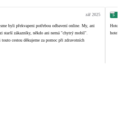
zář 2025
5
Ric
 jsme byli překvapeni potřebou odbavení online. My, ani
Hotel na vysok
ezi starší zákazníky, někdo ani nemá "chytrý mobil".
hotelu pobíhá
 i touto cestou děkujeme za pomoc při zdravotních