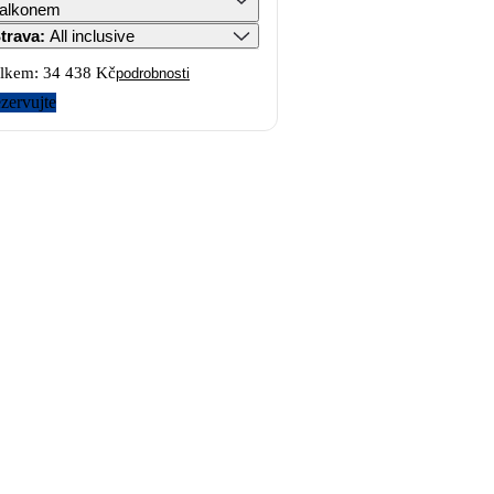
alkonem
trava
:
All inclusive
lkem:
34 438 Kč
podrobnosti
zervujte