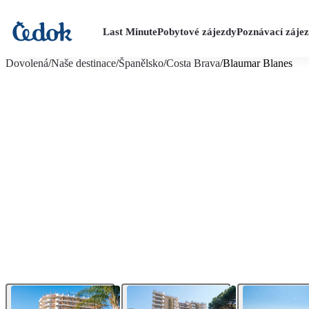
Last Minute
Pobytové zájezdy
Poznávací záje
více fotografií (14)
Dovolená
/
Naše destinace
/
Španělsko
/
Costa Brava
/
Blaumar Blanes