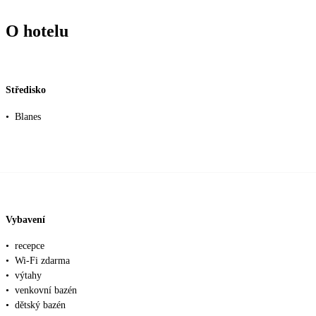
O hotelu
Středisko
•
Blanes
Vybavení
•
recepce
•
Wi-Fi zdarma
•
výtahy
•
venkovní bazén
•
dětský bazén