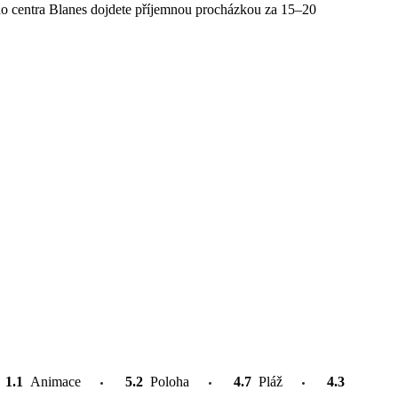
ho centra Blanes dojdete příjemnou procházkou za 15–20
1.1
Animace
5.2
Poloha
4.7
Pláž
4.3
Atrakce