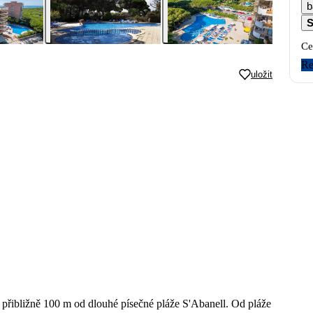
b
S
Ce
Re
uložit
 přibližně 100 m od dlouhé písečné pláže S'Abanell. Od pláže