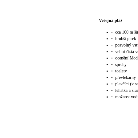
Veřejná pláž
•
cca 100 m ši
•
hrubší písek
•
pozvolný vs
•
velmi čistá 
•
ocenění Modr
•
sprchy
•
toalety
•
převlékárny
•
plavčíci (v s
•
lehátka a slu
•
možnost vodn