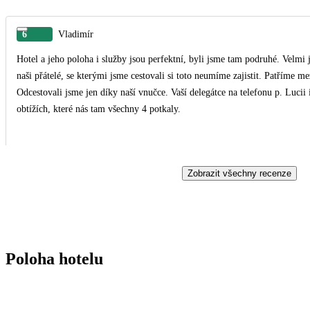
6
Vladimír
Hotel a jeho poloha i služby jsou perfektní, byli jsme tam podruhé. Velmi
naši přátelé, se kterými jsme cestovali si toto neumíme zajistit. Patříme m
Odcestovali jsme jen díky naší vnučce. Vaší delegátce na telefonu p. Lucii
obtížích, které nás tam všechny 4 potkaly.
Zobrazit všechny recenze
Poloha hotelu