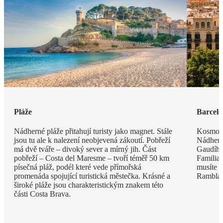
Pláže
Barcel
Nádherné pláže přitahují turisty jako magnet. Stále
Kosmopo
jsou tu ale k nalezení neobjevená zákoutí. Pobřeží
Nádhern
má dvě tváře – divoký sever a mírný jih. Část
Gaudího
pobřeží – Costa del Maresme – tvoří téměř 50 km
Familia 
písečná pláž, podél které vede přímořská
musíte v
promenáda spojující turistická městečka. Krásné a
Rambla, 
široké pláže jsou charakteristickým znakem této
části Costa Brava.