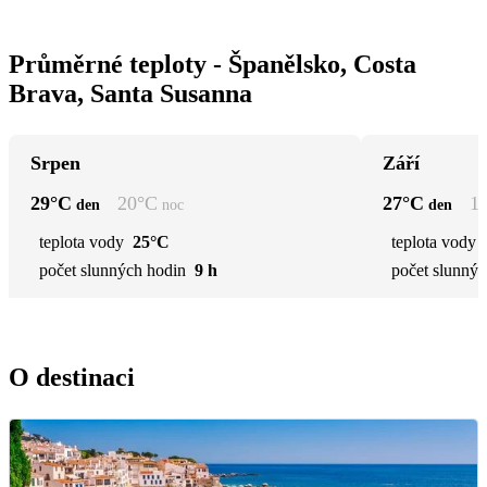
Průměrné teploty - Španělsko, Costa
Brava, Santa Susanna
Srpen
Září
29
°C
20
°C
27
°C
1
den
noc
den
teplota vody
25°C
teplota vody
počet slunných hodin
9 h
počet slunnýc
O destinaci