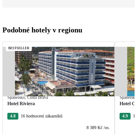
Podobné hotely v regionu
BESTSELLER
Španělsko
,
Costa Brava
Španělsk
Hotel Riviera
Hotel Ca
4.8
16 hodnocení zákazníků
4.9
15
8 389 Kč
/os.