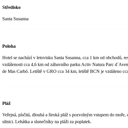
Středisko
Santa Susanna
Poloha
Hotel se nachází v letovisku Santa Susanna, cca 1 km od obchodů, res
vzdálenosti cca 4,6 km od zábavního parku Activ Natura Parc d´Avent
de Mas Carbó. Letiště v GRO cca 34 km, letiště BCN je vzdáleno cc
Pláž
Veřejná, písčitá, dlouhá a široká pláž s pozvolným vstupem do moře, 
silnici. Lehátka a slunečníky na pláži za poplatek.