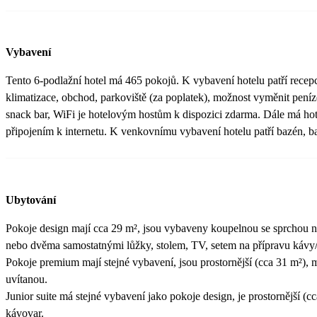
Vybavení
Tento 6-podlažní hotel má 465 pokojů. K vybavení hotelu patří recepc
klimatizace, obchod, parkoviště (za poplatek), možnost vyměnit peníze
snack bar, WiFi je hotelovým hostům k dispozici zdarma. Dále má hot
připojením k internetu. K venkovnímu vybavení hotelu patří bazén, b
Ubytování
Pokoje design mají cca 29 m², jsou vybaveny koupelnou se sprchou 
nebo dvěma samostatnými lůžky, stolem, TV, setem na přípravu kávy/
Pokoje premium mají stejné vybavení, jsou prostornější (cca 31 m²), 
uvítanou.
Junior suite má stejné vybavení jako pokoje design, je prostornější (
kávovar.