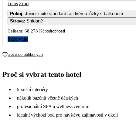
Letový řád
Pokoj
:
Junior suite standard se dvěma lůžky s balkonem
Strava
:
Snídaně
3
4
5
6
7
Celkem:
68 278 Kč
podrobnosti
10
11
12
13
14
Rezervujte
76 499
3
17
18
19
20
21
uložit do oblíbených
40 569
30 129
25 559
28 449
26 929
2
24
25
26
27
28
Proč si vybrat tento hotel
23 979
28 409
26 609
2
31
luxusní interiéry
24 329
několik bazénů včetně dětských
profesionální SPA a wellness centrum
ideální výchozí bod pro návštěvu zajímavostí v okolí