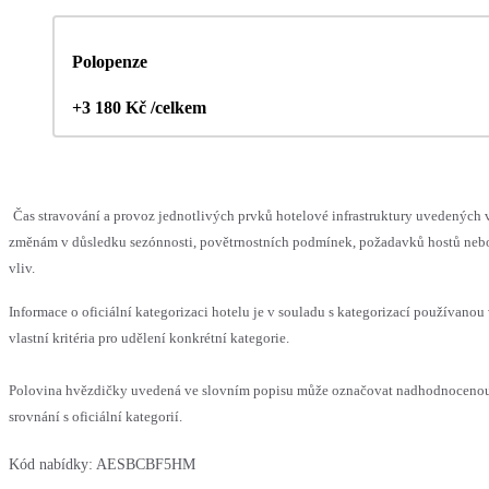
Polopenze
+3 180 Kč /celkem
Čas stravování a provoz jednotlivých prvků hotelové infrastruktury uvedenýc
změnám v důsledku sezónnosti, povětrnostních podmínek, požadavků hostů nebo 
vliv.
Informace o oficiální kategorizaci hotelu je v souladu s kategorizací používanou
vlastní kritéria pro udělení konkrétní kategorie.
Polovina hvězdičky uvedená ve slovním popisu může označovat nadhodnoceno
srovnání s oficiální kategorií.
Kód nabídky:
AESBCBF5HM