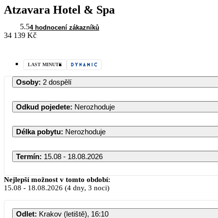
Atzavara Hotel & Spa
5.5
4 hodnocení zákazníků
34 139 Kč
LAST MINUTE
Osoby
:
2 dospělí
Odkud pojedete
:
Nerozhoduje
Délka pobytu
:
Nerozhoduje
Termín
:
15.08 - 18.08.2026
Srpen 2026
Nejlepší možnost v tomto období:
15.08
-
18.08.2026
(4 dny, 3 noci)
PO
ÚT
ST
ČT
PÁ
Odlet
:
Krakov (letiště), 16:10