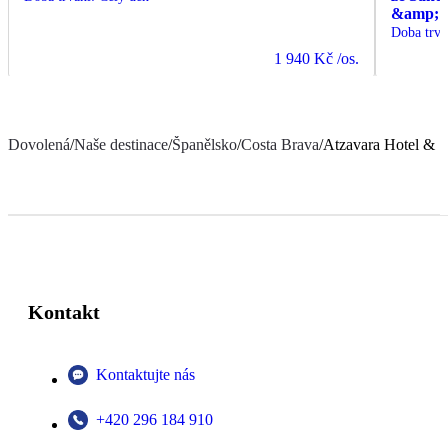
&amp; C
Doba trvá
1 940 Kč
/os.
Dovolená
/
Naše destinace
/
Španělsko
/
Costa Brava
/
Atzavara Hotel & 
Kontakt
Kontaktujte nás
+420 296 184 910