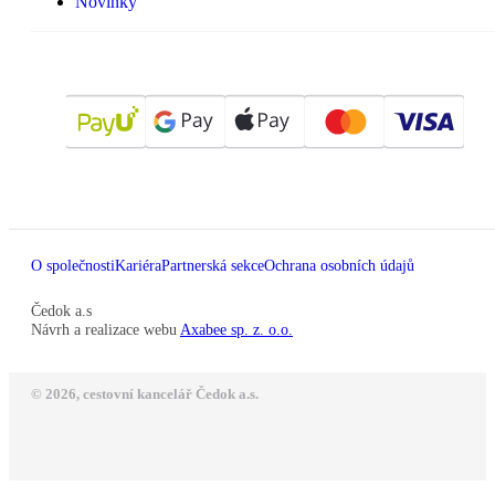
Novinky
O společnosti
Kariéra
Partnerská sekce
Ochrana osobních údajů
Čedok a.s
Návrh a realizace webu
Axabee sp. z. o.o.
© 2026, cestovní kancelář Čedok a.s.