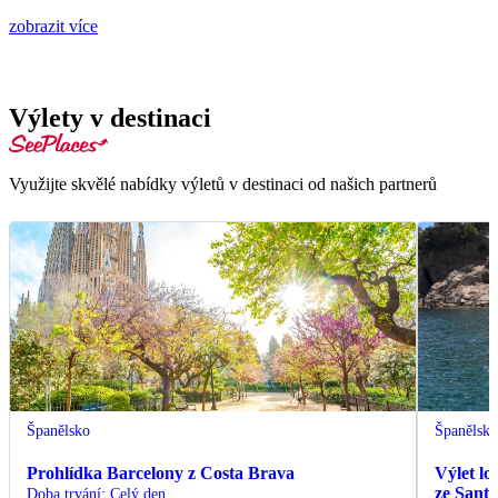
zobrazit více
Výlety v destinaci
Využijte skvělé nabídky výletů v destinaci od našich partnerů
Španělsko
Španělsk
Prohlídka Barcelony z Costa Brava
Výlet lo
ze Sant
Doba trvání
:
Celý den