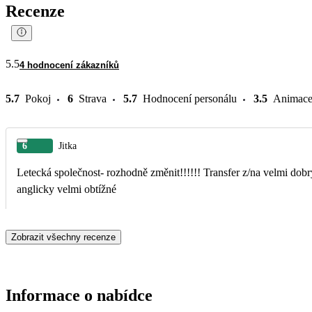
Recenze
5.5
4 hodnocení zákazníků
5.7
Pokoj
6
Strava
5.7
Hodnocení personálu
3.5
Animac
6
Jitka
Letecká společnost- rozhodně změnit!!!!!! Transfer z/na velmi dob
anglicky velmi obtížné
Zobrazit všechny recenze
Informace o nabídce