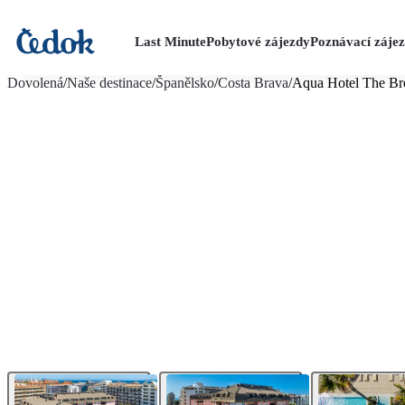
Last Minute
Pobytové zájezdy
Poznávací záje
více fotografií (22)
Dovolená
/
Naše destinace
/
Španělsko
/
Costa Brava
/
Aqua Hotel The Br