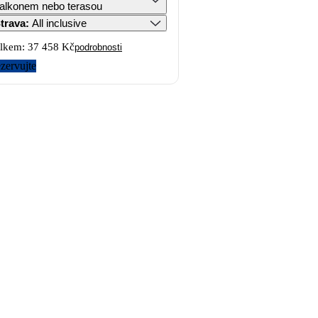
alkonem nebo terasou
trava
:
All inclusive
lkem:
37 458 Kč
podrobnosti
zervujte