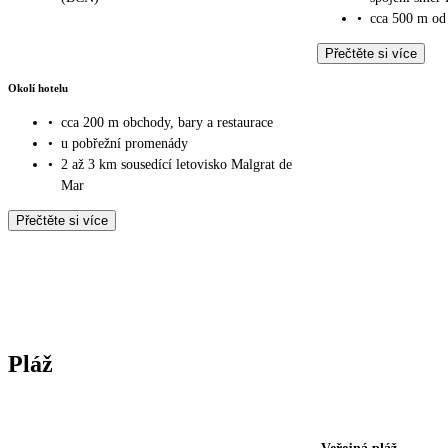
•
cca 500 m od 
Přečtěte si více
Okolí hotelu
•
cca 200 m obchody, bary a restaurace
•
u pobřežní promenády
•
2 až 3 km sousedící letovisko Malgrat de
Mar
Přečtěte si více
Pláž