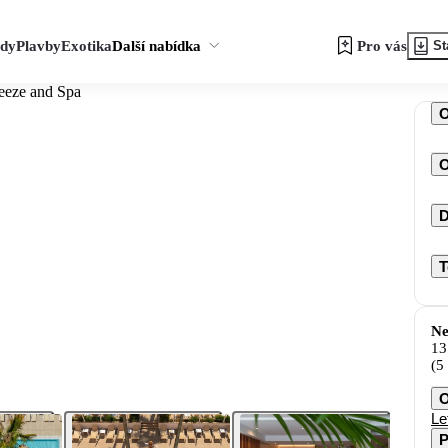
zdy
Plavby
Exotika
Další nabídka
Pro vás
St
eeze and Spa
O
D
T
Ne
13
(5
O
Le
P