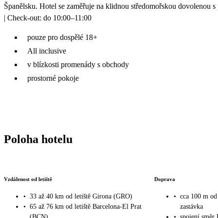
Španělsku. Hotel se zaměřuje na klidnou středomořskou dovolenou s
| Check-out: do 10:00–11:00
pouze pro dospělé 18+
All inclusive
v blízkosti promenády s obchody
prostorné pokoje
Poloha hotelu
Vzdálenost od letiště
Doprava
•
33 až 40 km od letiště Girona (GRO)
•
cca 100 m od
•
65 až 76 km od letiště Barcelona-El Prat
zastávka
(BCN)
•
spojení směr 