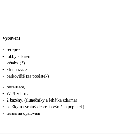
Vybavení
•
recepce
•
lobby s barem
•
výtahy (3)
•
klimatizace
•
parkoviště (za poplatek)
•
restaurace,
•
WiFi zdarma
•
2 bazény, (slunečníky a lehátka zdarma)
•
osušky na vratný deposit (výměna poplatek)
•
terasa na opalování