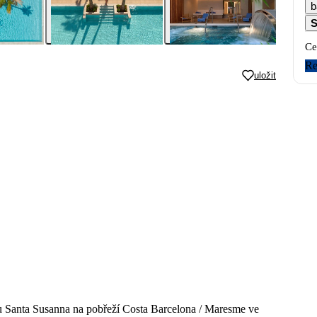
b
S
Ce
Re
uložit
ku Santa Susanna na pobřeží Costa Barcelona / Maresme ve