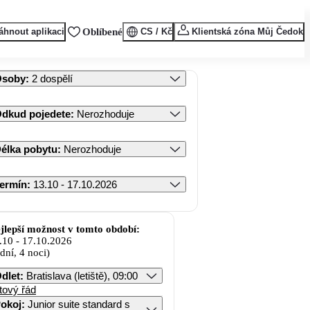
áhnout aplikaci
Oblíbené
CS / Kč
Klientská zóna Můj Čedok
Osoby
:
2 dospělí
dkud pojedete
:
Nerozhoduje
élka pobytu
:
Nerozhoduje
ermín
:
13.10 - 17.10.2026
jlepší možnost v tomto období:
.10
-
17.10.2026
 dní, 4 noci)
dlet
:
Bratislava (letiště), 09:00
tový řád
okoj
:
Junior suite standard s