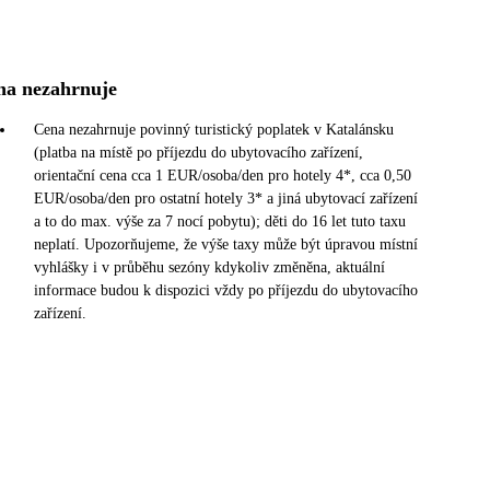
na nezahrnuje
Cena nezahrnuje povinný turistický poplatek v Katalánsku
(platba na místě po příjezdu do ubytovacího zařízení,
orientační cena cca 1 EUR/osoba/den pro hotely 4*, cca 0,50
EUR/osoba/den pro ostatní hotely 3* a jiná ubytovací zařízení
a to do max. výše za 7 nocí pobytu); děti do 16 let tuto taxu
neplatí. Upozorňujeme, že výše taxy může být úpravou místní
vyhlášky i v průběhu sezóny kdykoliv změněna, aktuální
informace budou k dispozici vždy po příjezdu do ubytovacího
zařízení.