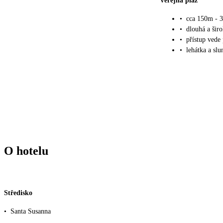
Veřejná pláž
•
cca 150m - 
•
dlouhá a širo
•
přístup vede
•
lehátka a slu
O hotelu
Středisko
•
Santa Susanna