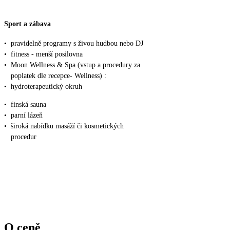
Sport a zábava
•
pravidelně programy s živou hudbou nebo DJ
•
fitness - menší posilovna
•
Moon Wellness & Spa (vstup a procedury za
poplatek dle recepce- Wellness) :
•
hydroterapeutický okruh
•
finská sauna
•
parní lázeň
•
široká nabídku masáží či kosmetických
procedur
O ceně