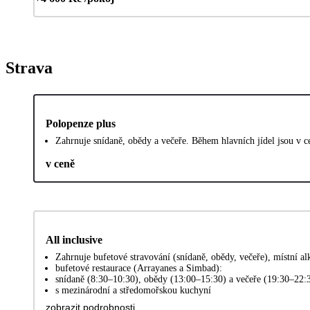
Strava
Polopenze plus
Zahrnuje snídaně, obědy a večeře. Během hlavních jídel jsou v c
v ceně
All inclusive
Zahrnuje bufetové stravování (snídaně, obědy, večeře), místní a
bufetové restaurace (Arrayanes a Simbad):
snídaně (8:30–10:30), obědy (13:00–15:30) a večeře (19:30–22:
s mezinárodní a středomořskou kuchyní
zobrazit podrobnosti