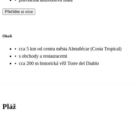
Přečtěte si více
Okolí
•
cca 5 km od centra města Almuñécar (Costa Tropical)
•
s obchody a restauracemi
•
cca 200 m historická věž Torre del Diablo
Pláž