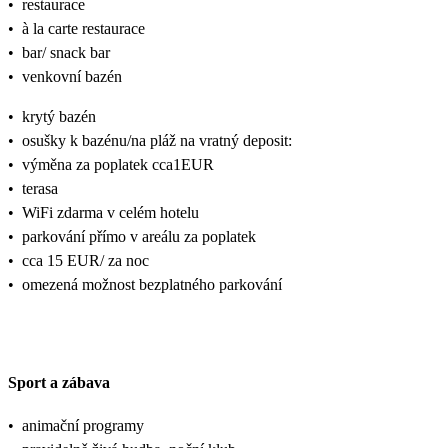
•
restaurace
•
à la carte restaurace
•
bar/ snack bar
•
venkovní bazén
•
krytý bazén
•
osušky k bazénu/na pláž na vratný deposit:
•
výměna za poplatek cca1EUR
•
terasa
•
WiFi zdarma v celém hotelu
•
parkování přímo v areálu za poplatek
•
cca 15 EUR/ za noc
•
omezená možnost bezplatného parkování
Sport a zábava
•
animační programy