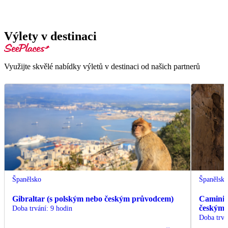
Výlety v destinaci
Využijte skvělé nabídky výletů v destinaci od našich partnerů
Španělsko
Španělsk
Gibraltar (s polským nebo českým průvodcem)
Caminit
českým
Doba trvání
:
9 hodin
Doba trvá