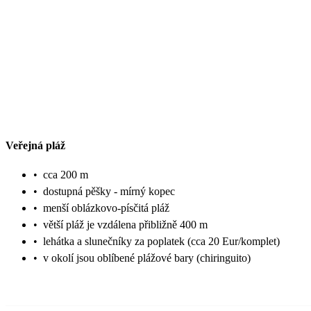
Veřejná pláž
•
cca 200 m
•
dostupná pěšky - mírný kopec
•
menší oblázkovo-písčitá pláž
•
větší pláž je vzdálena přibližně 400 m
•
lehátka a slunečníky za poplatek (cca 20 Eur/komplet)
•
v okolí jsou oblíbené plážové bary (chiringuito)