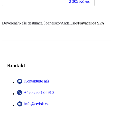
2 305 Kč
/os.
Dovolená
/
Naše destinace
/
Španělsko
/
Andalusie
/
Playacalida SPA
Kontakt
Kontaktujte nás
+420 296 184 910
info@cedok.cz