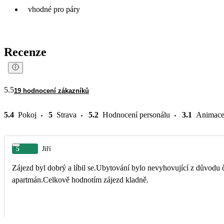
vhodné pro páry
Recenze
5.5
19 hodnocení zákazníků
5.4
Pokoj
5
Strava
5.2
Hodnocení personálu
3.1
Animac
5
Jiří
Zájezd byl dobrý a líbil se.Ubytování bylo nevyhovující z důvodu 
apartmán.Celkově hodnotím zájezd kladně.