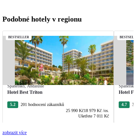
Podobné hotely v regionu
BESTSELLER
BESTSEL
Španělsko
,
Andalusie
Španělsk
Hotel Best Triton
Hotel F
5.2
201 hodnocení zákazníků
4.7
33
25 990 Kč
18 979 Kč
/os.
Ušetřete
7 011 Kč
zobrazit více