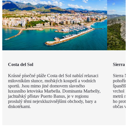
Costa del Sol
Sierra 
Krásné písečné pláže Costa del Sol nabízí relaxaci
Sierra 
milovníkům slunce, mořských koupelí a vodních
pohořím
sportů. Jsou mimo jiné domovem slavného
španělšt
luxusního letoviska Marbella. Dominanta Marbelly,
vrchol 
jachtařský přístav Puerto Banus, je v regionu
metrů n
proslulý těmi nejexkluzivnějšími obchody, bary a
ho protí
diskotékami.
občas vy