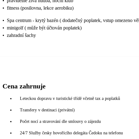
•
pravidelně živá hudba, noční klub
•
fitness (posilovna, lekce aerobiku)
•
Spa centrum - krytý bazén ( dodatečný poplatek, vstup omezeno vě
•
minigolf ( může být účtován poplatek)
•
zahradní šachy
Cena zahrnuje
Leteckou dopravu v turistické třídě včetně tax a poplatků
Transfery v destinaci (privátní)
Počet nocí a stravování dle smlouvy o zájezdu
24/7 Služby česky hovořícího delegáta Čedoku na telefonu