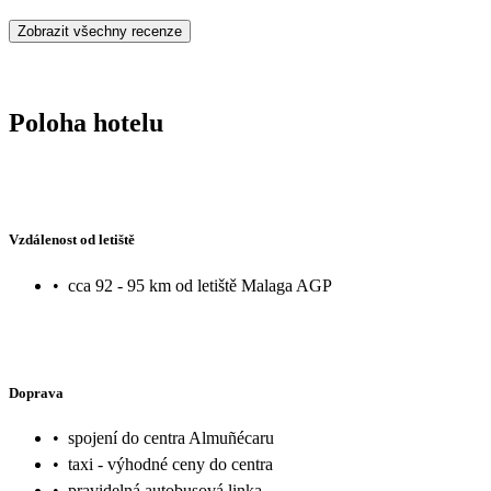
Zobrazit všechny recenze
Poloha hotelu
Vzdálenost od letiště
•
cca 92 - 95 km od letiště Malaga AGP
Doprava
•
spojení do centra Almuñécaru
•
taxi - výhodné ceny do centra
•
pravidelná autobusová linka