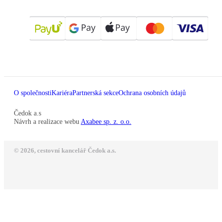
O společnosti
Kariéra
Partnerská sekce
Ochrana osobních údajů
Čedok a.s
Návrh a realizace webu
Axabee sp. z. o.o.
© 2026, cestovní kancelář Čedok a.s.