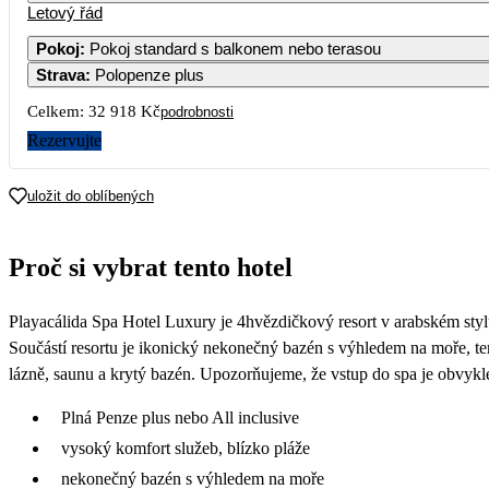
Letový řád
Pokoj
:
Pokoj standard s balkonem nebo terasou
Strava
:
Polopenze plus
Celkem:
32 918 Kč
podrobnosti
Rezervujte
uložit do oblíbených
Proč si vybrat tento hotel
Playacálida Spa Hotel Luxury je 4hvězdičkový resort v arabském stylu
Součástí resortu je ikonický nekonečný bazén s výhledem na moře, tem
lázně, saunu a krytý bazén. Upozorňujeme, že vstup do spa je obvykl
Plná Penze plus nebo All inclusive
vysoký komfort služeb, blízko pláže
nekonečný bazén s výhledem na moře