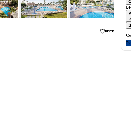
O
Le
P
b
S
uložit
Ce
Re