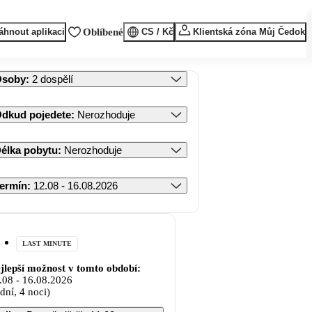
áhnout aplikaci
Oblíbené
CS / Kč
Klientská zóna Můj Čedok
Osoby
:
2 dospělí
dkud pojedete
:
Nerozhoduje
élka pobytu
:
Nerozhoduje
ermín
:
12.08 - 16.08.2026
LAST MINUTE
jlepší možnost v tomto období:
.08
-
16.08.2026
 dní, 4 noci)