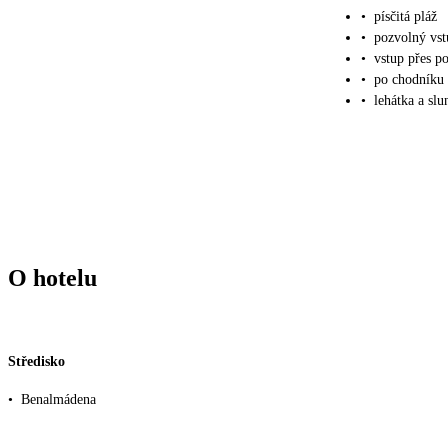
•
písčitá pláž
•
pozvolný vs
•
vstup přes p
•
po chodníku
•
lehátka a slu
O hotelu
Středisko
•
Benalmádena