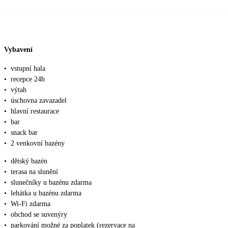
Vybavení
•
vstupní hala
•
recepce 24h
•
výtah
•
úschovna zavazadel
•
hlavní restaurace
•
bar
•
snack bar
•
2 venkovní bazény
•
dětský bazén
•
terasa na slunění
•
slunečníky u bazénu zdarma
•
lehátka u bazénu zdarma
•
Wi-Fi zdarma
•
obchod se suvenýry
•
parkování možné za poplatek (rezervace na