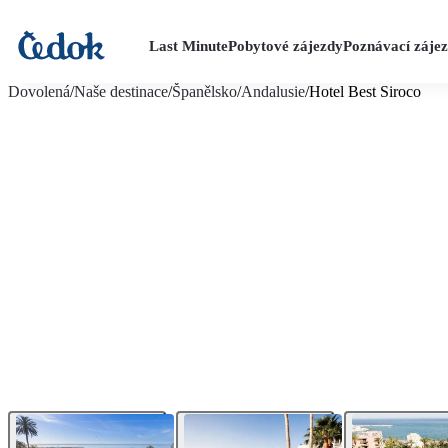
Last Minute
Pobytové zájezdy
Poznávací záje
více fotografií (27)
Dovolená
/
Naše destinace
/
Španělsko
/
Andalusie
/
Hotel Best Siroco