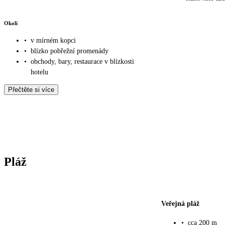
Okolí
•
v mírném kopci
•
blízko pobřežní promenády
•
obchody, bary, restaurace v blízkosti
hotelu
Přečtěte si více
Pláž
Veřejná pláž
•
cca 200 m