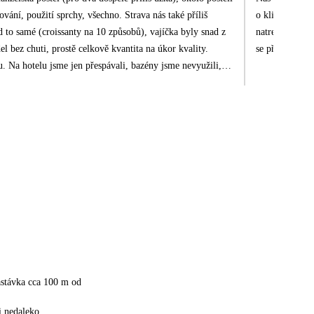
ování, použití sprchy, všechno. Strava nás také příliš
o klidnější po
d to samé (croissanty na 10 způsobů), vajíčka byly snad z
natrefili období, kdy s
l bez chuti, prostě celkově kvantita na úkor kvality.
se připravoval
. Na hotelu jsme jen přespávali, bazény jsme nevyužili,
astávka cca 100 m od
i nedaleko