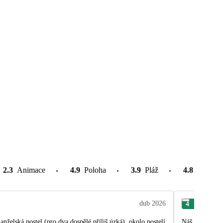
2.3
Animace
4.9
Poloha
3.9
Pláž
4.8
Atrakce
dub 2026
4
Ana
nželská postel (pro dva dospělé příliš úzká), okolo postelí
Náš pobyt v ho