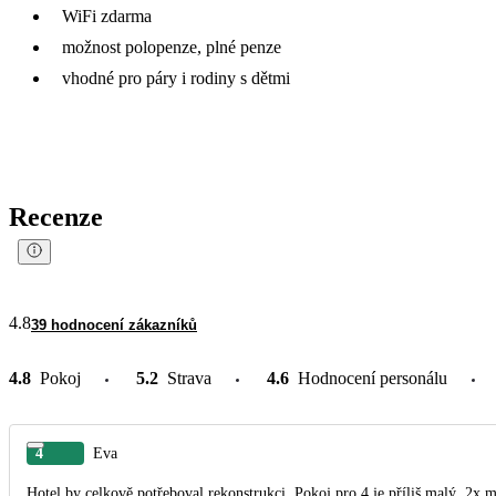
WiFi zdarma
možnost polopenze, plné penze
vhodné pro páry i rodiny s dětmi
Recenze
4.8
39 hodnocení zákazníků
4.8
Pokoj
5.2
Strava
4.6
Hodnocení personálu
4
Eva
Hotel by celkově potřeboval rekonstrukci. Pokoj pro 4 je příliš malý, 2x ma