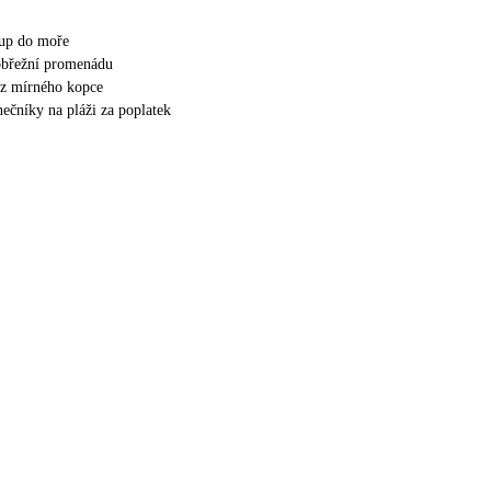
tup do moře
obřežní promenádu
 z mírného kopce
nečníky na pláži za poplatek