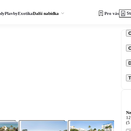
zdy
Plavby
Exotika
Další nabídka
Pro vás
St
O
D
T
Ne
12
(5