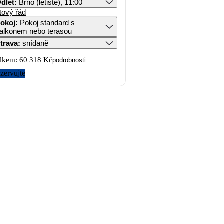
dlet
:
Brno (letiště), 11:00
tový řád
okoj
:
Pokoj standard s
alkonem nebo terasou
trava
:
snídaně
lkem:
60 318 Kč
podrobnosti
zervujte