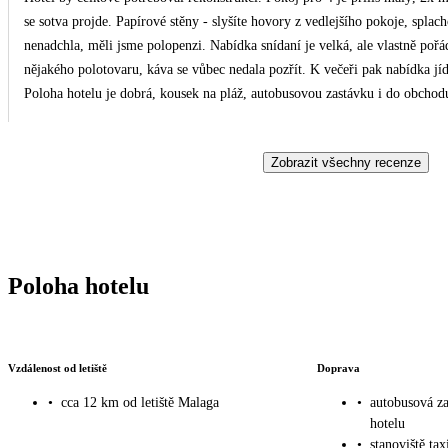
se sotva projde. Papírové stěny - slyšíte hovory z vedlejšího pokoje, splach
nenadchla, měli jsme polopenzi. Nabídka snídaní je velká, ale vlastně pořá
nějakého polotovaru, káva se vůbec nedala pozřít. K večeři pak nabídka jíde
Poloha hotelu je dobrá, kousek na pláž, autobusovou zastávku i do obchodu
nebylo na to počasí.
Zobrazit všechny recenze
Poloha hotelu
Vzdálenost od letiště
Doprava
•
cca 12 km od letiště Malaga
•
autobusová z
hotelu
•
stanoviště tax