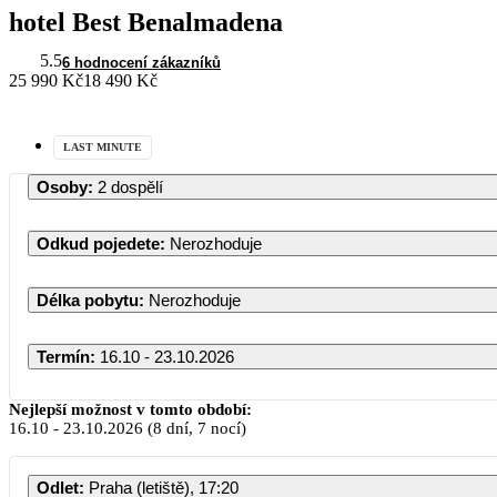
hotel Best Benalmadena
5.5
6 hodnocení zákazníků
25 990 Kč
18 490 Kč
LAST MINUTE
Osoby
:
2 dospělí
Odkud pojedete
:
Nerozhoduje
Délka pobytu
:
Nerozhoduje
Termín
:
16.10 - 23.10.2026
Říjen 2026
Nejlepší možnost v tomto období:
16.10
-
23.10.2026
(8 dní, 7 nocí)
PO
ÚT
ST
ČT
PÁ
SO
Odlet
:
Praha (letiště), 17:20