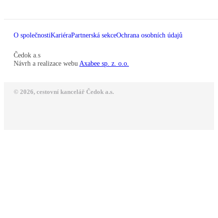
O společnosti
Kariéra
Partnerská sekce
Ochrana osobních údajů
Čedok a.s
Návrh a realizace webu
Axabee sp. z. o.o.
© 2026, cestovní kancelář Čedok a.s.