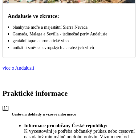
Andalusie ve zkratce:
blankytné moře a majestátní Sierra Nevada
Granada, Malaga a Sevilla - jedinečné perly Andalusie
geniální tapas a aromatické víno
unikátní směsice evropských a arabských vlivů
více o Andalusii
Praktické informace
Cestovní doklady a vízové informace
Informace pro občany České republiky:
K vycestování je potřeba občanský průkaz nebo cestovní
pas platný minimálně po dobu pobytu. Vízum není od