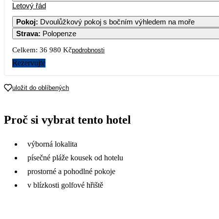
Letový řád
1
2
3
Pokoj
:
Dvoulůžkový pokoj s bočním výhledem na moře
Strava
:
Polopenze
5
6
7
8
9
10
Celkem:
36 980 Kč
podrobnosti
12
13
14
15
16
17
Rezervujte
18 490
19
20
21
22
23
24
uložit do oblíbených
26
27
28
29
30
31
Proč si vybrat tento hotel
výborná lokalita
písečné pláže kousek od hotelu
prostorné a pohodlné pokoje
v blízkosti golfové hřiště