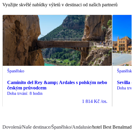
Využijte skvělé nabídky výletů v destinaci od našich partnerů
Španělsko
Španělsk
Caminito del Rey &amp; Ardales s polským nebo
Sevilla
českým průvodcem
Doba trvá
Doba trvání
:
8 hodin
1 814 Kč
/os.
Dovolená
/
Naše destinace
/
Španělsko
/
Andalusie
/
hotel Best Benalmad