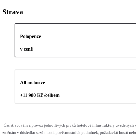
Strava
Polopenze
v ceně
All inclusive
+11 980 Kč /celkem
Čas stravování a provoz jednotlivých prvků hotelové infrastruktury uvedenýc
změnám v důsledku sezónnosti, povětrnostních podmínek, požadavků hostů nebo v