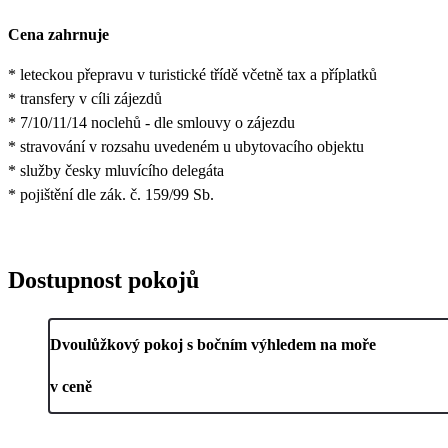
Cena zahrnuje
* leteckou přepravu v turistické třídě včetně tax a příplatků
* transfery v cíli zájezdů
* 7/10/11/14 noclehů - dle smlouvy o zájezdu
* stravování v rozsahu uvedeném u ubytovacího objektu
* služby česky mluvícího delegáta
* pojištění dle zák. č. 159/99 Sb.
Dostupnost pokojů
Dvoulůžkový pokoj s bočním výhledem na moře
v ceně