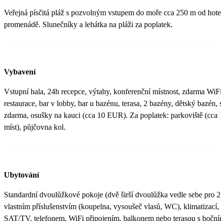
Veřejná písčitá pláž s pozvolným vstupem do moře cca 250 m od hotel
promenádě. Slunečníky a lehátka na pláži za poplatek.
Vybavení
Vstupní hala, 24h recepce, výtahy, konferenční místnost, zdarma WiFi
restaurace, bar v lobby, bar u bazénu, terasa, 2 bazény, dětský bazén,
zdarma, osušky na kauci (cca 10 EUR). Za poplatek: parkoviště (cc
míst), půjčovna kol.
Ubytování
Standardní dvoulůžkové pokoje (dvě širší dvoulůžka vedle sebe pro 
vlastním příslušenstvím (koupelna, vysoušeč vlasů, WC), klimatizací,
SAT/TV, telefonem, WiFi připojením, balkonem nebo terasou s bočn