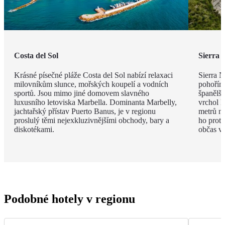
Costa del Sol
Sierra 
Krásné písečné pláže Costa del Sol nabízí relaxaci
Sierra 
milovníkům slunce, mořských koupelí a vodních
pohořím
sportů. Jsou mimo jiné domovem slavného
španělšt
luxusního letoviska Marbella. Dominanta Marbelly,
vrchol 
jachtařský přístav Puerto Banus, je v regionu
metrů n
proslulý těmi nejexkluzivnějšími obchody, bary a
ho protí
diskotékami.
občas vy
Podobné hotely v regionu