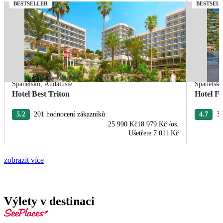
BESTSELLER
BESTSEL
Španělsko
,
Andalusie
Španělsk
Hotel Best Triton
Hotel F
5.2
201 hodnocení zákazníků
4.7
33
25 990 Kč
18 979 Kč
/os.
Ušetřete
7 011 Kč
zobrazit více
Výlety v destinaci