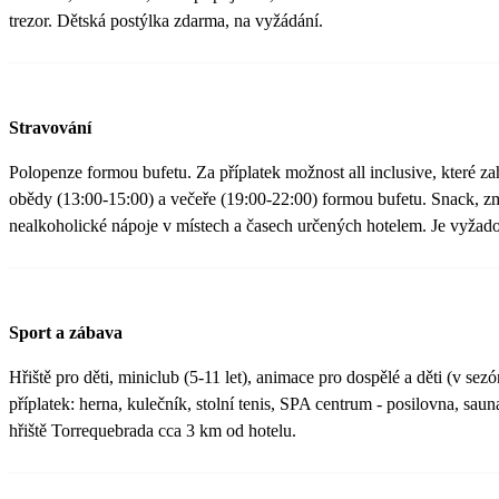
trezor. Dětská postýlka zdarma, na vyžádání.
Stravování
Polopenze formou bufetu. Za příplatek možnost all inclusive, které za
obědy (13:00-15:00) a večeře (19:00-22:00) formou bufetu. Snack, zm
nealkoholické nápoje v místech a časech určených hotelem. Je vyžado
Sport a zábava
Hřiště pro děti, miniclub (5-11 let), animace pro dospělé a děti (v sezó
příplatek: herna, kulečník, stolní tenis, SPA centrum - posilovna, saun
hřiště Torrequebrada cca 3 km od hotelu.