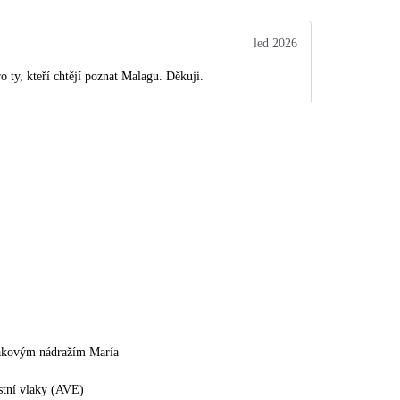
led 2026
 ty, kteří chtějí poznat Malagu. Děkuji.
akovým nádražím María
stní vlaky (AVE)