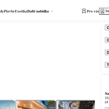
zdy
Plavby
Exotika
Další nabídka
Pro vás
St
O
D
T
Ne
16
(4