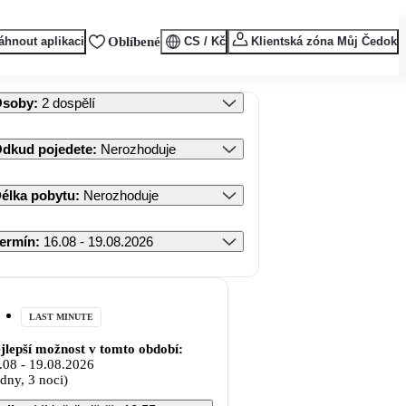
áhnout aplikaci
Oblíbené
CS / Kč
Klientská zóna Můj Čedok
Osoby
:
2 dospělí
dkud pojedete
:
Nerozhoduje
élka pobytu
:
Nerozhoduje
ermín
:
16.08 - 19.08.2026
LAST MINUTE
jlepší možnost v tomto období:
.08
-
19.08.2026
 dny, 3 noci)