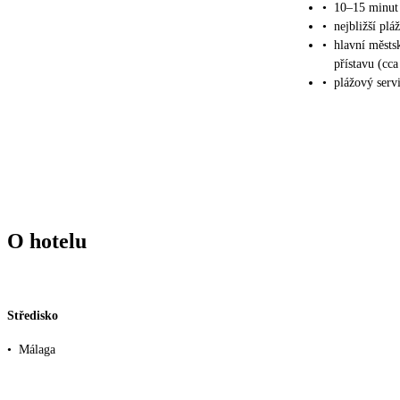
•
10–15 minut
•
nejbližší plá
•
hlavní městs
přístavu (cc
•
plážový servi
O hotelu
Středisko
•
Málaga