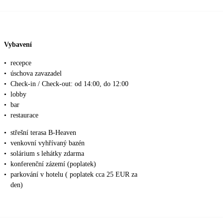
Vybavení
•
recepce
•
úschova zavazadel
•
Check-in / Check-out: od 14:00, do 12:00
•
lobby
•
bar
•
restaurace
•
střešní terasa B-Heaven
•
venkovní vyhřívaný bazén
•
solárium s lehátky zdarma
•
konferenční zázemí (poplatek)
•
parkování v hotelu ( poplatek cca 25 EUR za
den)