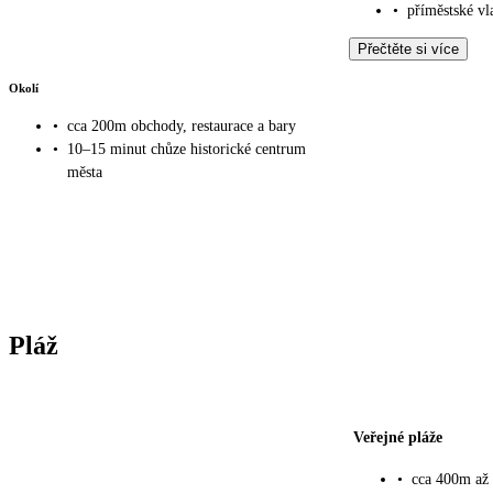
•
příměstské vl
Přečtěte si více
Okolí
•
cca 200m obchody, restaurace a bary
•
10–15 minut chůze historické centrum
města
Pláž
Veřejné pláže
•
cca 400m až