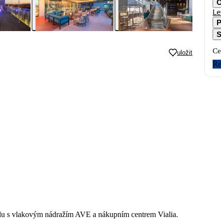
O
Le
P
S
Ce
uložit
Re
telu s vlakovým nádražím AVE a nákupním centrem Vialia.