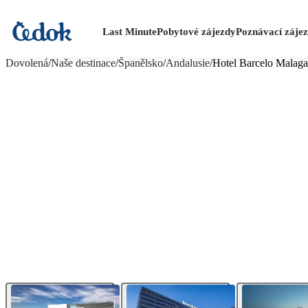
Last Minute
Pobytové zájezdy
Poznávací záje
více fotografií (23)
Dovolená
/
Naše destinace
/
Španělsko
/
Andalusie
/
Hotel Barcelo Malaga