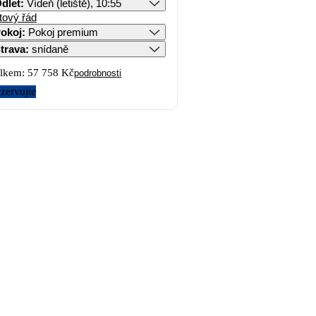
dlet
:
Vídeň (letiště), 10:55
tový řád
okoj
:
Pokoj premium
trava
:
snídaně
lkem:
57 758 Kč
podrobnosti
zervujte