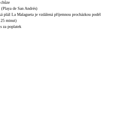
 chůze
ž (Playa de San Andrés)
ká pláž La Malagueta je vzdálená příjemnou procházkou podél
a 25 minut)
s za poplatek