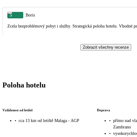
5
Boris
Zcela bezproblémový pobyt i služby. Strategická poloha hotelu. Vhodné pro
Zobrazit všechny recenze
Poloha hotelu
Vzdálenost od letiště
Doprava
•
cca 13 km od letiště Malaga - AGP
•
přímo nad vl
Zambrano
•
vysokorychlo