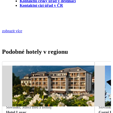
Kontaktní český úřad v destinaci
Kontaktní cizí úřad v ČR
zobrazit více
Podobné hotely v regionu
Slovinsko
,
Jezera Bled a Bohinj
Slovinsko
Hotel Lovec
Garni H