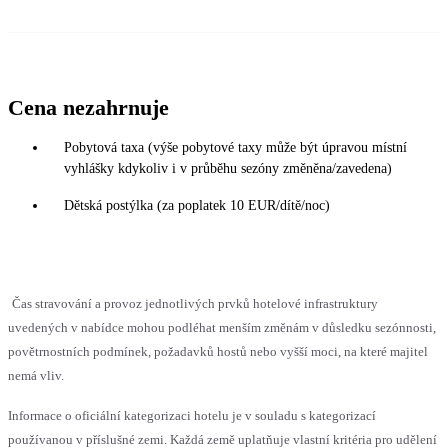
Cena nezahrnuje
Pobytová taxa (výše pobytové taxy může být úpravou místní
vyhlášky kdykoliv i v průběhu sezóny změněna/zavedena)
Dětská postýlka (za poplatek 10 EUR/dítě/noc)
Čas stravování a provoz jednotlivých prvků hotelové infrastruktury
uvedených v nabídce mohou podléhat menším změnám v důsledku sezónnosti,
povětrnostních podmínek, požadavků hostů nebo vyšší moci, na které majitel
nemá vliv.
Informace o oficiální kategorizaci hotelu je v souladu s kategorizací
používanou v příslušné zemi. Každá země uplatňuje vlastní kritéria pro udělení