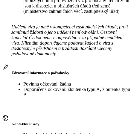
přibližných lhůt pro vyřízení víz pro občany třetích zemí
jsou k dispozici u příslušných úřadů třetí země
(ministerstvo zahraničních věcí, zastupitelský úřad).
Udělení víza je plně v kompetenci zastupitelských úřadů, proti
zamítnutí žádosti o jeho udělení není odvolání. Cestovní
kancelář Čedok nenese odpovědnost za případné neudělení
víza. Klientům doporučujeme podávat žádosti o víza s
dostatečným předstihem a k žádosti dokládat všechny
požadované dokumenty.
Zdravotní informace a požadavky
Povinná očkování: žádná
Doporučená očkování: žloutenka typu A, žloutenka typu
B
Kontaktní úřady