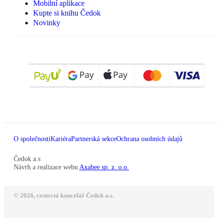
Mobilní aplikace
Kupte si knihu Čedok
Novinky
O společnosti
Kariéra
Partnerská sekce
Ochrana osobních údajů
Čedok a.s
Návrh a realizace webu
Axabee sp. z. o.o.
© 2026, cestovní kancelář Čedok a.s.