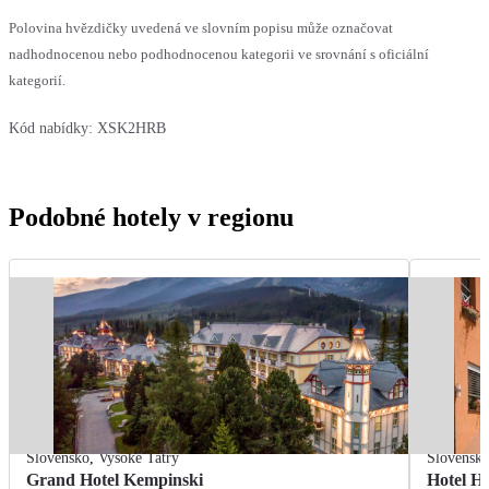
Polovina hvězdičky uvedená ve slovním popisu může označovat
nadhodnocenou nebo podhodnocenou kategorii ve srovnání s oficiální
kategorií.
Kód nabídky:
XSK2HRB
Podobné hotely v regionu
Slovensko
,
Vysoké Tatry
Slovensk
Grand Hotel Kempinski
Hotel H