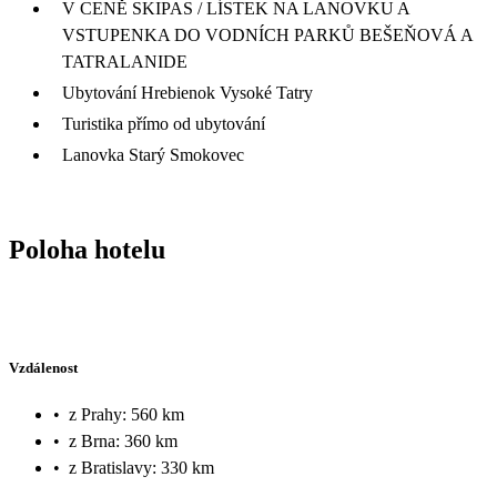
V CENĚ SKIPAS / LÍSTEK NA LANOVKU A
VSTUPENKA DO VODNÍCH PARKŮ BEŠEŇOVÁ A
TATRALANIDE
Ubytování Hrebienok Vysoké Tatry
Turistika přímo od ubytování
Lanovka Starý Smokovec
Poloha hotelu
Vzdálenost
•
z Prahy: 560 km
•
z Brna: 360 km
•
z Bratislavy: 330 km