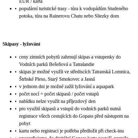
EUR / karta
•
populární turistické trasy - túra k vodopádům Studeného
potoka, túra na Rainerovu Chatu nebo Sliezky dom
Skipasy
-
lyžování
•
ceny zimních pobytů zahrnují skipas a vstupenky do
Vodních parků Bešeňová a Tatralandie
•
skipas je možné využít ve střediscích Tatranská Lomnica,
Štrbské Pleso, Starý Smokovec a Jasná
•
v jednom dni je možné zažít lyžování a aquapark
•
počet nocí = počet skipasů / počet vstupů
•
nabídku nelze využít na příjezdový den
•
pro využití skipasů a vstupů do vodních parků nutná
registrace všech cestujících do Gopass před nástupem na
pobyt
•
kartu nebo registraci je potřeba předložit při check-inu