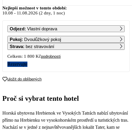
Srpen 2026
Nejlepší možnost v tomto období:
10.08
-
11.08.2026
(2 dny, 1 noc)
PO
ÚT
ST
ČT
PÁ
SO
NE
Odjezd
:
Vlastní doprava
1
2
Pokoj
:
Dvoulůžkový pokoj
Strava
:
bez stravování
3
4
5
6
7
8
9
Celkem:
1 800 Kč
podrobnosti
Rezervujte
10
11
12
13
14
15
16
900
900
900
900
900
900
900
uložit do oblíbených
17
18
19
20
21
22
23
900
900
900
900
900
900
900
Proč si vybrat tento hotel
24
25
26
27
28
29
30
900
900
900
900
900
900
900
Horská ubytovna Hrebienok ve Vysokých Tatrách nabízí ubytování
31
900
přímo na Hrebienku ve vysokohorském prostředí u turistických tras.
Nachází se v jedné z nejnavštěvovanějších lokalit Tater, kam se