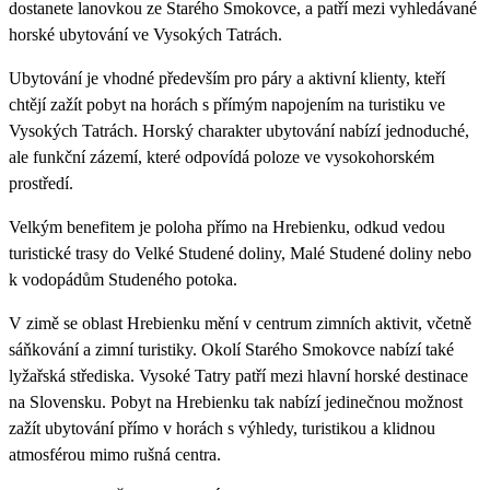
dostanete lanovkou ze Starého Smokovce, a patří mezi vyhledávané
horské ubytování ve Vysokých Tatrách.
Ubytování je vhodné především pro páry a aktivní klienty, kteří
chtějí zažít pobyt na horách s přímým napojením na turistiku ve
Vysokých Tatrách. Horský charakter ubytování nabízí jednoduché,
ale funkční zázemí, které odpovídá poloze ve vysokohorském
prostředí.
Velkým benefitem je poloha přímo na Hrebienku, odkud vedou
turistické trasy do Velké Studené doliny, Malé Studené doliny nebo
k vodopádům Studeného potoka.
V zimě se oblast Hrebienku mění v centrum zimních aktivit, včetně
sáňkování a zimní turistiky. Okolí Starého Smokovce nabízí také
lyžařská střediska. Vysoké Tatry patří mezi hlavní horské destinace
na Slovensku. Pobyt na Hrebienku tak nabízí jedinečnou možnost
zažít ubytování přímo v horách s výhledy, turistikou a klidnou
atmosférou mimo rušná centra.