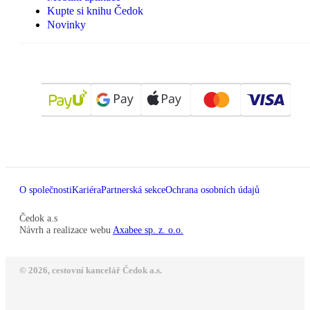
Kupte si knihu Čedok
Novinky
O společnosti
Kariéra
Partnerská sekce
Ochrana osobních údajů
Čedok a.s
Návrh a realizace webu
Axabee sp. z. o.o.
© 2026, cestovní kancelář Čedok a.s.