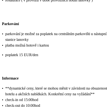
•
restaurace ( v provozu v době provozních hodin lanovky )
Parkování
•
parkování je možné za poplatek na centrálním parkovišti u nástupní
stanice lanovky
•
platba možná hotově i kartou
•
poplatek 15 EUR/den
Informace
•
**dynamické ceny, které se mohou měnit v závislosti na obsazenost
hotelu a akčních nabídkách. Konkrétní ceny na vyžádání**
•
check-in od 15:00hod
•
check-out do 10:00hod