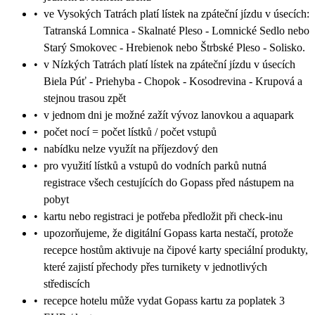
•
ve Vysokých Tatrách platí lístek na zpáteční jízdu v úsecích:
Tatranská Lomnica - Skalnaté Pleso - Lomnické Sedlo nebo
Starý Smokovec - Hrebienok nebo Štrbské Pleso - Solisko.
•
v Nízkých Tatrách platí lístek na zpáteční jízdu v úsecích
Biela Púť - Priehyba - Chopok - Kosodrevina - Krupová a
stejnou trasou zpět
•
v jednom dni je možné zažít vývoz lanovkou a aquapark
•
počet nocí = počet lístků / počet vstupů
•
nabídku nelze využít na příjezdový den
•
pro využití lístků a vstupů do vodních parků nutná
registrace všech cestujících do Gopass před nástupem na
pobyt
•
kartu nebo registraci je potřeba předložit při check-inu
•
upozorňujeme, že digitální Gopass karta nestačí, protože
recepce hostům aktivuje na čipové karty speciální produkty,
které zajistí přechody přes turnikety v jednotlivých
střediscích
•
recepce hotelu může vydat Gopass kartu za poplatek 3