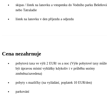
skipas / lístek na lanovku a vstupenku do Vodního parku Bešeňová
nebo Tatraladie
lístek na lanovku v den příjezdu a odjezdu
Cena nezahrnuje
pobytová taxa ve výši 2 EUR/ os a noc (Výše pobytové taxy může
být úpravou místní vyhlášky kdykoliv i v průběhu sezóny
změněna/zavedena)
pobyty s mazlíčky (na vyžádání, poplatek 10 EUR/den)
parkování