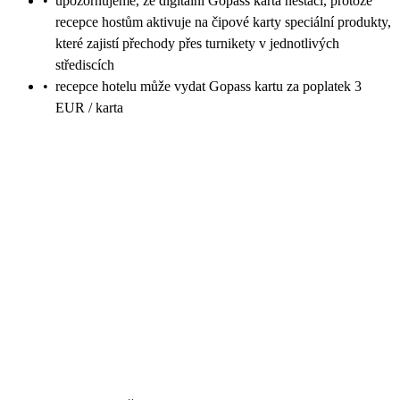
•
upozorňujeme, že digitální Gopass karta nestačí, protože
recepce hostům aktivuje na čipové karty speciální produkty,
které zajistí přechody přes turnikety v jednotlivých
střediscích
•
recepce hotelu může vydat Gopass kartu za poplatek 3
EUR / karta