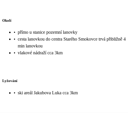
Okolí
•
přímo u stanice pozemní lanovky
•
cesta lanovkou do centra Starého Smokovce trvá přibližně 4
min lanovkou
•
vlakové nádraží cca 3km
Lyžování
•
ski areál Jakubova Luka cca 3km