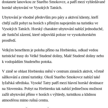
dostanete lanovkou ze Starého Smokovce, a patří mezi vyhledávané
horské ubytování ve Vysokých Tatrách.
Ubytování je vhodné především pro páry a aktivní klienty, kteří
chtějí zažít pobyt na horách s přímým napojením na turistiku ve
Vysokých Tatrách. Horský charakter ubytování nabízí jednoduché,
ale funkční zázemí, které odpovídá poloze ve vysokohorském
prostředí.
Velkým benefitem je poloha přímo na Hrebienku, odkud vedou
turistické trasy do Velké Studené doliny, Malé Studené doliny nebo
k vodopádům Studeného potoka.
V zimě se oblast Hrebienku mění v centrum zimních aktivit, včetně
sáňkování a zimní turistiky. Okolí Starého Smokovce nabízí také
lyžařská střediska. Vysoké Tatry patří mezi hlavní horské destinace
na Slovensku. Pobyt na Hrebienku tak nabízí jedinečnou možnost
zažít ubytování přímo v horách s výhledy, turistikou a klidnou
atmosférou mimo rušná centra.