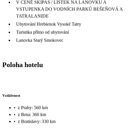
V CENĚ SKIPAS / LÍSTEK NA LANOVKU A
VSTUPENKA DO VODNÍCH PARKŮ BEŠEŇOVÁ A
TATRALANIDE
Ubytování Hrebienok Vysoké Tatry
Turistika přímo od ubytování
Lanovka Starý Smokovec
Poloha hotelu
Vzdálenost
•
z Prahy: 560 km
•
z Brna: 360 km
•
z Bratislavy: 330 km