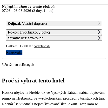
Srpen 2026
Nejlepší možnost v tomto období:
07.08
-
08.08.2026
(2 dny, 1 noc)
PO
ÚT
ST
ČT
PÁ
SO
NE
Odjezd
:
Vlastní doprava
1
2
Pokoj
:
Dvoulůžkový pokoj
Strava
:
bez stravování
3
4
5
6
7
8
9
Celkem:
1 800 Kč
podrobnosti
900
900
900
Rezervujte
10
11
12
13
14
15
16
900
900
900
900
900
900
900
uložit do oblíbených
17
18
19
20
21
22
23
900
900
900
900
900
900
900
Proč si vybrat tento hotel
24
25
26
27
28
29
30
900
900
900
900
900
900
900
Horská ubytovna Hrebienok ve Vysokých Tatrách nabízí ubytování
31
900
přímo na Hrebienku ve vysokohorském prostředí u turistických tras.
Nachází se v jedné z nejnavštěvovanějších lokalit Tater, kam se