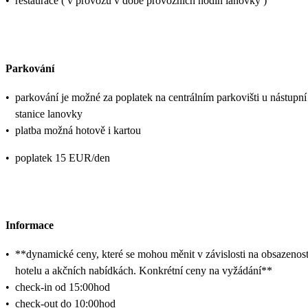
•
restaurace ( v provozu v době provozních hodin lanovky )
Parkování
•
parkování je možné za poplatek na centrálním parkovišti u nástupní
stanice lanovky
•
platba možná hotově i kartou
•
poplatek 15 EUR/den
Informace
•
**dynamické ceny, které se mohou měnit v závislosti na obsazenost
hotelu a akčních nabídkách. Konkrétní ceny na vyžádání**
•
check-in od 15:00hod
•
check-out do 10:00hod