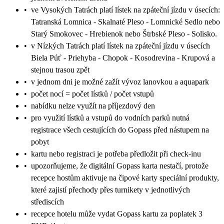
•
ve Vysokých Tatrách platí lístek na zpáteční jízdu v úsecích:
Tatranská Lomnica - Skalnaté Pleso - Lomnické Sedlo nebo
Starý Smokovec - Hrebienok nebo Štrbské Pleso - Solisko.
•
v Nízkých Tatrách platí lístek na zpáteční jízdu v úsecích
Biela Púť - Priehyba - Chopok - Kosodrevina - Krupová a
stejnou trasou zpět
•
v jednom dni je možné zažít vývoz lanovkou a aquapark
•
počet nocí = počet lístků / počet vstupů
•
nabídku nelze využít na příjezdový den
•
pro využití lístků a vstupů do vodních parků nutná
registrace všech cestujících do Gopass před nástupem na
pobyt
•
kartu nebo registraci je potřeba předložit při check-inu
•
upozorňujeme, že digitální Gopass karta nestačí, protože
recepce hostům aktivuje na čipové karty speciální produkty,
které zajistí přechody přes turnikety v jednotlivých
střediscích
•
recepce hotelu může vydat Gopass kartu za poplatek 3