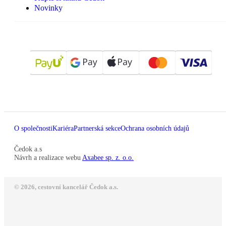
Novinky
O společnosti
Kariéra
Partnerská sekce
Ochrana osobních údajů
Čedok a.s
Návrh a realizace webu
Axabee sp. z. o.o.
© 2026, cestovní kancelář Čedok a.s.