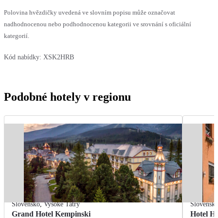
Polovina hvězdičky uvedená ve slovním popisu může označovat
nadhodnocenou nebo podhodnocenou kategorii ve srovnání s oficiální
kategorií.
Kód nabídky:
XSK2HRB
Podobné hotely v regionu
Slovensko
,
Vysoké Tatry
Slovensk
Grand Hotel Kempinski
Hotel H