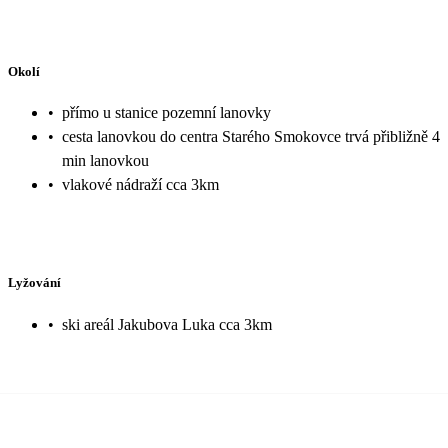
Okolí
•
přímo u stanice pozemní lanovky
•
cesta lanovkou do centra Starého Smokovce trvá přibližně 4
min lanovkou
•
vlakové nádraží cca 3km
Lyžování
•
ski areál Jakubova Luka cca 3km