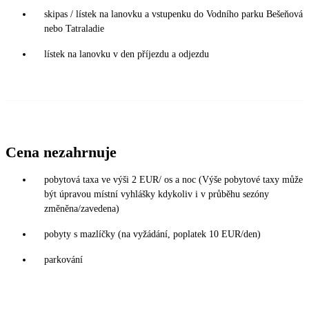
skipas / lístek na lanovku a vstupenku do Vodního parku Bešeňová
nebo Tatraladie
lístek na lanovku v den příjezdu a odjezdu
Cena nezahrnuje
pobytová taxa ve výši 2 EUR/ os a noc (Výše pobytové taxy může
být úpravou místní vyhlášky kdykoliv i v průběhu sezóny
změněna/zavedena)
pobyty s mazlíčky (na vyžádání, poplatek 10 EUR/den)
parkování