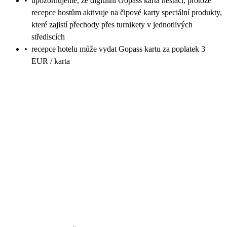
•
upozorňujeme, že digitální Gopass karta nestačí, protože
recepce hostům aktivuje na čipové karty speciální produkty,
které zajistí přechody přes turnikety v jednotlivých
střediscích
•
recepce hotelu může vydat Gopass kartu za poplatek 3
EUR / karta