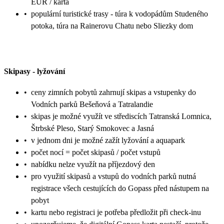
EUR / karta
•
populární turistické trasy - túra k vodopádům Studeného
potoka, túra na Rainerovu Chatu nebo Sliezky dom
Skipasy
-
lyžování
•
ceny zimních pobytů zahrnují skipas a vstupenky do
Vodních parků Bešeňová a Tatralandie
•
skipas je možné využít ve střediscích Tatranská Lomnica,
Štrbské Pleso, Starý Smokovec a Jasná
•
v jednom dni je možné zažít lyžování a aquapark
•
počet nocí = počet skipasů / počet vstupů
•
nabídku nelze využít na příjezdový den
•
pro využití skipasů a vstupů do vodních parků nutná
registrace všech cestujících do Gopass před nástupem na
pobyt
•
kartu nebo registraci je potřeba předložit při check-inu