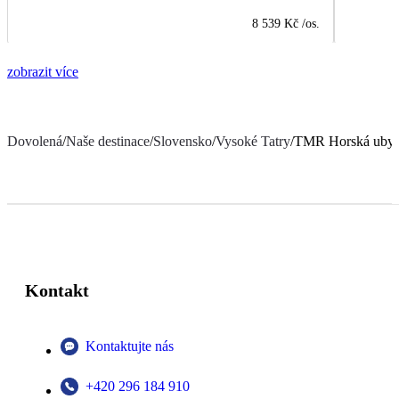
8 539 Kč
/os.
zobrazit více
Dovolená
/
Naše destinace
/
Slovensko
/
Vysoké Tatry
/
TMR Horská ubyt
Kontakt
Kontaktujte nás
+420 296 184 910