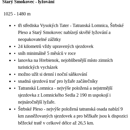
Starý Smokovec
-
lyžování
1025 - 1480 m
•
tři střediska Vysokých Tater - Tatranská Lomnica, Štrbské
Pleso a Starý Smokovec nabízejí skvělé lyžování a
neopakovatelné zážitky
•
24 kilometrů vždy upravených sjezdovek
•
sníh minimálně 5 měsíců v roce
•
lanovka na Hrebienok, nejoblíbenější místo zimních
turistických vycházek
•
možno užít si denní i noční sáňkování
•
snadná sjezdová trať pro lyžaře začátečníky
•
Tatranská Lomnica - nejvýše položená a nejstrmější
sjezdovka z Lomnického Sedla 2 190 m uspokojí i
nejnáročnější lyžaře.
•
Štrbské Pleso - nejvýše položená tatranská osada nabízí 9
km zasněžovaných sjezdovek a pro běžkaře jsou k dispozici
běžecké tratě v celkové délce až 26,5 km.