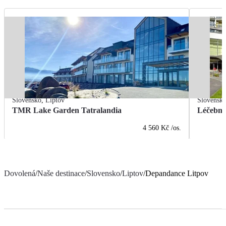
Slovensko
,
Liptov
Slovensk
TMR Lake Garden Tatralandia
Léčebn
4 560 Kč
/os.
Dovolená
/
Naše destinace
/
Slovensko
/
Liptov
/
Depandance Litpov