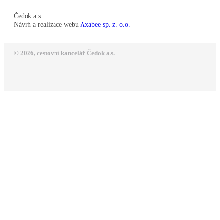
Čedok a.s
Návrh a realizace webu
Axabee sp. z. o.o.
© 2026, cestovní kancelář Čedok a.s.