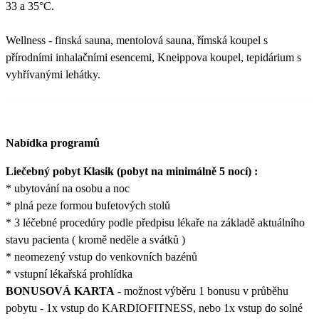
33 a 35°C.
Wellness - finská sauna, mentolová sauna, římská koupel s
přírodními inhalačními esencemi, Kneippova koupel, tepidárium s
vyhřívanými lehátky.
Nabídka programů
Liečebný pobyt Klasik (pobyt na minimálně 5 nocí) :
* ubytování na osobu a noc
* plná peze formou bufetových stolů
* 3 léčebné procedúry podle předpisu lékaře na základě aktuálního
stavu pacienta ( kromě neděle a svátků )
* neomezený vstup do venkovních bazénů
* vstupní lékařská prohlídka
BONUSOVÁ KARTA
- možnost výběru 1 bonusu v průběhu
pobytu - 1x vstup do KARDIOFITNESS, nebo 1x vstup do solné