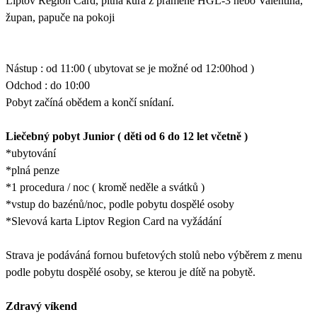
Liptov Region Card, pitná kúra z pramene HGL-3 nebo Valentina,
župan, papuče na pokoji
Nástup : od 11:00 ( ubytovat se je možné od 12:00hod )
Odchod : do 10:00
Pobyt začíná obědem a končí snídaní.
Liečebný pobyt Junior ( děti od 6 do 12 let včetně )
*ubytování
*plná penze
*1 procedura / noc ( kromě neděle a svátků )
*vstup do bazénů/noc, podle pobytu dospělé osoby
*Slevová karta Liptov Region Card na vyžádání
Strava je podáváná fornou bufetových stolů nebo výběrem z menu
podle pobytu dospělé osoby, se kterou je dítě na pobytě.
Zdravý víkend