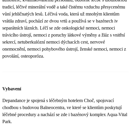
tradicí, léčivé minerální vodě a také čistému vzduchu přesycenému
vůní jehličnatých lesů. Léčivá voda, která už mnohým klientům
vrátila zdraví, pochází ze dvou vrtů a používá se v bazénech iv
separátních lázních. Léčí se zde onkologické nemoci, nemoci
trávicího ústrojí, nemoci z poruchy látkové výměny a žláz s vnitřní
sekrecí, netuberkulózní nemoci dýchacích cest, nervové
onemocnění, nemoci pohybového ústrojí, ženské nemoci, nemoci z
povolání, osteoporóza.
Vybavení
Depandance je spojená s léčebným hotelem Choč, spojovací
chodbou s budovou Balneocentra, ve které se klientům poskytují
léčebné procedury a nachází se zde i bazénový komplex Aqua-Vital
Park.