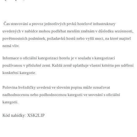
Čas stravování a provoz jednotlivých prvků hotelové infrastruktury
uvedených v nabídce mohou podléhat menším změnám v důsledku sezónnosti,
povětrnostních podmínek, požadavků hostů nebo vyšší moci, na které majitel
nemá vliv.
Informace o oficiální kategorizaci hotelu je v souladu s kategorizací
používanou v příslušné zemi. Každá země uplatňuje vlastní kritéria pro udělení
konkrétní kategorie.
Polovina hvězdičky uvedená ve slovním popisu může označovat
nadhodnocenou nebo podhodnocenou kategorii ve srovnání s oficiální
kategorií.
Kód nabídky:
XSK2LIP