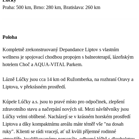
Praha: 500 km, Brno: 280 km, Bratislava: 260 km
Poloha
Kompletně zrekonstruovaný Depandance Liptov s vlastním
wellness je spojovací chodbou propojen s balneoterapií, lázeňským
hotelem Choč a AQUA-VITAL Parkem.
Lázně Lúčky jsou cca 14 km od Ružomberka, na rozhraní Oravy a
Liptova, v překrásném prostředí.
Kúpele Lúčky a.s. jsou to pravé místo pro odpočinek, zlepšení
zdravotního stavu a načerpání nových sil. Mezi návštěvníky jsou
Lúčky velmi oblíbené. Nacházejí se v krásném horském prostředí
Liptova a díky kompaktnímu areálu máte téměř vše "na dosah
ruky". Klienti se rádi vracejí, ať už kvůli příjemné rodinné
atmosféře, kvalifikovanému personálu, odborné léčbě s dlouholetou