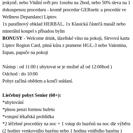
jeskyně, nebo Vitální svět pro 1osobu na 2hod, nebo 50% sleva na 1
dokoupenou proceduru - kromě procedur GERnetic a procedúr ve
Wellness Depandanci Liptov.
1x parafínový obklad HERBAL, 1x Klasická částečá masáž nebo
minerální koupel s přísadou bylin
BONUSY
- Welcome drink, lázeňské víno na pokoji, Slevová karta
Liptov Region Card, pitná kúra z pramene HGL-3 nebo Valentina,
župan, papuče na pokoji
Nástup : od 11:00 ( ubytovat se je možné až od 12:00hod )
Odchod : do 10:00
Pobyt začíná obědem a končí snídaní.
Liečebný pobyt Senior (60+):
*ubytování
*plnou penzi formou bufetu
*vstupní lékařská prohlídka
*2 léčebné procedúry na noc + 1 vstup do bazénů na noc dle výběru
(2 hodiny venkovního bazénu nebo 1 hodina vnitřního bazénu )