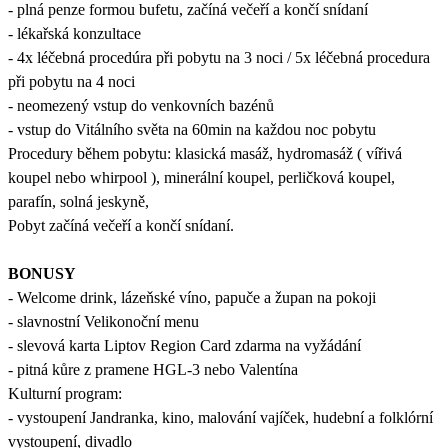
- plná penze formou bufetu, začíná večeří a končí snídaní
- lékařská konzultace
- 4x léčebná procedúra při pobytu na 3 noci / 5x léčebná procedura
při pobytu na 4 noci
- neomezený vstup do venkovních bazénů
- vstup do Vitálního světa na 60min na každou noc pobytu
Procedury během pobytu: klasická masáž, hydromasáž ( vířivá
koupel nebo whirpool ), minerální koupel, perličková koupel,
parafín, solná jeskyně,
Pobyt začíná večeří a končí snídaní.
BONUSY
- Welcome drink, lázeňské víno, papuče a župan na pokoji
- slavnostní Velikonoční menu
- slevová karta Liptov Region Card zdarma na vyžádání
- pitná kůre z pramene HGL-3 nebo Valentína
Kulturní program:
- vystoupení Jandranka, kino, malování vajíček, hudební a folklórní
vystoupení, divadlo