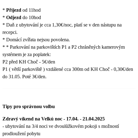
*
Příjezd
od 11hod
*
Odjezd
do 10hod
* Daň z ubytování je cca 1,30€/noc, platí se v den nástupu na
recepci.
* Domácí zvířata nejsou povolena.
* * Parkování na parkovištích P1 a P2 chráněných kamerovým
systémem je za poplatek:
P2 před KH Choč - 5€/den
P1 ( větší parkoviště ) vzdálené cca 300m od KH Choč - 0,30€/den
do 31.05. Poté 3€/den.
Tipy pro správnou volbu
Zdravý víkend na Velkú noc - 17.04. - 21.04.2025
- ubytování na 3/4 noci ve dvoulůžkovém pokoji s možností
prodloužení pobytu