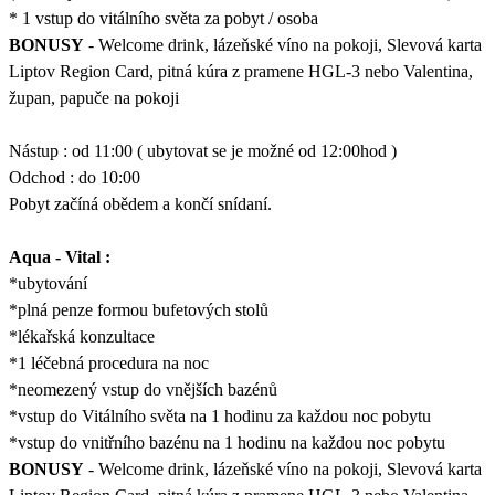
* 1 vstup do vitálního světa za pobyt / osoba
BONUSY
- Welcome drink, lázeňské víno na pokoji, Slevová karta
Liptov Region Card, pitná kúra z pramene HGL-3 nebo Valentina,
župan, papuče na pokoji
Nástup : od 11:00 ( ubytovat se je možné od 12:00hod )
Odchod : do 10:00
Pobyt začíná obědem a končí snídaní.
Aqua - Vital :
*ubytování
*plná penze formou bufetových stolů
*lékařská konzultace
*1 léčebná procedura na noc
*neomezený vstup do vnějších bazénů
*vstup do Vitálního světa na 1 hodinu za každou noc pobytu
*vstup do vnitřního bazénu na 1 hodinu na každou noc pobytu
BONUSY
- Welcome drink, lázeňské víno na pokoji, Slevová karta