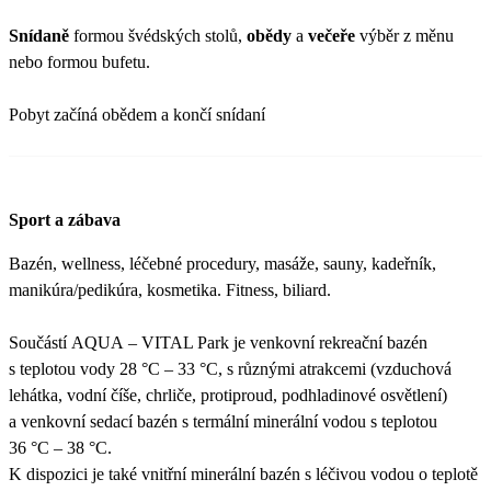
Snídaně
formou švédských stolů,
obědy
a
večeře
výběr z měnu
nebo formou bufetu.
Pobyt začíná obědem a končí snídaní
Sport a zábava
Bazén, wellness, léčebné procedury, masáže, sauny, kadeřník,
manikúra/pedikúra, kosmetika. Fitness, biliard.
Součástí AQUA – VITAL Park je venkovní rekreační bazén
s teplotou vody 28 °C – 33 °C, s různými atrakcemi (vzduchová
lehátka, vodní číše, chrliče, protiproud, podhladinové osvětlení)
a venkovní sedací bazén s termální minerální vodou s teplotou
36 °C – 38 °C.
K dispozici je také vnitřní minerální bazén s léčivou vodou o teplotě