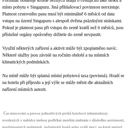
Formulář obsahuje kromě běžných údajů o cestujícím také délku a
místo pobytu v Singapuru. Jiná přihlašovací povinnost neexistuje.
Platnost cestovního pasu musí být minimálně 6 měsíců od data
vstupu na území Singapuru s alespoň dvěma prázdnými stránkami.
Pokud je platnost pasu při vstupu do země kratší než 6 měsíců, jsou
příslušné orgány oprávněny držitele do země nevpustit.
Využití některých zařízení a aktivit může být zpoplatněno navíc.
Některé služby jsou závislé na ročním období a na místních
klimatických podmínkách.
Na místě může být splatná místní pobytová taxa (povinná). Hradí se
na hotelu při příjezdu a její výše se může měnit dle aktuálních
nařízení místních autorit.
Čas stravování a provoz jednotlivých prvků hotelové infrastruktury
uvedených v nabídce mohou podléhat menším změnám v důsledku sezónnosti,
povětrnostních podmínek, požadavků hostů nebo vyšší moci, na které majitel