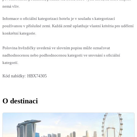
nemá vliv.
Informace o oficiální kategorizaci hotelu je v souladu s kategorizací
používanou v příslušné zemi. Každá země uplatňuje vlastní kritéria pro udělení
konkrétní kategorie.
Polovina hvězdičky uvedená ve slovním popisu může označovat
nadhodnocenou nebo podhodnocenou kategorii ve srovnání s oficiální
kategorií.
Kód nabídky:
HBX74305
O destinaci