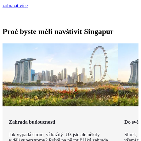
zobrazit více
Proč byste měli navštívit Singapur
Zahrada budoucnosti
Do svět
Jak vypadá strom, ví každý. Už jste ale někdy
Shrek, 
viděli superstromy? Právě na ně totiž láká zahrada
všemi tě