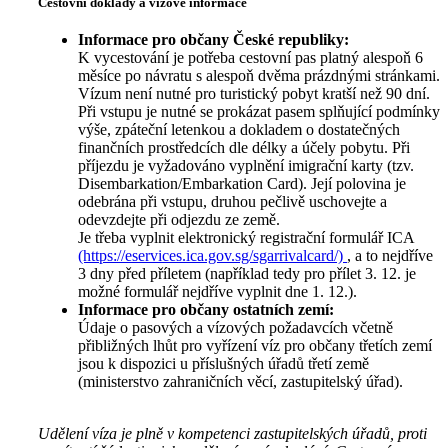
Cestovní doklady a vízové informace
Informace pro občany České republiky:
K vycestování je potřeba cestovní pas platný alespoň 6
měsíce po návratu s alespoň dvěma prázdnými stránkami.
Vízum není nutné pro turistický pobyt kratší než 90 dní.
Při vstupu je nutné se prokázat pasem splňující podmínky
výše, zpáteční letenkou a dokladem o dostatečných
finančních prostředcích dle délky a účely pobytu. Při
příjezdu je vyžadováno vyplnění imigrační karty (tzv.
Disembarkation/Embarkation Card). Její polovina je
odebrána při vstupu, druhou pečlivě uschovejte a
odevzdejte při odjezdu ze země.
Je třeba vyplnit elektronický registrační formulář ICA
(https://eservices.ica.gov.sg/sgarrivalcard/)
, a to nejdříve
3 dny před příletem (například tedy pro přílet 3. 12. je
možné formulář nejdříve vyplnit dne 1. 12.).
Informace pro občany ostatních zemí:
Údaje o pasových a vízových požadavcích včetně
přibližných lhůt pro vyřízení víz pro občany třetích zemí
jsou k dispozici u příslušných úřadů třetí země
(ministerstvo zahraničních věcí, zastupitelský úřad).
Udělení víza je plně v kompetenci zastupitelských úřadů, proti