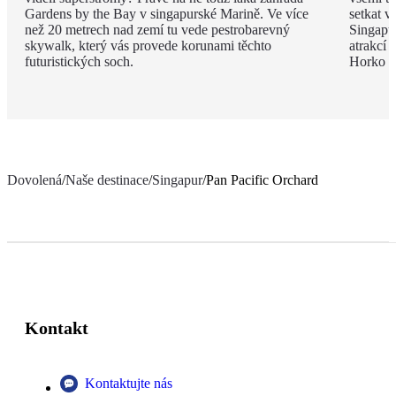
Gardens by the Bay v singapurské Marině. Ve více
setkat v
než 20 metrech nad zemí tu vede pestrobarevný
Singapur
skywalk, který vás provede korunami těchto
atrakcí 
futuristických soch.
Horko tě
Dovolená
/
Naše destinace
/
Singapur
/
Pan Pacific Orchard
Kontakt
Kontaktujte nás