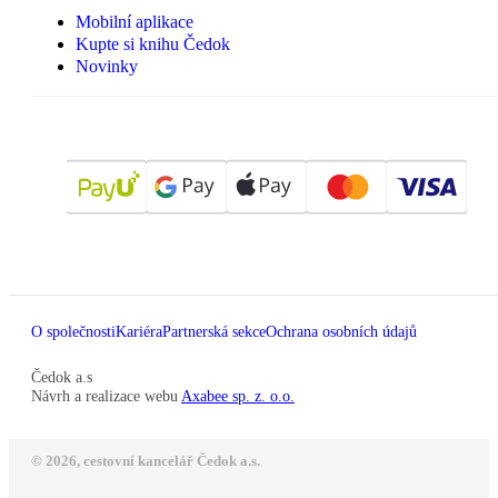
Mobilní aplikace
Kupte si knihu Čedok
Novinky
O společnosti
Kariéra
Partnerská sekce
Ochrana osobních údajů
Čedok a.s
Návrh a realizace webu
Axabee sp. z. o.o.
© 2026, cestovní kancelář Čedok a.s.