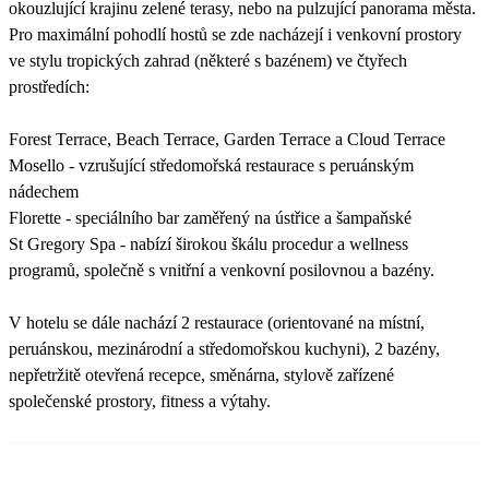
okouzlující krajinu zelené terasy, nebo na pulzující panorama města.
Pro maximální pohodlí hostů se zde nacházejí i venkovní prostory
ve stylu tropických zahrad (některé s bazénem) ve čtyřech
prostředích:
Forest Terrace, Beach Terrace, Garden Terrace a Cloud Terrace
Mosello - vzrušující středomořská restaurace s peruánským
nádechem
Florette - speciálního bar zaměřený na ústřice a šampaňské
St Gregory Spa - nabízí širokou škálu procedur a wellness
programů, společně s vnitřní a venkovní posilovnou a bazény.
V hotelu se dále nachází 2 restaurace (orientované na místní,
peruánskou, mezinárodní a středomořskou kuchyni), 2 bazény,
nepřetržitě otevřená recepce, směnárna, stylově zařízené
společenské prostory, fitness a výtahy.