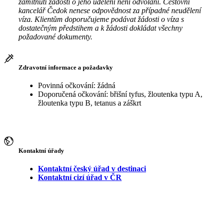
zamítnutí žádosti o jeho udělení není odvolání. Cestovní
kancelář Čedok nenese odpovědnost za případné neudělení
víza. Klientům doporučujeme podávat žádosti o víza s
dostatečným předstihem a k žádosti dokládat všechny
požadované dokumenty.
Zdravotní informace a požadavky
Povinná očkování: žádná
Doporučená očkování: břišní tyfus, žloutenka typu A,
žloutenka typu B, tetanus a záškrt
Kontaktní úřady
Kontaktní český úřad v destinaci
Kontaktní cizí úřad v ČR