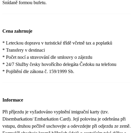
Snídaně formou bufetu.
Cena zahrnuje
* Leteckou dopravu v turistické třídě včetně tax a poplatků
* Transfery v destinaci
* Počet nocí a stravování dle smlouvy o zájezdu
* 24/7 Služby česky hovořícího delegáta Čedoku na telefonu
* Pojištění dle zákona č. 159/1999 Sb.
Informace
Při příjezdu je vyžadováno vyplnění imigrační karty (tzv.
Disembarkation/ Embarkation Card). Její polovina je odebrána při
vstupu, druhou pečlivě uschovejte a odevzdejte při odjezdu ze země.