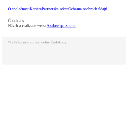
O společnosti
Kariéra
Partnerská sekce
Ochrana osobních údajů
Čedok a.s
Návrh a realizace webu
Axabee sp. z. o.o.
© 2026, cestovní kancelář Čedok a.s.