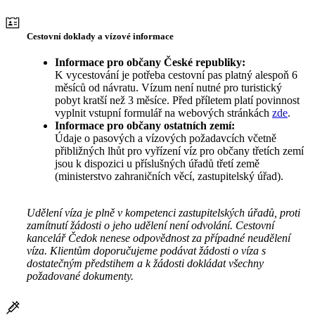
Cestovní doklady a vízové informace
Informace pro občany České republiky:
K vycestování je potřeba cestovní pas platný alespoň 6
měsíců od návratu. Vízum není nutné pro turistický
pobyt kratší než 3 měsíce. Před příletem platí povinnost
vyplnit vstupní formulář na webových stránkách
zde
.
Informace pro občany ostatních zemí:
Údaje o pasových a vízových požadavcích včetně
přibližných lhůt pro vyřízení víz pro občany třetích zemí
jsou k dispozici u příslušných úřadů třetí země
(ministerstvo zahraničních věcí, zastupitelský úřad).
Udělení víza je plně v kompetenci zastupitelských úřadů, proti
zamítnutí žádosti o jeho udělení není odvolání. Cestovní
kancelář Čedok nenese odpovědnost za případné neudělení
víza. Klientům doporučujeme podávat žádosti o víza s
dostatečným předstihem a k žádosti dokládat všechny
požadované dokumenty.