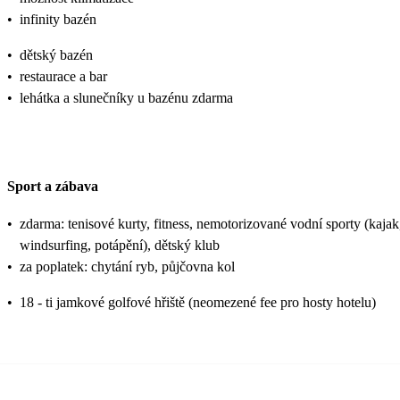
•
infinity bazén
•
dětský bazén
•
restaurace a bar
•
lehátka a slunečníky u bazénu zdarma
Sport a zábava
•
zdarma: tenisové kurty, fitness, nemotorizované vodní sporty (kajak
windsurfing, potápění), dětský klub
•
za poplatek: chytání ryb, půjčovna kol
•
18 - ti jamkové golfové hřiště (neomezené fee pro hosty hotelu)