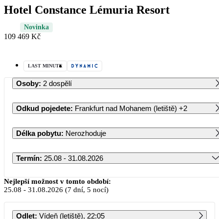
Hotel Constance Lémuria Resort
Novinka
109 469 Kč
LAST MINUTE
Osoby
:
2 dospělí
Odkud pojedete
:
Frankfurt nad Mohanem (letiště)
+2
Délka pobytu
:
Nerozhoduje
Termín
:
25.08 - 31.08.2026
Srpen 2026
Nejlepší možnost v tomto období:
25.08
-
31.08.2026
(7 dní, 5 nocí)
PO
ÚT
ST
ČT
PÁ
SO
NE
Odlet
:
Vídeň (letiště), 22:05