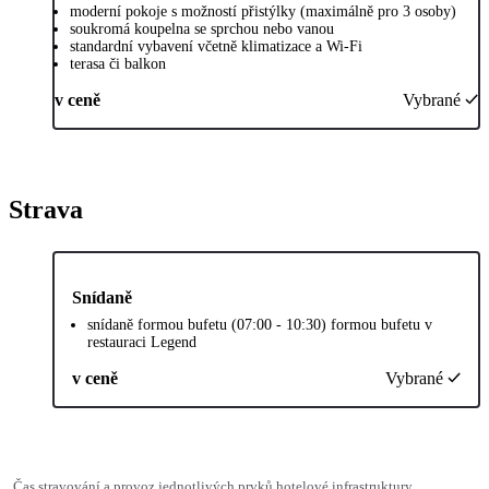
moderní pokoje s možností přistýlky (maximálně pro 3 osoby)
soukromá koupelna se sprchou nebo vanou
standardní vybavení včetně klimatizace a Wi-Fi
terasa či balkon
v ceně
Vybrané
Strava
Snídaně
snídaně formou bufetu (07:00 - 10:30) formou bufetu v
restauraci Legend
v ceně
Vybrané
Čas stravování a provoz jednotlivých prvků hotelové infrastruktury