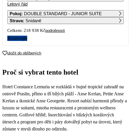
Letový řád
1
2
Pokoj
:
DOUBLE STANDARD - JUNIOR SUITE
Strava
:
Snídaně
3
4
5
6
7
8
9
Celkem:
218 938 Kč
podrobnosti
10
11
12
13
14
15
16
Rezervujte
17
18
19
20
21
22
23
uložit do oblíbených
24
25
26
27
28
29
30
Proč si vybrat tento hotel
109 469
106 149
127 399
128 219
106 949
31
Hotel Constance Lemuria se rozkládá v bujné tropické zahradě na
121 739
ostrově Praslin, přímo u tří bílých pláží - Anse Kerlan, Petite Anse
Kerlan a ikonické Anse Georgette. Resort nabízí harmonii přírody a
luxusu se suitami, mnoha restauracemi a prostorným wellness
centrem. Golfové hřiště, šnorchlování v blízkých korálových
útesech a program pro děti i páry dotvářejí pobyt na úrovni, který
zůstane v mysli dlouho po odjezdu.