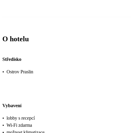
O hotelu
Středisko
•
Ostrov Praslin
Vybavení
•
lobby s recepcí
•
Wi-Fi zdarma
•
možnost klimatizace