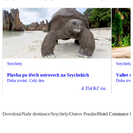
Seychely
Seychely
Plavba po třech ostrovech na Seychelách
Vallee d
Doba trvání
:
Celý den
Doba trvá
4 354 Kč
/os.
Dovolená
/
Naše destinace
/
Seychely
/
Ostrov Praslin
/
Hotel Constance L