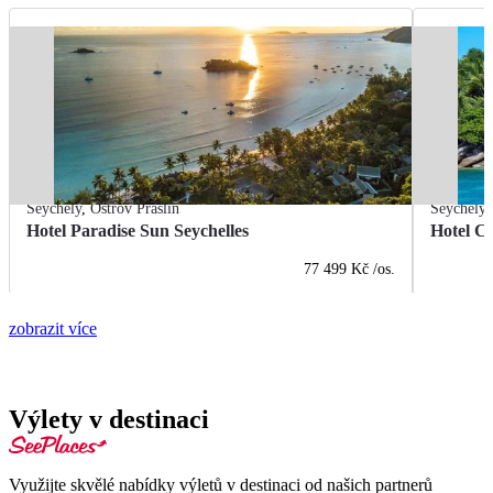
Seychely
,
Ostrov Praslin
Seychely
Hotel Paradise Sun Seychelles
Hotel C
77 499 Kč
/os.
zobrazit více
Výlety v destinaci
Využijte skvělé nabídky výletů v destinaci od našich partnerů