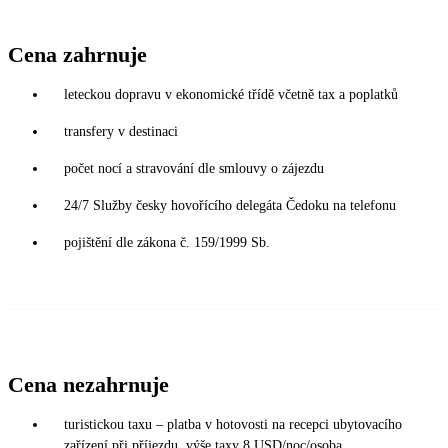
Cena zahrnuje
leteckou dopravu v ekonomické třídě včetně tax a poplatků
transfery v destinaci
počet nocí a stravování dle smlouvy o zájezdu
24/7 Služby česky hovořícího delegáta Čedoku na telefonu
pojištění dle zákona č. 159/1999 Sb.
Cena nezahrnuje
turistickou taxu – platba v hotovosti na recepci ubytovacího
zařízení při příjezdu, výše taxy 8 USD/noc/osoba