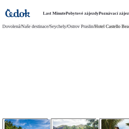
Last Minute
Pobytové zájezdy
Poznávací záje
více fotografií (19)
Dovolená
/
Naše destinace
/
Seychely
/
Ostrov Praslin
/
Hotel Castello Be