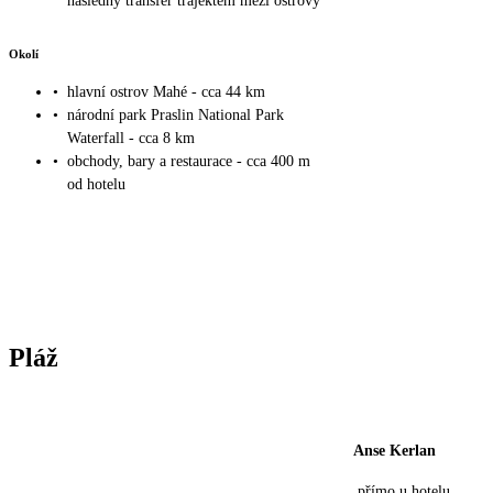
následný transfer trajektem mezi ostrovy
Okolí
•
hlavní ostrov Mahé - cca 44 km
•
národní park Praslin National Park
Waterfall - cca 8 km
•
obchody, bary a restaurace - cca 400 m
od hotelu
Pláž
Anse Kerlan
přímo u hotelu