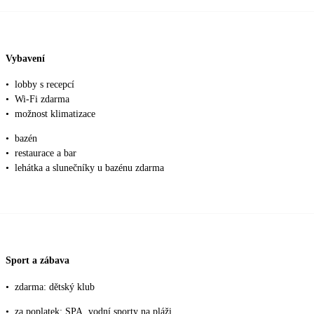
Vybavení
•
lobby s recepcí
•
Wi-Fi zdarma
•
možnost klimatizace
•
bazén
•
restaurace a bar
•
lehátka a slunečníky u bazénu zdarma
Sport a zábava
•
zdarma: dětský klub
•
za poplatek: SPA, vodní sporty na pláži,