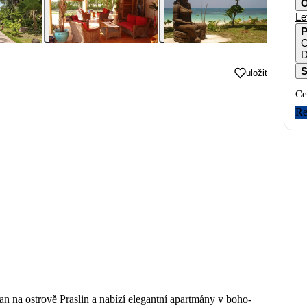
O
Le
P
C
D
S
uložit
Ce
Re
an na ostrově Praslin a nabízí elegantní apartmány v boho-