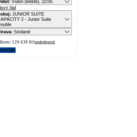
dlet
:
Vídeň (letiště), 22:05
tový řád
okoj
:
JUNIOR SUITE
APACITY 2 - Junior Suite
ouble
trava
:
Snídaně
lkem:
129 638 Kč
podrobnosti
zervujte