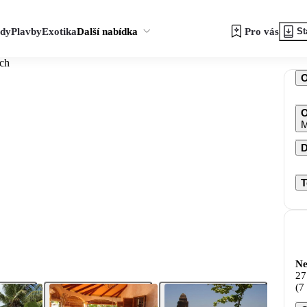
zdy
Plavby
Exotika
Další nabídka
Pro vás
St
ach
O
M
D
T
Ne
27
(7