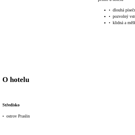
•
dlouhá píseč
•
pozvolný vst
•
klidná a měl
O hotelu
Středisko
•
ostrov Praslin