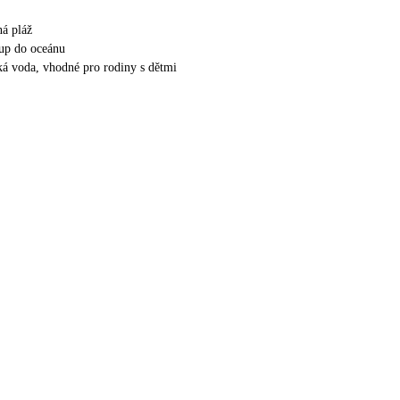
ná pláž
up do oceánu
ká voda, vhodné pro rodiny s dětmi