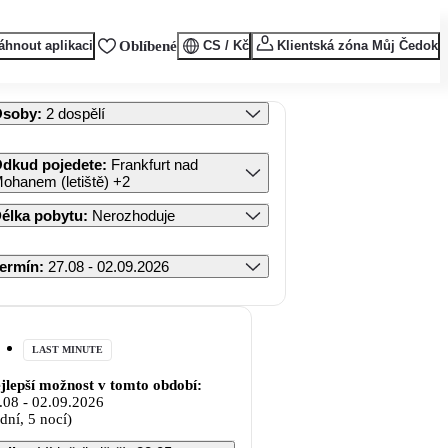
áhnout aplikaci
Oblíbené
CS / Kč
Klientská zóna Můj Čedok
Osoby
:
2 dospělí
dkud pojedete
:
Frankfurt nad
ohanem (letiště)
+2
élka pobytu
:
Nerozhoduje
ermín
:
27.08 - 02.09.2026
LAST MINUTE
jlepší možnost v tomto období:
.08
-
02.09.2026
 dní, 5 nocí)