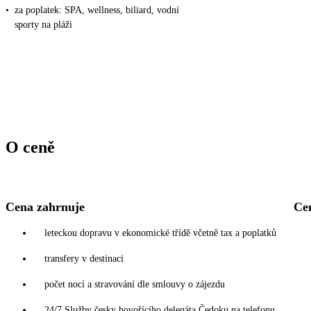
•
za poplatek: SPA, wellness, biliard, vodní
sporty na pláži
O ceně
Cena zahrnuje
Ce
leteckou dopravu v ekonomické třídě včetně tax a poplatků
transfery v destinaci
počet nocí a stravování dle smlouvy o zájezdu
24/7 Služby česky hovořícího delegáta Čedoku na telefonu