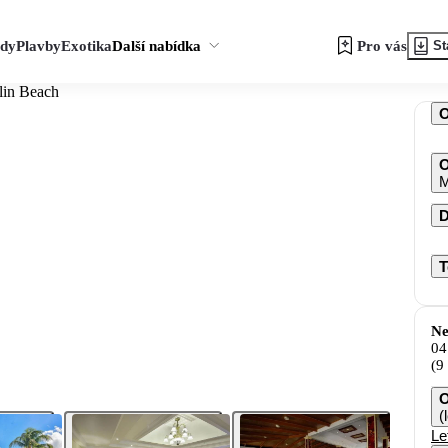
zdy
Plavby
Exotika
Další nabídka
Pro vás
St
lin Beach
O
M
D
T
Ne
04
(9
O
(
Le