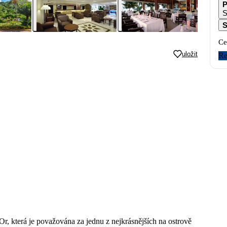
P
S
S
Ce
uložit
Re
Or, která je považována za jednu z nejkrásnějších na ostrově