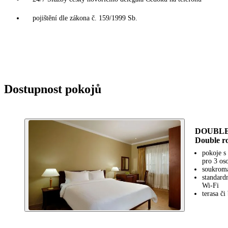
pojištění dle zákona č. 159/1999 Sb.
Dostupnost pokojů
DOUBLE 
Double r
pokoje s
pro 3 os
soukromá
standard
Wi-Fi
terasa č