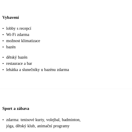
Vybavení
•
lobby s recepcí
•
Wi-Fi zdarma
•
možnost klimatizace
•
bazén
•
dětský bazén
•
restaurace a bar
•
lehátka a slunečníky u bazénu zdarma
Sport a zábava
•
zdarma: tenisové kurty, volejbal, badminton,
jóga, dětský klub, animační programy