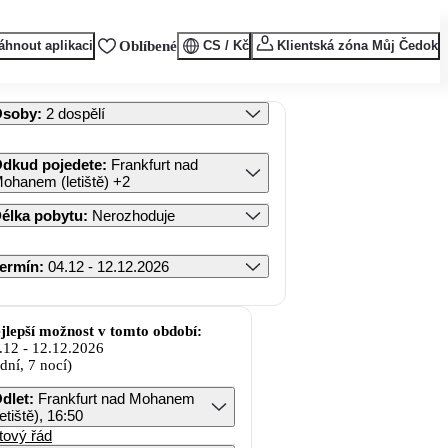
áhnout aplikaci
Oblíbené
CS / Kč
Klientská zóna Můj Čedok
Osoby
:
2 dospělí
dkud pojedete
:
Frankfurt nad
ohanem (letiště)
+2
élka pobytu
:
Nerozhoduje
ermín
:
04.12 - 12.12.2026
jlepší možnost v tomto období:
.12
-
12.12.2026
 dní, 7 nocí)
dlet
:
Frankfurt nad Mohanem
letiště), 16:50
tový řád