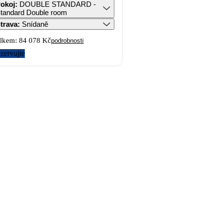
okoj
:
DOUBLE STANDARD -
tandard Double room
trava
:
Snídaně
lkem:
84 078 Kč
podrobnosti
zervujte