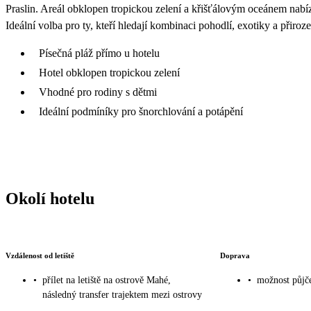
Praslin. Areál obklopen tropickou zelení a křišťálovým oceánem nabí
Ideální volba pro ty, kteří hledají kombinaci pohodlí, exotiky a přiro
Písečná pláž přímo u hotelu
Hotel obklopen tropickou zelení
Vhodné pro rodiny s dětmi
Ideální podmíníky pro šnorchlování a potápění
Okolí hotelu
Vzdálenost od letiště
Doprava
•
přílet na letiště na ostrově Mahé,
•
možnost půjče
následný transfer trajektem mezi ostrovy