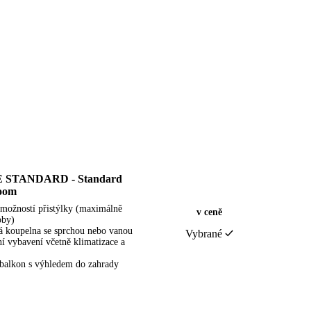
STANDARD - Standard
oom
 možností přistýlky (maximálně
v ceně
oby)
 koupelna se sprchou nebo vanou
Vybrané
ní vybavení včetně klimatizace a
i balkon s výhledem do zahrady