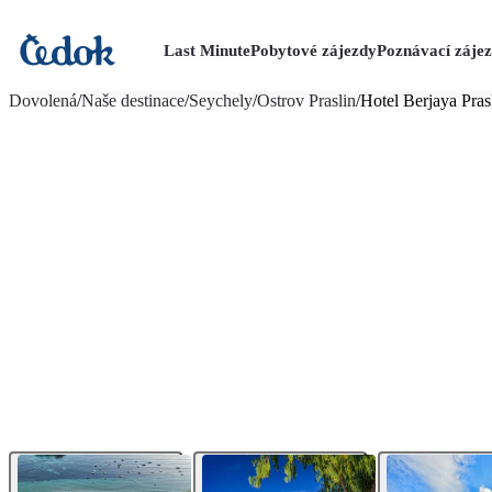
Last Minute
Pobytové zájezdy
Poznávací záje
více fotografií (21)
Dovolená
/
Naše destinace
/
Seychely
/
Ostrov Praslin
/
Hotel Berjaya Pras