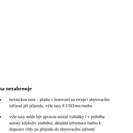
na nezahrnuje
turistickou taxu – platba v hotovosti na recepci ubytovacího
zařízení při příjezdu, výše taxy 8 USD/noc/osoba
výše taxy může být úpravou místní vyhlášky i v průběhu
sezony kdykoliv změněna, aktuální informace budou k
dispozici vždy po příjezdu do ubytovacího zařízení