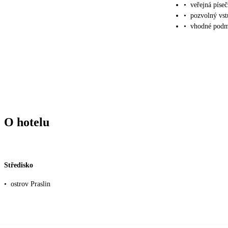
•
veřejná píseč
•
pozvolný vst
•
vhodné podm
O hotelu
Středisko
•
ostrov Praslin