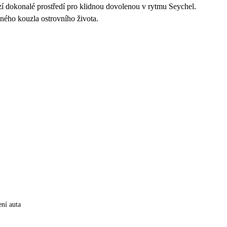
zí dokonalé prostředí pro klidnou dovolenou v rytmu Seychel.
zeného kouzla ostrovního života.
ní auta