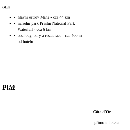
Okolí
•
hlavní ostrov Mahé - cca 44 km
•
národní park Praslin National Park
Waterfall - cca 6 km
•
obchody, bary a restaurace - cca 400 m
od hotelu
Pláž
Côte d'Or
přímo u hotelu