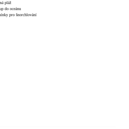
ná pláž
up do oceánu
ínky pro šnorchlování