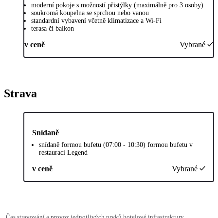
moderní pokoje s možností přistýlky (maximálně pro 3 osoby)
soukromá koupelna se sprchou nebo vanou
standardní vybavení včetně klimatizace a Wi-Fi
terasa či balkon
v ceně
Vybrané
Strava
Snídaně
snídaně formou bufetu (07:00 - 10:30) formou bufetu v
restauraci Legend
v ceně
Vybrané
Čas stravování a provoz jednotlivých prvků hotelové infrastruktury