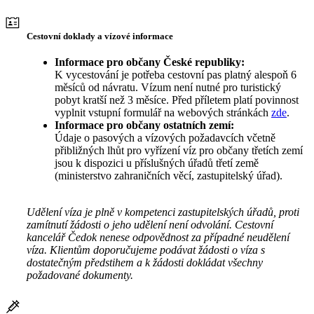
Cestovní doklady a vízové informace
Informace pro občany České republiky:
K vycestování je potřeba cestovní pas platný alespoň 6
měsíců od návratu. Vízum není nutné pro turistický
pobyt kratší než 3 měsíce. Před příletem platí povinnost
vyplnit vstupní formulář na webových stránkách
zde
.
Informace pro občany ostatních zemí:
Údaje o pasových a vízových požadavcích včetně
přibližných lhůt pro vyřízení víz pro občany třetích zemí
jsou k dispozici u příslušných úřadů třetí země
(ministerstvo zahraničních věcí, zastupitelský úřad).
Udělení víza je plně v kompetenci zastupitelských úřadů, proti
zamítnutí žádosti o jeho udělení není odvolání. Cestovní
kancelář Čedok nenese odpovědnost za případné neudělení
víza. Klientům doporučujeme podávat žádosti o víza s
dostatečným předstihem a k žádosti dokládat všechny
požadované dokumenty.