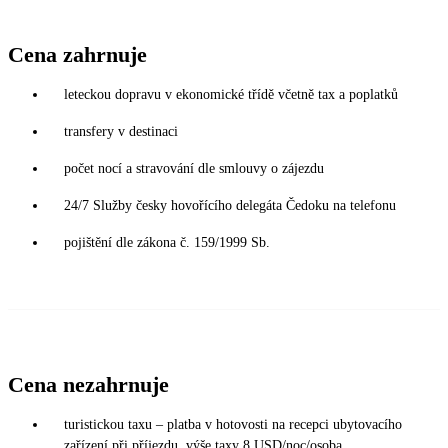
Cena zahrnuje
leteckou dopravu v ekonomické třídě včetně tax a poplatků
transfery v destinaci
počet nocí a stravování dle smlouvy o zájezdu
24/7 Služby česky hovořícího delegáta Čedoku na telefonu
pojištění dle zákona č. 159/1999 Sb.
Cena nezahrnuje
turistickou taxu – platba v hotovosti na recepci ubytovacího
zařízení při příjezdu, výše taxy 8 USD/noc/osoba