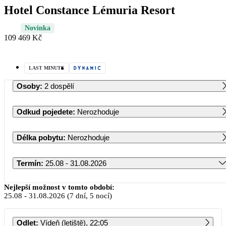
Hotel Constance Lémuria Resort
Novinka
109 469 Kč
LAST MINUTE
Osoby
:
2 dospělí
Odkud pojedete
:
Nerozhoduje
Délka pobytu
:
Nerozhoduje
Termín
:
25.08 - 31.08.2026
Srpen 2026
Nejlepší možnost v tomto období:
25.08
-
31.08.2026
(7 dní, 5 nocí)
PO
ÚT
ST
ČT
PÁ
SO
NE
Odlet
:
Vídeň (letiště), 22:05