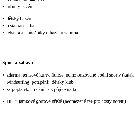
•
infinity bazén
•
dětský bazén
•
restaurace a bar
•
lehátka a slunečníky u bazénu zdarma
Sport a zábava
•
zdarma: tenisové kurty, fitness, nemotorizované vodní sporty (kajak
windsurfing, potápění), dětský klub
•
za poplatek: chytání ryb, půjčovna kol
•
18 - ti jamkové golfové hřiště (neomezené fee pro hosty hotelu)