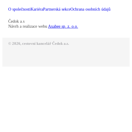
O společnosti
Kariéra
Partnerská sekce
Ochrana osobních údajů
Čedok a.s
Návrh a realizace webu
Axabee sp. z. o.o.
© 2026, cestovní kancelář Čedok a.s.