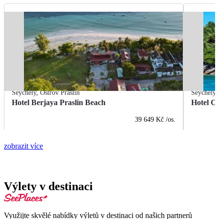
Seychely
,
Ostrov Praslin
Seychely
Hotel Berjaya Praslin Beach
Hotel C
39 649 Kč
/os.
zobrazit více
Výlety v destinaci
Využijte skvělé nabídky výletů v destinaci od našich partnerů