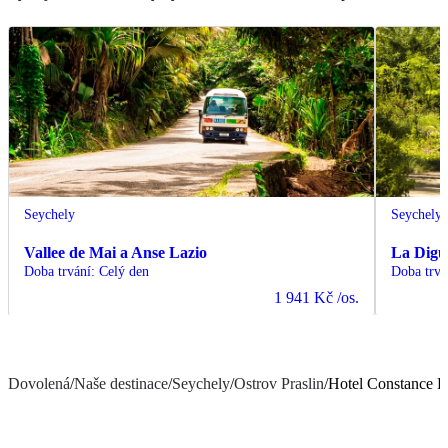
Seychely
Seychely
Vallee de Mai a Anse Lazio
La Digue
Doba trvání
:
Celý den
Doba trvá
1 941 Kč
/os.
Dovolená
/
Naše destinace
/
Seychely
/
Ostrov Praslin
/
Hotel Constance L