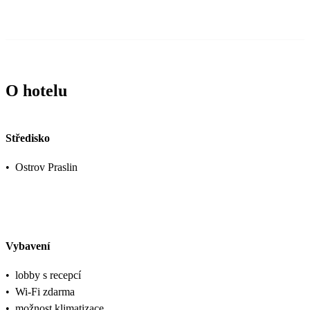
O hotelu
Středisko
•
Ostrov Praslin
Vybavení
•
lobby s recepcí
•
Wi-Fi zdarma
•
možnost klimatizace