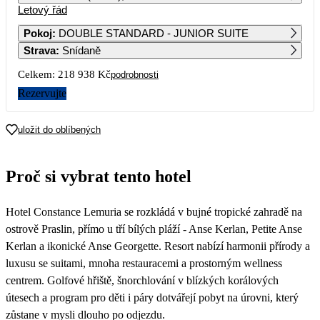
Letový řád
1
2
Pokoj
:
DOUBLE STANDARD - JUNIOR SUITE
Strava
:
Snídaně
3
4
5
6
7
8
9
Celkem:
218 938 Kč
podrobnosti
10
11
12
13
14
15
16
Rezervujte
17
18
19
20
21
22
23
uložit do oblíbených
24
25
26
27
28
29
30
Proč si vybrat tento hotel
109 469
103 619
126 219
128 219
104 449
31
Hotel Constance Lemuria se rozkládá v bujné tropické zahradě na
121 719
ostrově Praslin, přímo u tří bílých pláží - Anse Kerlan, Petite Anse
Kerlan a ikonické Anse Georgette. Resort nabízí harmonii přírody a
luxusu se suitami, mnoha restauracemi a prostorným wellness
centrem. Golfové hřiště, šnorchlování v blízkých korálových
útesech a program pro děti i páry dotvářejí pobyt na úrovni, který
zůstane v mysli dlouho po odjezdu.