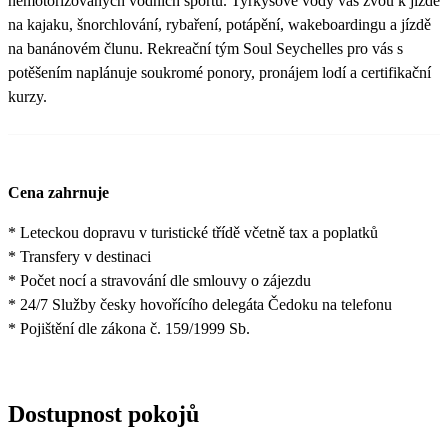
nemotorizovaných vodních sportů. Tyrkysové vody vás zvou k jízdě
na kajaku, šnorchlování, rybaření, potápění, wakeboardingu a jízdě
na banánovém člunu. Rekreační tým Soul Seychelles pro vás s
potěšením naplánuje soukromé ponory, pronájem lodí a certifikační
kurzy.
Cena zahrnuje
* Leteckou dopravu v turistické třídě včetně tax a poplatků
* Transfery v destinaci
* Počet nocí a stravování dle smlouvy o zájezdu
* 24/7 Služby česky hovořícího delegáta Čedoku na telefonu
* Pojištění dle zákona č. 159/1999 Sb.
Dostupnost pokojů