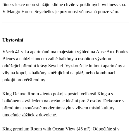
fitness lekce nebo si užijte klidné chvíle v poklidných wellness spa.
V Mango House Seychelles je pozornost věnovaná pouze vám.
Ubytování
Všech 41 vil a apartmánů má majestátní výhled na Anse Aux Poules
Bleues a nabízí sluncem zalité balkóny a osobitou výzdobu
odrážející přírodní krásy Seychel. Vyzkoušejte intimní apartmány a
vily na kopci, s balkóny směřujícími na pláž, nebo kombinaci
pokojů pro větší rodiny.
King Deluxe Room - tento pokoj s postelí velikosti King a s
balkónem s výhledem na oceán je ideální pro 2 osoby. Dekorace v
přírodním a současně moderním stylu s vlivem místní kultury
umocňuje zážitek z dovolené.
King premium Room with Ocean View (45 m²): Odpočiňte si v