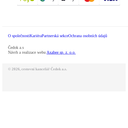
O společnosti
Kariéra
Partnerská sekce
Ochrana osobních údajů
Čedok a.s
Návrh a realizace webu
Axabee sp. z. o.o.
© 2026, cestovní kancelář Čedok a.s.