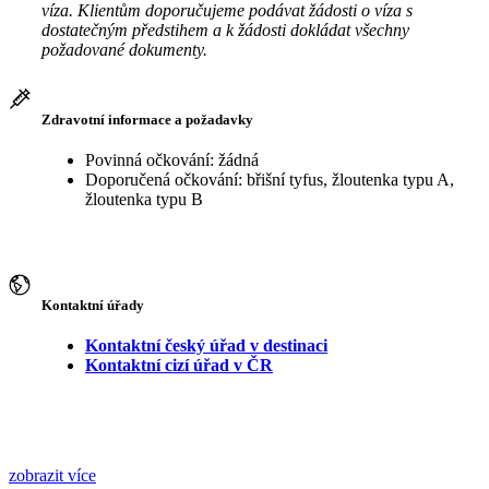
víza. Klientům doporučujeme podávat žádosti o víza s
dostatečným předstihem a k žádosti dokládat všechny
požadované dokumenty.
Zdravotní informace a požadavky
Povinná očkování: žádná
Doporučená očkování: břišní tyfus, žloutenka typu A,
žloutenka typu B
Kontaktní úřady
Kontaktní český úřad v destinaci
Kontaktní cizí úřad v ČR
zobrazit více