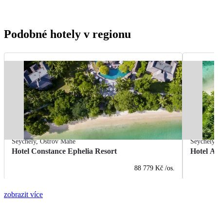
Podobné hotely v regionu
Seychely
,
Ostrov Mahé
Seychely
Hotel Constance Ephelia Resort
Hotel An
88 779 Kč
/os.
zobrazit více