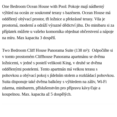
One Bedroom Ocean House with Pool: Pokoje mají nádherný
výhled na oceán ze soukromé terasy s bazénem. Ocean House má
oddělený obývací prostor, tři ložnice a překrásné terasy. Vila je
prostorná, moderní a odráží výrazné dědictví jihu. Do minibaru si za
příplatek můžete u vašeho komorníka objednat občerstvení a nápoje
na míru. Max kapacita 3 dospělí.
Two Bedroom Cliff House Panorama Suite (138 m²): Odpočiňte si
v tomto prostorném Cliffhouse Panorama apartmánu se dvěma
ložnicemi, v jedné s postelí velikosti King, v druhé se dvěma
oddělenými postelemi. Tento apartmán má velkou terasu s
pohovkou a obývací pokoj s jídelním stolem a rozkládací pohovkou.
Suita disponuje také dvěma balkóny s výhledem na záliv, Wi-Fi
zdarma, minibarem, příslušenstvím pro přípravu kávy/čaje a
koupelnou. Max. kapacita až 5 dospělých.