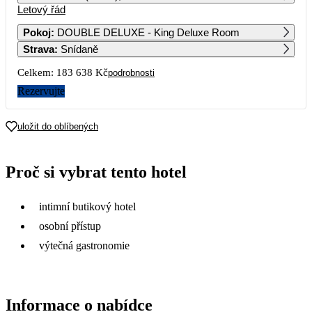
Letový řád
1
2
Pokoj
:
DOUBLE DELUXE - King Deluxe Room
Strava
:
Snídaně
3
4
5
6
7
8
9
Celkem:
183 638 Kč
podrobnosti
10
11
12
13
14
15
16
Rezervujte
96 739
91 819
17
18
19
20
21
22
23
uložit do oblíbených
95 699
81 529
94 219
84 979
83 999
81 659
24
25
26
27
28
29
30
Proč si vybrat tento hotel
84 279
74 479
68 729
81 509
82 609
70 639
31
intimní butikový hotel
81 869
osobní přístup
výtečná gastronomie
Informace o nabídce