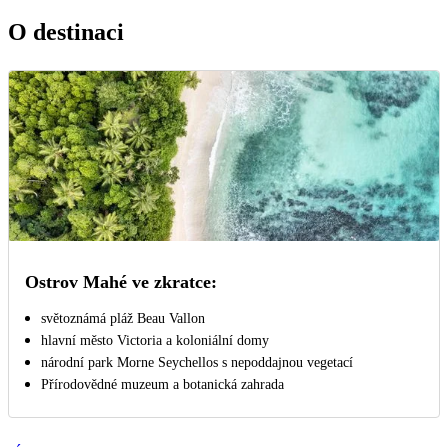
O destinaci
Ostrov Mahé ve zkratce:
světoznámá pláž Beau Vallon
hlavní město Victoria a koloniální domy
národní park Morne Seychellos s nepoddajnou vegetací
Přírodovědné muzeum a botanická zahrada