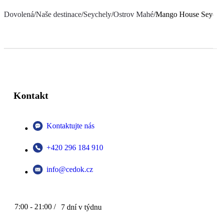
Dovolená
/
Naše destinace
/
Seychely
/
Ostrov Mahé
/
Mango House Seych
Kontakt
Kontaktujte nás
+420 296 184 910
info@cedok.cz
7:00 - 21:00 /
7 dní v týdnu