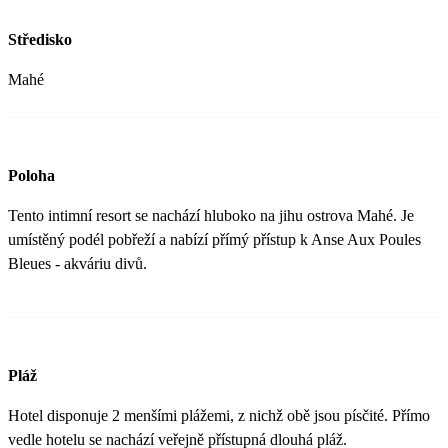
Středisko
Mahé
Poloha
Tento intimní resort se nachází hluboko na jihu ostrova Mahé. Je
umístěný podél pobřeží a nabízí přímý přístup k Anse Aux Poules
Bleues - akváriu divů.
Pláž
Hotel disponuje 2 menšími plážemi, z nichž obě jsou písčité. Přímo
vedle hotelu se nachází veřejně přístupná dlouhá pláž.