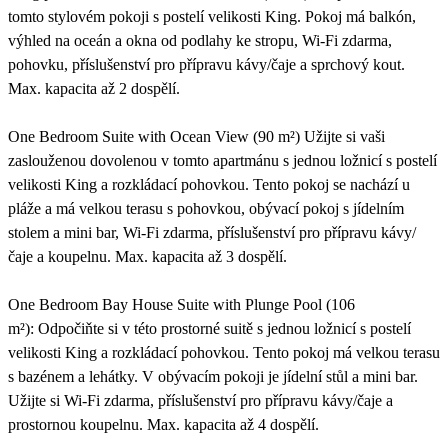
tomto stylovém pokoji s postelí velikosti King. Pokoj má balkón,
výhled na oceán a okna od podlahy ke stropu, Wi-Fi zdarma,
pohovku, příslušenství pro přípravu kávy/čaje a sprchový kout.
Max. kapacita až 2 dospělí.
One Bedroom Suite with Ocean View (90 m²) Užijte si vaši
zaslouženou dovolenou v tomto apartmánu s jednou ložnicí s postelí
velikosti King a rozkládací pohovkou. Tento pokoj se nachází u
pláže a má velkou terasu s pohovkou, obývací pokoj s jídelním
stolem a mini bar, Wi-Fi zdarma, příslušenství pro přípravu kávy/
čaje a koupelnu. Max. kapacita až 3 dospělí.
One Bedroom Bay House Suite with Plunge Pool (106
m²): Odpočiňte si v této prostorné suitě s jednou ložnicí s postelí
velikosti King a rozkládací pohovkou. Tento pokoj má velkou terasu
s bazénem a lehátky. V obývacím pokoji je jídelní stůl a mini bar.
Užijte si Wi-Fi zdarma, příslušenství pro přípravu kávy/čaje a
prostornou koupelnu. Max. kapacita až 4 dospělí.