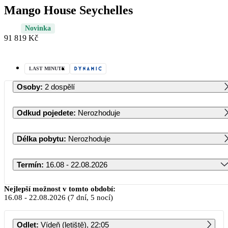
Mango House Seychelles
Novinka
91 819 Kč
LAST MINUTE
Osoby
:
2 dospělí
Odkud pojedete
:
Nerozhoduje
Délka pobytu
:
Nerozhoduje
Termín
:
16.08 - 22.08.2026
Srpen 2026
Nejlepší možnost v tomto období:
16.08
-
22.08.2026
(7 dní, 5 nocí)
PO
ÚT
ST
ČT
PÁ
SO
NE
Odlet
:
Vídeň (letiště), 22:05