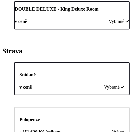
DOUBLE DELUXE - King Deluxe Room
v ceně
Vybrané
Strava
Snídaně
v ceně
Vybrané
Polopenze
+451 620 Kč /celkem
Vybrat