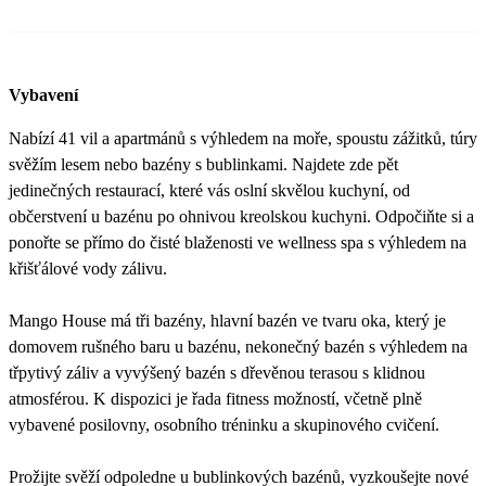
Vybavení
Nabízí 41 vil a apartmánů s výhledem na moře, spoustu zážitků, túry
svěžím lesem nebo bazény s bublinkami. Najdete zde pět
jedinečných restaurací, které vás oslní skvělou kuchyní, od
občerstvení u bazénu po ohnivou kreolskou kuchyni. Odpočiňte si a
ponořte se přímo do čisté blaženosti ve wellness spa s výhledem na
křišťálové vody zálivu.
Mango House má tři bazény, hlavní bazén ve tvaru oka, který je
domovem rušného baru u bazénu, nekonečný bazén s výhledem na
třpytivý záliv a vyvýšený bazén s dřevěnou terasou s klidnou
atmosférou. K dispozici je řada fitness možností, včetně plně
vybavené posilovny, osobního tréninku a skupinového cvičení.
Prožijte svěží odpoledne u bublinkových bazénů, vyzkoušejte nové