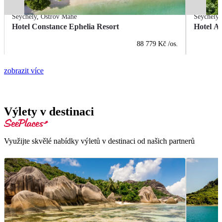
Seychely
,
Ostrov Mahé
Seychely
Hotel Constance Ephelia Resort
Hotel An
88 779 Kč
/os.
zobrazit více
Výlety v destinaci
Využijte skvělé nabídky výletů v destinaci od našich partnerů