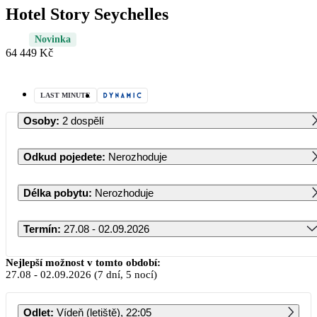
Hotel Story Seychelles
Novinka
64 449 Kč
LAST MINUTE
Osoby
:
2 dospělí
Odkud pojedete
:
Nerozhoduje
Délka pobytu
:
Nerozhoduje
Termín
:
27.08 - 02.09.2026
Srpen 2026
Nejlepší možnost v tomto období:
27.08
-
02.09.2026
(7 dní, 5 nocí)
PO
ÚT
ST
ČT
PÁ
SO
NE
Odlet
:
Vídeň (letiště), 22:05