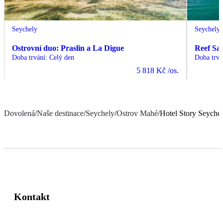
Seychely
Seychely
Ostrovní duo: Praslin a La Digue
Reef Saf
Doba trvání
:
Celý den
Doba trvá
5 818 Kč
/os.
Dovolená
/
Naše destinace
/
Seychely
/
Ostrov Mahé
/
Hotel Story Seychel
Kontakt