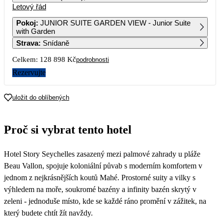
Letový řád
1
2
Pokoj
:
JUNIOR SUITE GARDEN VIEW - Junior Suite
with Garden
3
4
5
6
7
8
9
Strava
:
Snídaně
Celkem:
128 898 Kč
podrobnosti
10
11
12
13
14
15
16
123 599
111 439
Rezervujte
17
18
19
20
21
22
23
114 769
97 269
80 679
73 209
73 449
74 259
uložit do oblíbených
24
25
26
27
28
29
30
77 469
70 189
64 449
74 209
75 029
65 279
Proč si vybrat tento hotel
31
75 539
Hotel Story Seychelles zasazený mezi palmové zahrady u pláže
Beau Vallon, spojuje koloniální půvab s moderním komfortem v
jednom z nejkrásnějších koutů Mahé. Prostorné suity a vilky s
výhledem na moře, soukromé bazény a infinity bazén skrytý v
zeleni - jednoduše místo, kde se každé ráno promění v zážitek, na
který budete chtít žít navždy.