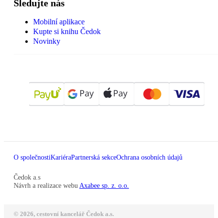
Sledujte nás
Mobilní aplikace
Kupte si knihu Čedok
Novinky
O společnosti
Kariéra
Partnerská sekce
Ochrana osobních údajů
Čedok a.s
Návrh a realizace webu
Axabee sp. z. o.o.
© 2026, cestovní kancelář Čedok a.s.