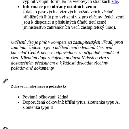
vyplnit vstupní formulář na webových stránkách
zde
.
Informace pro občany ostatních zemí:
Údaje o pasových a vízových požadavcích včetně
přibližných lhůt pro vyřízení víz pro občany třetích zemí
jsou k dispozici u příslušných úřadů třetí země
(ministerstvo zahraničních věcí, zastupitelský úřad).
Udělení víza je plně v kompetenci zastupitelských úřadů, proti
zamítnutí žádosti o jeho udělení není odvolání. Cestovní
kancelář Čedok nenese odpovědnost za případné neudělení
víza. Klientům doporučujeme podávat žádosti o víza s
dostatečným předstihem a k žádosti dokládat všechny
požadované dokumenty.
Zdravotní informace a požadavky
Povinná očkování: žádná
Doporučená očkování: břišní tyfus, žloutenka typu A,
žloutenka typu B