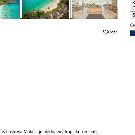
K
(
S
Ce
uložit
Re
řeží ostrova Mahé a je obklopený tropickou zelení a