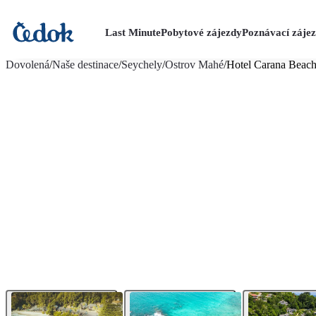
Last Minute
Pobytové zájezdy
Poznávací záje
více fotografií (28)
Dovolená
/
Naše destinace
/
Seychely
/
Ostrov Mahé
/
Hotel Carana Beac