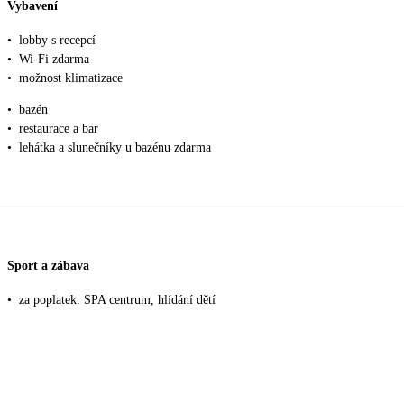
Vybavení
•
lobby s recepcí
•
Wi-Fi zdarma
•
možnost klimatizace
•
bazén
•
restaurace a bar
•
lehátka a slunečníky u bazénu zdarma
Sport a zábava
•
za poplatek: SPA centrum, hlídání dětí