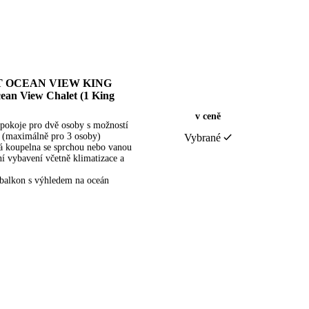
 OCEAN VIEW KING
ean View Chalet (1 King
v ceně
pokoje pro dvě osoby s možností
y (maximálně pro 3 osoby)
Vybrané
 koupelna se sprchou nebo vanou
ní vybavení včetně klimatizace a
i balkon s výhledem na oceán