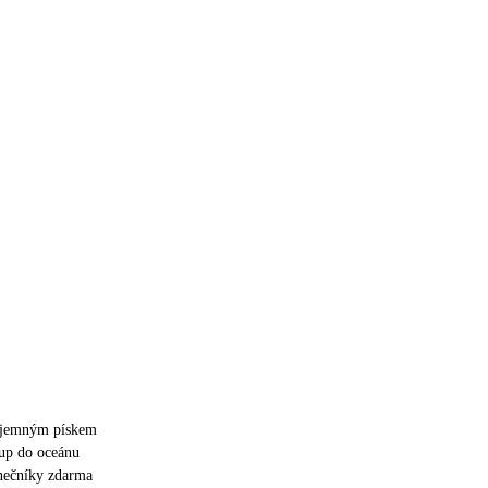
m jemným pískem
up do oceánu
unečníky zdarma