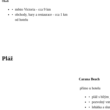
Okolí
•
město Victoria - cca 9 km
•
obchody, bary a restaurace - cca 1 km
od hotelu
Pláž
Carana Beach
přímo u hotelu
•
pláž s bílý
•
pozvolný vst
•
lehátka a sl