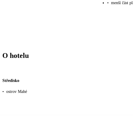
•
menší část p
O hotelu
Středisko
•
ostrov Mahé