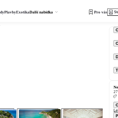
zdy
Plavby
Exotika
Další nabídka
Pro vás
St
h
O
D
T
Ne
27
(7
O
Le
P