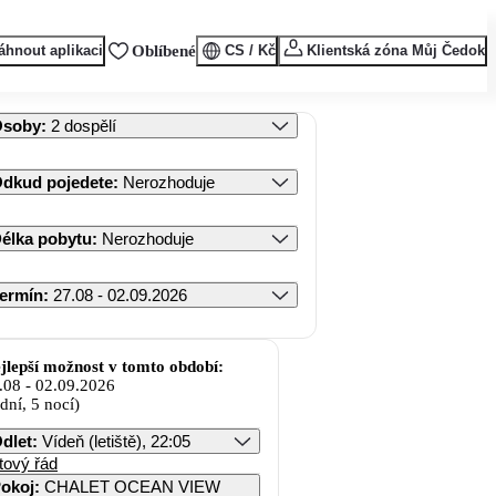
áhnout aplikaci
Oblíbené
CS / Kč
Klientská zóna Můj Čedok
Osoby
:
2 dospělí
dkud pojedete
:
Nerozhoduje
élka pobytu
:
Nerozhoduje
ermín
:
27.08 - 02.09.2026
jlepší možnost v tomto období:
.08
-
02.09.2026
 dní, 5 nocí)
dlet
:
Vídeň (letiště), 22:05
tový řád
okoj
:
CHALET OCEAN VIEW