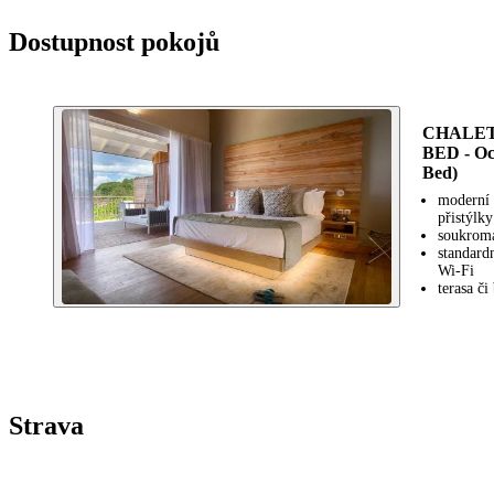
Dostupnost pokojů
CHALET
BED - Oc
Bed)
moderní 
přistýlk
soukromá
standard
Wi-Fi
terasa č
Strava