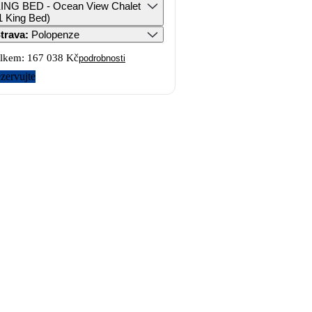
ING BED - Ocean View Chalet
1 King Bed)
trava
:
Polopenze
lkem:
167 038 Kč
podrobnosti
zervujte