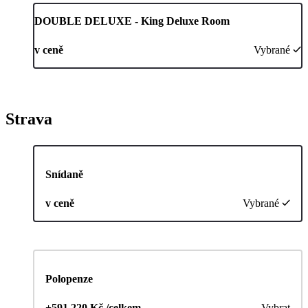
DOUBLE DELUXE - King Deluxe Room
v ceně
Vybrané
Strava
Snídaně
v ceně
Vybrané
Polopenze
+591 220 Kč /celkem
Vybrat