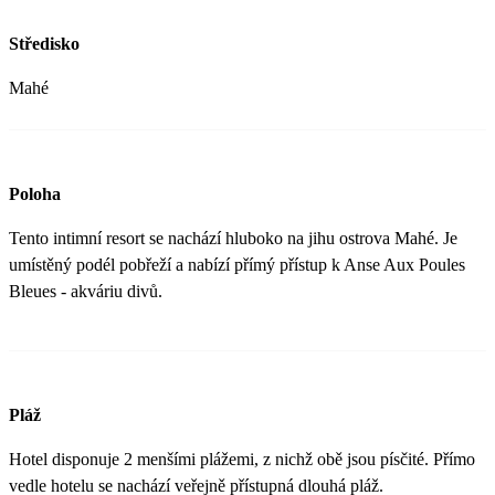
Středisko
Mahé
Poloha
Tento intimní resort se nachází hluboko na jihu ostrova Mahé. Je
umístěný podél pobřeží a nabízí přímý přístup k Anse Aux Poules
Bleues - akváriu divů.
Pláž
Hotel disponuje 2 menšími plážemi, z nichž obě jsou písčité. Přímo
vedle hotelu se nachází veřejně přístupná dlouhá pláž.