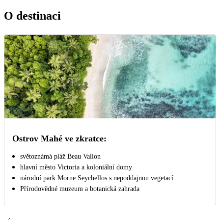
O destinaci
Ostrov Mahé ve zkratce:
světoznámá pláž Beau Vallon
hlavní město Victoria a koloniální domy
národní park Morne Seychellos s nepoddajnou vegetací
Přírodovědné muzeum a botanická zahrada