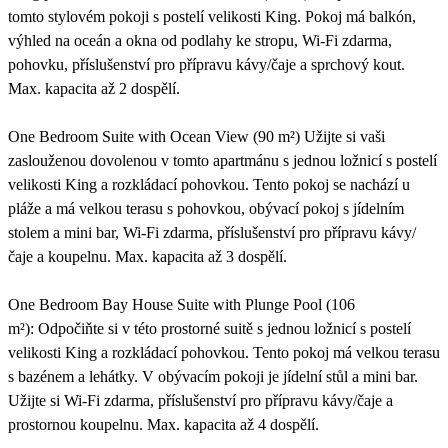
tomto stylovém pokoji s postelí velikosti King. Pokoj má balkón,
výhled na oceán a okna od podlahy ke stropu, Wi-Fi zdarma,
pohovku, příslušenství pro přípravu kávy/čaje a sprchový kout.
Max. kapacita až 2 dospělí.
One Bedroom Suite with Ocean View (90 m²) Užijte si vaši
zaslouženou dovolenou v tomto apartmánu s jednou ložnicí s postelí
velikosti King a rozkládací pohovkou. Tento pokoj se nachází u
pláže a má velkou terasu s pohovkou, obývací pokoj s jídelním
stolem a mini bar, Wi-Fi zdarma, příslušenství pro přípravu kávy/
čaje a koupelnu. Max. kapacita až 3 dospělí.
One Bedroom Bay House Suite with Plunge Pool (106
m²): Odpočiňte si v této prostorné suitě s jednou ložnicí s postelí
velikosti King a rozkládací pohovkou. Tento pokoj má velkou terasu
s bazénem a lehátky. V obývacím pokoji je jídelní stůl a mini bar.
Užijte si Wi-Fi zdarma, příslušenství pro přípravu kávy/čaje a
prostornou koupelnu. Max. kapacita až 4 dospělí.