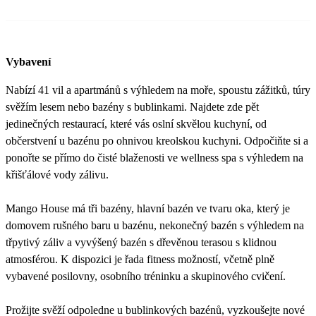
Vybavení
Nabízí 41 vil a apartmánů s výhledem na moře, spoustu zážitků, túry
svěžím lesem nebo bazény s bublinkami. Najdete zde pět
jedinečných restaurací, které vás oslní skvělou kuchyní, od
občerstvení u bazénu po ohnivou kreolskou kuchyni. Odpočiňte si a
ponořte se přímo do čisté blaženosti ve wellness spa s výhledem na
křišťálové vody zálivu.
Mango House má tři bazény, hlavní bazén ve tvaru oka, který je
domovem rušného baru u bazénu, nekonečný bazén s výhledem na
třpytivý záliv a vyvýšený bazén s dřevěnou terasou s klidnou
atmosférou. K dispozici je řada fitness možností, včetně plně
vybavené posilovny, osobního tréninku a skupinového cvičení.
Prožijte svěží odpoledne u bublinkových bazénů, vyzkoušejte nové