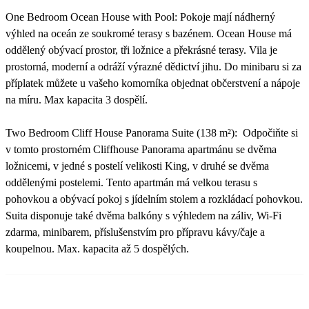
One Bedroom Ocean House with Pool: Pokoje mají nádherný
výhled na oceán ze soukromé terasy s bazénem. Ocean House má
oddělený obývací prostor, tři ložnice a překrásné terasy. Vila je
prostorná, moderní a odráží výrazné dědictví jihu. Do minibaru si za
příplatek můžete u vašeho komorníka objednat občerstvení a nápoje
na míru. Max kapacita 3 dospělí.
Two Bedroom Cliff House Panorama Suite (138 m²): Odpočiňte si
v tomto prostorném Cliffhouse Panorama apartmánu se dvěma
ložnicemi, v jedné s postelí velikosti King, v druhé se dvěma
oddělenými postelemi. Tento apartmán má velkou terasu s
pohovkou a obývací pokoj s jídelním stolem a rozkládací pohovkou.
Suita disponuje také dvěma balkóny s výhledem na záliv, Wi-Fi
zdarma, minibarem, příslušenstvím pro přípravu kávy/čaje a
koupelnou. Max. kapacita až 5 dospělých.