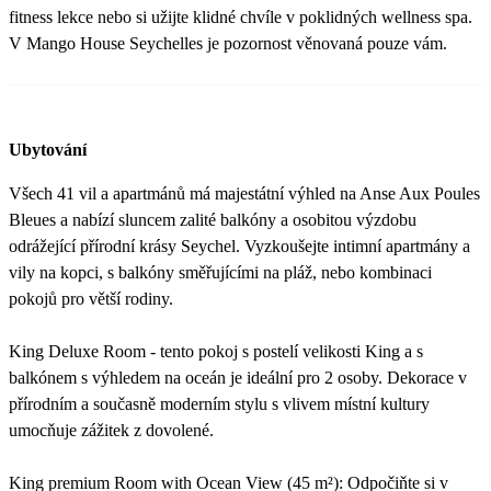
fitness lekce nebo si užijte klidné chvíle v poklidných wellness spa.
V Mango House Seychelles je pozornost věnovaná pouze vám.
Ubytování
Všech 41 vil a apartmánů má majestátní výhled na Anse Aux Poules
Bleues a nabízí sluncem zalité balkóny a osobitou výzdobu
odrážející přírodní krásy Seychel. Vyzkoušejte intimní apartmány a
vily na kopci, s balkóny směřujícími na pláž, nebo kombinaci
pokojů pro větší rodiny.
King Deluxe Room - tento pokoj s postelí velikosti King a s
balkónem s výhledem na oceán je ideální pro 2 osoby. Dekorace v
přírodním a současně moderním stylu s vlivem místní kultury
umocňuje zážitek z dovolené.
King premium Room with Ocean View (45 m²): Odpočiňte si v