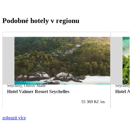
Podobné hotely v regionu
Seychely
,
Ostrov Mahé
Seychely
Hotel Valmer Resort Seychelles
Hotel An
55 369 Kč
/os.
zobrazit více