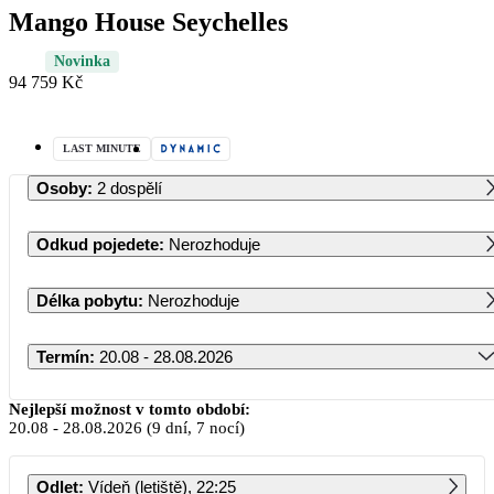
Mango House Seychelles
Novinka
94 759 Kč
LAST MINUTE
Osoby
:
2 dospělí
Odkud pojedete
:
Nerozhoduje
Délka pobytu
:
Nerozhoduje
Termín
:
20.08 - 28.08.2026
Srpen 2026
Nejlepší možnost v tomto období:
20.08
-
28.08.2026
(9 dní, 7 nocí)
PO
ÚT
ST
ČT
PÁ
SO
NE
Odlet
:
Vídeň (letiště), 22:25