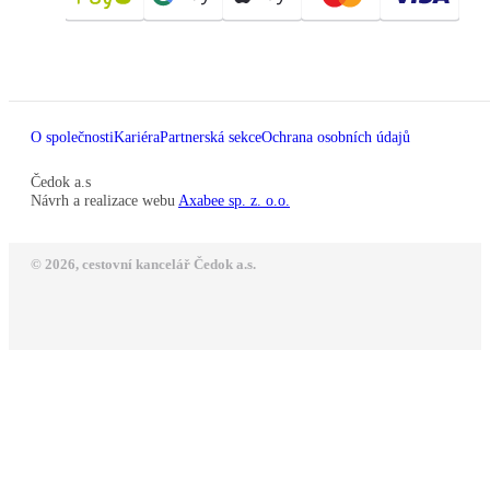
O společnosti
Kariéra
Partnerská sekce
Ochrana osobních údajů
Čedok a.s
Návrh a realizace webu
Axabee sp. z. o.o.
© 2026, cestovní kancelář Čedok a.s.