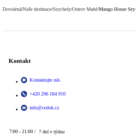
Dovolená
/
Naše destinace
/
Seychely
/
Ostrov Mahé
/
Mango House Seych
Kontakt
Kontaktujte nás
+420 296 184 910
info@cedok.cz
7:00 - 21:00 /
7 dní v týdnu