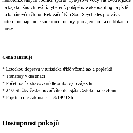
nemotorizovaných vodních sportů. Tyrkysové vody vás zvou k jízdě
na kajaku, šnorchlování, rybaření, potápění, wakeboardingu a jízdě
na banánovém člunu. Rekreační tým Soul Seychelles pro vás s
potěšením naplánuje soukromé ponory, pronájem lodí a certifikační
kurzy.
Cena zahrnuje
* Leteckou dopravu v turistické třídě včetně tax a poplatků
* Transfery v destinaci
* Počet nocí a stravování dle smlouvy o zájezdu
* 24/7 Služby česky hovořícího delegáta Čedoku na telefonu
* Pojištění dle zákona č. 159/1999 Sb.
Dostupnost pokojů