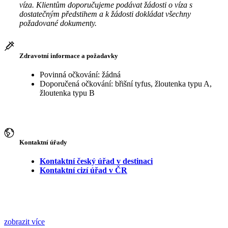
víza. Klientům doporučujeme podávat žádosti o víza s
dostatečným předstihem a k žádosti dokládat všechny
požadované dokumenty.
Zdravotní informace a požadavky
Povinná očkování: žádná
Doporučená očkování: břišní tyfus, žloutenka typu A,
žloutenka typu B
Kontaktní úřady
Kontaktní český úřad v destinaci
Kontaktní cizí úřad v ČR
zobrazit více