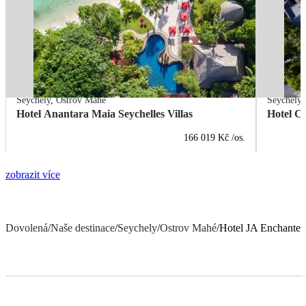
Seychely
,
Ostrov Mahé
Seychely
Hotel Anantara Maia Seychelles Villas
Hotel C
166 019 Kč
/os.
zobrazit více
Dovolená
/
Naše destinace
/
Seychely
/
Ostrov Mahé
/
Hotel JA Enchanted