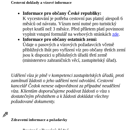
Cestovní doklady a vízové informace
Informace pro občany České republiky:
K vycestování je potřeba cestovní pas platný alespoň 6
měsíců od návratu. Vízum není nutné pro turistický
pobyt kratší než 3 měsíce. Před příletem platí povinnost
vyplnit vstupní formulář na webových stránkách
zde
.
Informace pro občany ostatních zemí:
Údaje o pasových a vízových požadavcích včetně
přibližných lhůt pro vyřízení víz pro občany třetích zemí
jsou k dispozici u příslušných úřadů třetí země
(ministerstvo zahraničních věcí, zastupitelský úřad).
Udělení víza je plně v kompetenci zastupitelských úřadů, proti
zamítnutí žádosti o jeho udělení není odvolání. Cestovní
kancelář Čedok nenese odpovědnost za případné neudělení
víza. Klientům doporučujeme podávat žádosti o víza s
dostatečným předstihem a k žádosti dokládat všechny
požadované dokumenty.
Zdravotní informace a požadavky