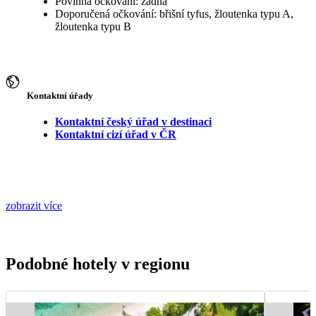
Povinná očkování: žádná
Doporučená očkování: břišní tyfus, žloutenka typu A,
žloutenka typu B
Kontaktní úřady
Kontaktní český úřad v destinaci
Kontaktní cizí úřad v ČR
zobrazit více
Podobné hotely v regionu