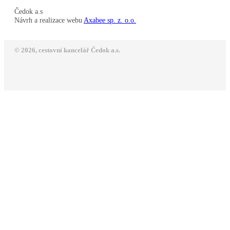
Čedok a.s
Návrh a realizace webu
Axabee sp. z. o.o.
© 2026, cestovní kancelář Čedok a.s.