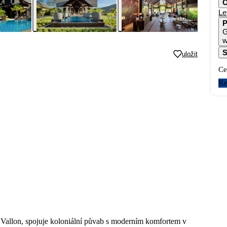
O
Le
P
G
w
S
uložit
Ce
Re
 Vallon, spojuje koloniální půvab s moderním komfortem v