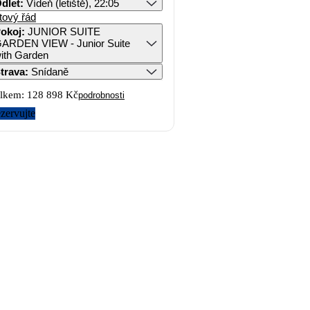
dlet
:
Vídeň (letiště), 22:05
tový řád
okoj
:
JUNIOR SUITE
ARDEN VIEW - Junior Suite
ith Garden
trava
:
Snídaně
lkem:
128 898 Kč
podrobnosti
zervujte