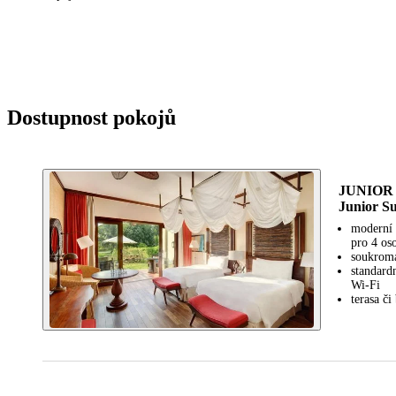
Dostupnost pokojů
JUNIOR
Junior Su
moderní 
pro 4 os
soukromá
standard
Wi-Fi
terasa č