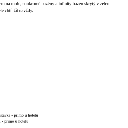
em na moře, soukromé bazény a infinity bazén skrytý v zeleni
e chtít žít navždy.
stávka - přímo u hotelu
i - přímo u hotelu