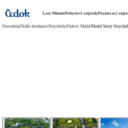
Last Minute
Pobytové zájezdy
Poznávací záje
více fotografií (26)
Dovolená
/
Naše destinace
/
Seychely
/
Ostrov Mahé
/
Hotel Story Seychel