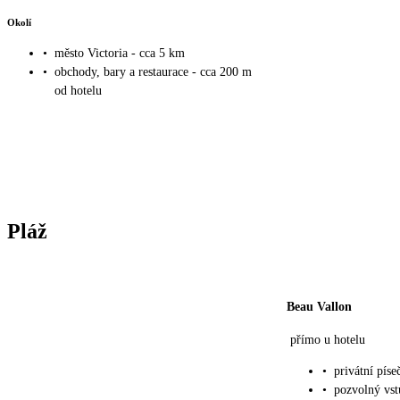
Okolí
•
město Victoria - cca 5 km
•
obchody, bary a restaurace - cca 200 m
od hotelu
Pláž
Beau Vallon
přímo u hotelu
•
privátní píse
•
pozvolný vst