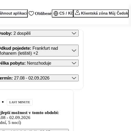
áhnout aplikaci
Oblíbené
CS / Kč
Klientská zóna Můj Čedok
Osoby
:
2 dospělí
dkud pojedete
:
Frankfurt nad
ohanem (letiště)
+2
élka pobytu
:
Nerozhoduje
ermín
:
27.08 - 02.09.2026
LAST MINUTE
jlepší možnost v tomto období:
.08
-
02.09.2026
 dní, 5 nocí)