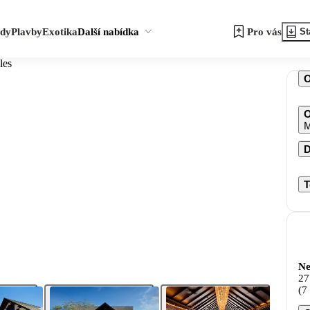
zdy
Plavby
Exotika
Další nabídka
Pro vás
St
les
O
M
D
T
Ne
27
(7