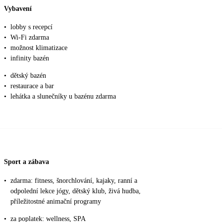
Vybavení
•
lobby s recepcí
•
Wi-Fi zdarma
•
možnost klimatizace
•
infinity bazén
•
dětský bazén
•
restaurace a bar
•
lehátka a slunečníky u bazénu zdarma
Sport a zábava
•
zdarma: fitness, šnorchlování, kajaky, ranní a
odpolední lekce jógy, dětský klub, živá hudba,
příležitostné animační programy
•
za poplatek: wellness, SPA