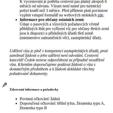
K vycestování je potřeba cestovní pas platný alespoň 6
měsíců od návratu. Vízum není nutné pro turistický
pobyt kratší než 3 měsíce. Před příletem platí povinnost
vyplnit vstupní formulář na webových stránkách
zde
.
Informace pro občany ostatních zemí:
Údaje o pasových a vízových požadavcích včetně
přibližných lhůt pro vyřízení víz pro občany třetích zemí
jsou k dispozici u příslušných úřadů třetí země
(ministerstvo zahraničních věcí, zastupitelský úřad).
Udělení víza je plně v kompetenci zastupitelských úřadů, proti
zamítnutí žádosti o jeho udělení není odvolání. Cestovní
kancelář Čedok nenese odpovědnost za případné neudělení
víza. Klientům doporučujeme podávat žádosti o víza s
dostatečným předstihem a k žádosti dokládat všechny
požadované dokumenty.
Zdravotní informace a požadavky
Povinná očkování: žádná
Doporučená očkování: břišní tyfus, žloutenka typu A,
žloutenka typu B