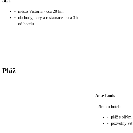
Okolí
•
město Victoria - cca 20 km
•
obchody, bary a restaurace - cca 3 km
od hotelu
Pláž
Anse Louis
přímo u hotelu
•
pláž s bílý
•
pozvolný vst