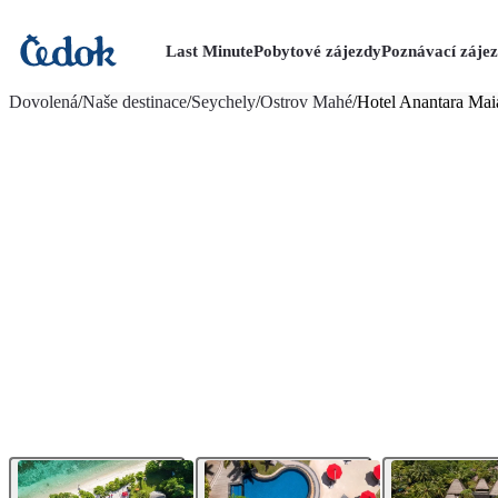
Last Minute
Pobytové zájezdy
Poznávací záje
více fotografií (25)
Dovolená
/
Naše destinace
/
Seychely
/
Ostrov Mahé
/
Hotel Anantara Maia