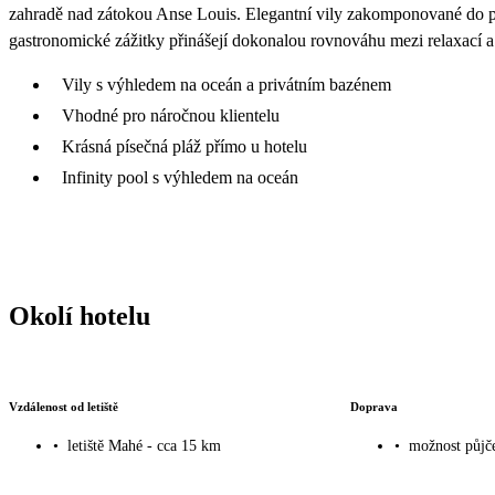
zahradě nad zátokou Anse Louis. Elegantní vily zakomponované do pří
gastronomické zážitky přinášejí dokonalou rovnováhu mezi relaxací
Vily s výhledem na oceán a privátním bazénem
Vhodné pro náročnou klientelu
Krásná písečná pláž přímo u hotelu
Infinity pool s výhledem na oceán
Okolí hotelu
Vzdálenost od letiště
Doprava
•
letiště Mahé - cca 15 km
•
možnost půjče