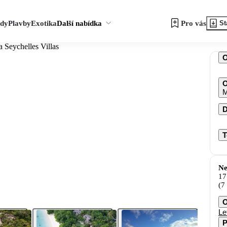
zdy
Plavby
Exotika
Další nabídka
Pro vás
St
 Seychelles Villas
O
M
D
T
Ne
17
(7
O
Le
P