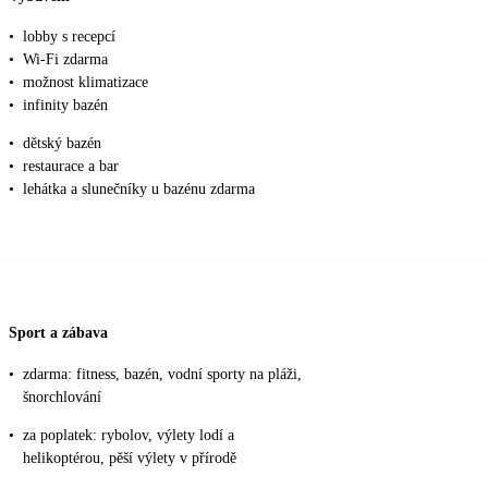
•
lobby s recepcí
•
Wi-Fi zdarma
•
možnost klimatizace
•
infinity bazén
•
dětský bazén
•
restaurace a bar
•
lehátka a slunečníky u bazénu zdarma
Sport a zábava
•
zdarma: fitness, bazén, vodní sporty na pláži,
šnorchlování
•
za poplatek: rybolov, výlety lodí a
helikoptérou, pěší výlety v přírodě