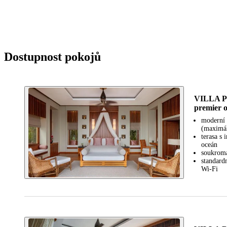
Dostupnost pokojů
VILLA 
premier o
moderní 
(maximál
terasa s
oceán
soukromá
standard
Wi-Fi