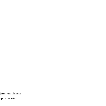
m jemným pískem
up do oceánu