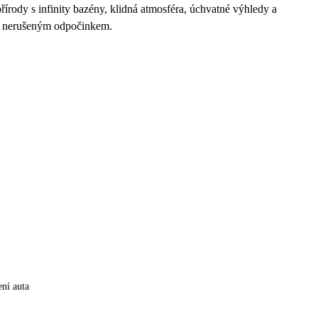
rody s infinity bazény, klidná atmosféra, úchvatné výhledy a
 a nerušeným odpočinkem.
ní auta