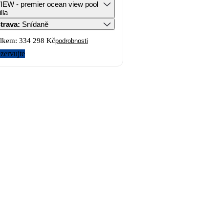
IEW - premier ocean view pool
illa
trava
:
Snídaně
lkem:
334 298 Kč
podrobnosti
zervujte