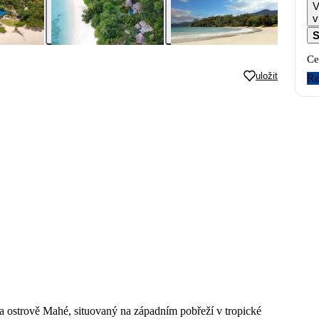
V
v
S
Ce
uložit
Re
na ostrově Mahé, situovaný na západním pobřeží v tropické