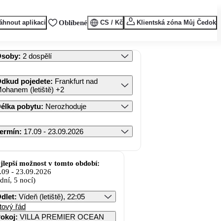
áhnout aplikaci
Oblíbené
CS / Kč
Klientská zóna Můj Čedok
Osoby
:
2 dospělí
dkud pojedete
:
Frankfurt nad
ohanem (letiště)
+2
élka pobytu
:
Nerozhoduje
ermín
:
17.09 - 23.09.2026
jlepší možnost v tomto období:
.09
-
23.09.2026
 dní, 5 nocí)
dlet
:
Vídeň (letiště), 22:05
tový řád
okoj
:
VILLA PREMIER OCEAN