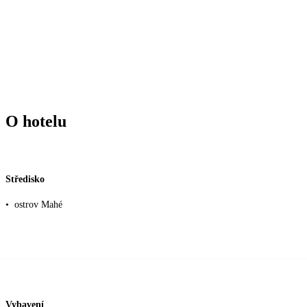
O hotelu
Středisko
•
ostrov Mahé
Vybavení