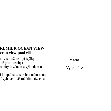
PREMIER OCEAN VIEW -
cean view pool villa
vily s možností přistýlky
v ceně
ně pro 4 osoby)
 infinity bazénem a výhledem na
Vybrané
 koupelna se sprchou nebo vanou
ní vybavení včetně klimatizace a