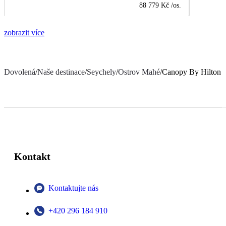
88 779 Kč
/os.
zobrazit více
Dovolená
/
Naše destinace
/
Seychely
/
Ostrov Mahé
/
Canopy By Hilton S
Kontakt
Kontaktujte nás
+420 296 184 910