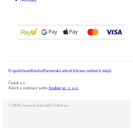
O společnosti
Kariéra
Partnerská sekce
Ochrana osobních údajů
Čedok a.s
Návrh a realizace webu
Axabee sp. z. o.o.
© 2026, cestovní kancelář Čedok a.s.