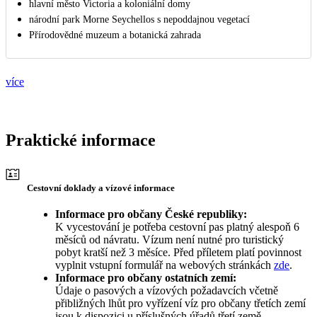
hlavní město Victoria a koloniální domy
národní park Morne Seychellos s nepoddajnou vegetací
Přírodovědné muzeum a botanická zahrada
více
Praktické informace
Cestovní doklady a vízové informace
Informace pro občany České republiky:
K vycestování je potřeba cestovní pas platný alespoň 6
měsíců od návratu. Vízum není nutné pro turistický
pobyt kratší než 3 měsíce. Před příletem platí povinnost
vyplnit vstupní formulář na webových stránkách
zde
.
Informace pro občany ostatních zemí:
Údaje o pasových a vízových požadavcích včetně
přibližných lhůt pro vyřízení víz pro občany třetích zemí
jsou k dispozici u příslušných úřadů třetí země