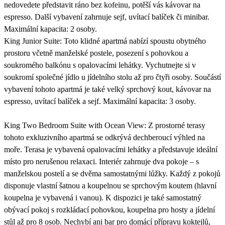
nedovedete představit ráno bez kofeinu, potěší vás kávovar na
espresso. Další vybavení zahrnuje sejf, uvítací balíček či minibar.
Maximální kapacita: 2 osoby.
King Junior Suite: Toto klidné apartmá nabízí spoustu obytného
prostoru včetně manželské postele, posezení s pohovkou a
soukromého balkónu s opalovacími lehátky. Vychutnejte si v
soukromí společné jídlo u jídelního stolu až pro čtyři osoby. Součástí
vybavení tohoto apartmá je také velký sprchový kout, kávovar na
espresso, uvítací balíček a sejf. Maximální kapacita: 3 osoby.
King Two Bedroom Suite with Ocean View: Z prostorné terasy
tohoto exkluzivního apartmá se odkrývá dechberoucí výhled na
moře. Terasa je vybavená opalovacími lehátky a představuje ideální
místo pro nerušenou relaxaci. Interiér zahrnuje dva pokoje – s
manželskou postelí a se dvěma samostatnými lůžky. Každý z pokojů
disponuje vlastní šatnou a koupelnou se sprchovým koutem (hlavní
koupelna je vybavená i vanou). K dispozici je také samostatný
obývací pokoj s rozkládací pohovkou, koupelna pro hosty a jídelní
stůl až pro 8 osob. Nechybí ani bar pro domácí přípravu koktejlů,