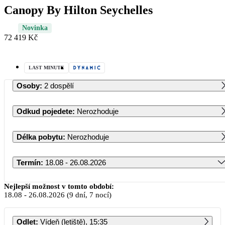
Canopy By Hilton Seychelles
Novinka
72 419 Kč
LAST MINUTE
Osoby
:
2 dospělí
Odkud pojedete
:
Nerozhoduje
Délka pobytu
:
Nerozhoduje
Termín
:
18.08 - 26.08.2026
Srpen 2026
Nejlepší možnost v tomto období:
18.08
-
26.08.2026
(9 dní, 7 nocí)
PO
ÚT
ST
ČT
PÁ
SO
NE
Odlet
:
Vídeň (letiště), 15:35