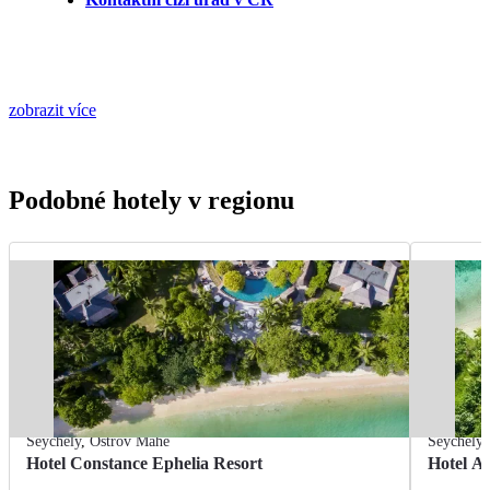
zobrazit více
Podobné hotely v regionu
Seychely
,
Ostrov Mahé
Seychely
Hotel Constance Ephelia Resort
Hotel An