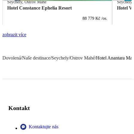
Seychely
,
Ostrov Mahé
Seychely
Hotel Constance Ephelia Resort
Hotel Va
88 779 Kč
/os.
zobrazit více
Dovolená
/
Naše destinace
/
Seychely
/
Ostrov Mahé
/
Hotel Anantara Maia
Kontakt
Kontaktujte nás