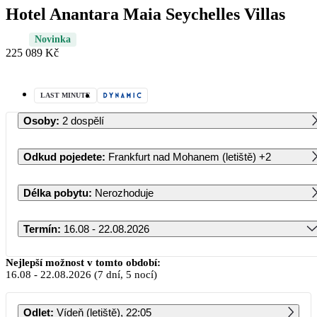
Hotel Anantara Maia Seychelles Villas
Novinka
225 089 Kč
LAST MINUTE
Osoby
:
2 dospělí
Odkud pojedete
:
Frankfurt nad Mohanem (letiště)
+2
Délka pobytu
:
Nerozhoduje
Termín
:
16.08 - 22.08.2026
Srpen 2026
Nejlepší možnost v tomto období:
16.08
-
22.08.2026
(7 dní, 5 nocí)
PO
ÚT
ST
ČT
PÁ
SO
NE
Odlet
:
Vídeň (letiště), 22:05