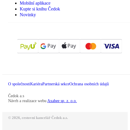
Mobilní aplikace
Kupte si knihu Čedok
Novinky
O společnosti
Kariéra
Partnerská sekce
Ochrana osobních údajů
Čedok a.s
Návrh a realizace webu
Axabee sp. z. o.o.
© 2026, cestovní kancelář Čedok a.s.