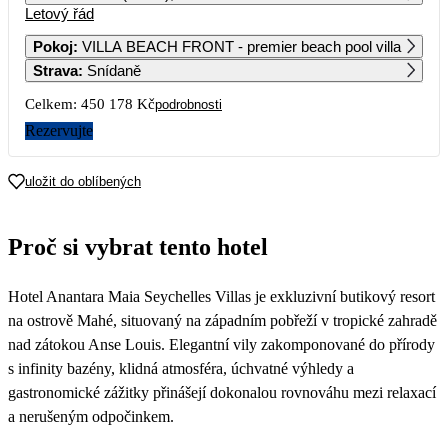
Letový řád
1
2
Pokoj
:
VILLA BEACH FRONT - premier beach pool villa
Strava
:
Snídaně
3
4
5
6
7
8
9
Celkem:
450 178 Kč
podrobnosti
10
11
12
13
14
15
16
Rezervujte
292 159
225 089
17
18
19
20
21
22
23
uložit do oblíbených
248 999
209 899
265 879
258 509
258 839
206 959
24
25
26
27
28
29
30
Proč si vybrat tento hotel
236 319
202 399
248 159
324 499
322 669
241 029
31
Hotel Anantara Maia Seychelles Villas je exkluzivní butikový resort
221 959
na ostrově Mahé, situovaný na západním pobřeží v tropické zahradě
nad zátokou Anse Louis. Elegantní vily zakomponované do přírody
s infinity bazény, klidná atmosféra, úchvatné výhledy a
gastronomické zážitky přinášejí dokonalou rovnováhu mezi relaxací
a nerušeným odpočinkem.