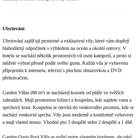
Ubytování
Ubytování zajišťují prostorné a exkluzivní vily, které vám dopřejí
blahodárný odpočinek s výhledem na oceán a okolní ostrovy. V
hotelu se nachází několik prostorných vil osmi kategorií, a proto si
můžete vybrat přesně podle svého gusta. Každá vila je vybavena
připojením k internetu, televizí s plochou obrazovkou a DVD
přehrávačem.
Garden Villas (88 m²) se nacházejí kousek od pláže ve svěžích
zahradách. Mají prostornou ložnici a koupelnu, kde najdete vanu a
sprchový kout. Koupelna se otevírá do venkovního prostoru, kde se
nachází venkovní sprcha. Vily jsou moderně a komfortně vybaveny
a mají vlastní terasu. Vhodné pro 3 dospělé nebo 2 dospělé a 1 dítě.
Garden Oasis Pool Villa se pyšní nejen vlastním bazénem, ale také