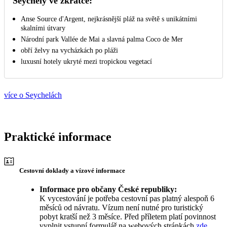
Seychely ve zkratce:
Anse Source d'Argent, nejkrásnější pláž na světě s unikátními
skalními útvary
Národní park Vallée de Mai a slavná palma Coco de Mer
obří želvy na vycházkách po pláži
luxusní hotely ukryté mezi tropickou vegetací
více o Seychelách
Praktické informace
Cestovní doklady a vízové informace
Informace pro občany České republiky:
K vycestování je potřeba cestovní pas platný alespoň 6
měsíců od návratu. Vízum není nutné pro turistický
pobyt kratší než 3 měsíce. Před příletem platí povinnost
vyplnit vstupní formulář na webových stránkách
zde
.