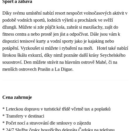
Sport a zábava
Díky svému umístění nabízí resort nespočet volnočasových aktivit v
podobě vodních sportů, lodních výletů a procházek ve svěží
džungli. Můžete si zde půjčit kola, zahrát si maxišachy, zajít do
fitness centra a nebo prostě jen jíst a odpočívat. Dále jsou vám k
dispozici tenisové kurty a vodní sporty jako je kajaking nebo
potápění. Vyzkoušet si můžete i rybaření na moři. Hotel také nabízí
širokou škálu exkurzí, díky nimž poznáte další krásy Seychelského
souostroví. Den můžete strávit na hlavním ostrově Mahé, či na
menších ostrovech Praslin a La Digue.
Cena zahrnuje
* Leteckou dopravu v turistické třídě včetně tax a poplatků
* Transfery v destinaci
* Počet nocí a stravování dle smlouvy o zájezdu
* 24/7 Služby česky hovořícího delegáta Čedoku na telefonu