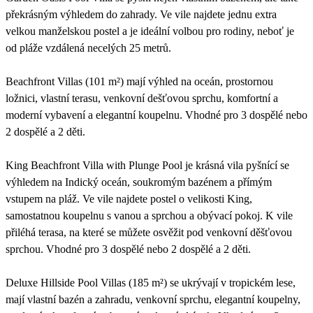
překrásným výhledem do zahrady. Ve vile najdete jednu extra
velkou manželskou postel a je ideální volbou pro rodiny, neboť je
od pláže vzdálená necelých 25 metrů.
Beachfront Villas (101 m²) mají výhled na oceán, prostornou
ložnici, vlastní terasu, venkovní dešťovou sprchu, komfortní a
moderní vybavení a elegantní koupelnu. Vhodné pro 3 dospělé nebo
2 dospělé a 2 děti.
King Beachfront Villa with Plunge Pool je krásná vila pyšnící se
výhledem na Indický oceán, soukromým bazénem a přímým
vstupem na pláž. Ve vile najdete postel o velikosti King,
samostatnou koupelnu s vanou a sprchou a obývací pokoj. K vile
přiléhá terasa, na které se můžete osvěžit pod venkovní děšťovou
sprchou. Vhodné pro 3 dospělé nebo 2 dospělé a 2 děti.
Deluxe Hillside Pool Villas (185 m²) se ukrývají v tropickém lese,
mají vlastní bazén a zahradu, venkovní sprchu, elegantní koupelny,