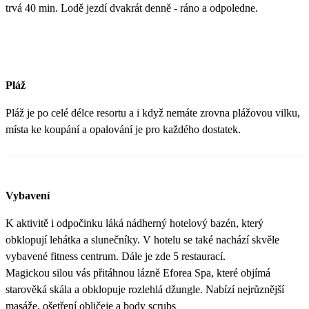
trvá 40 min. Lodě jezdí dvakrát denně - ráno a odpoledne.
Pláž
Pláž je po celé délce resortu a i když nemáte zrovna plážovou vilku,
místa ke koupání a opalování je pro každého dostatek.
Vybavení
K aktivitě i odpočinku láká nádherný hotelový bazén, který
obklopují lehátka a slunečníky. V hotelu se také nachází skvěle
vybavené fitness centrum. Dále je zde 5 restaurací.
Magickou silou vás přitáhnou lázně Eforea Spa, které objímá
starověká skála a obklopuje rozlehlá džungle. Nabízí nejrůznější
masáže, ošetření obličeje a body scrubs