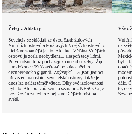
Želvy z Aldabry
Vše z ž
Seychely se skládají ze dvou částí: žulových
Vnitřní 
Vnitřních ostrovů a korálových Vnějších ostrovů, z
na světě
nichž nejznámější je atol Aldabra. Většina Vnějších
původu. 
ostrovů je zcela neobydlená... alespoň tedy lidmi.
Mexickém
Právě odsud totiž pocházejí známé obří želvy. Žije
byl tak 
tam dokonce 99 % světové populace těchto
opačné p
dechberoucích gigantů! Zbývající 1 % jsou jedinci
moderní
převezeni na ostatní seychelské ostrovy, takže je
poloost
dnes lze nalézt téměř všude. Díky své izolovanosti
dále. Čá
byl atol Aldabra zařazen na seznam UNESCO a je
to, co v
považován za jedno z nejpanenštějších míst na
Seychel
světě.