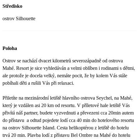
Středisko
ostrov Silhouette
Poloha
Ostrov se nachází dvacet kilometrů severozápadně od ostrova
Mahé. Resort je sice vyhledáván a velmi oblíben i rodinami s dětmi,
ale protože je docela velký, nemáte pocit, že by kolem Vás stále
pobíhali děti a rušili Vás při relaxaci.
Přiletíte na mezinárodní letiště hlavního ostrova Seychel, na Mahé,
který je vzdálen asi 20 km od resortu. V příletové hale letiště Vás
přivítá náš partner, budete vyzvednuti a převezeni cca 20min autem
do přístavu a odtud pojedete lodí cca 40 min do hotelového resortu
na ostrov Silhouette Island. Cesta helikoptérou z letiště do hotelu
trvá 20 min. Plavba lodí z přístavu Bel Ombre na Mahé do hotelu