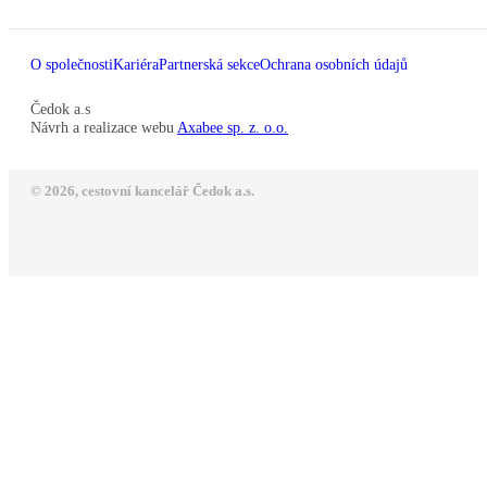
O společnosti
Kariéra
Partnerská sekce
Ochrana osobních údajů
Čedok a.s
Návrh a realizace webu
Axabee sp. z. o.o.
© 2026, cestovní kancelář Čedok a.s.