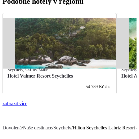
Podobné hotely v regionu
Seychely
,
Ostrov Mahé
Seychely
Hotel Valmer Resort Seychelles
Hotel An
54 789 Kč
/os.
zobrazit více
Dovolená
/
Naše destinace
/
Seychely
/
Hilton Seychelles Labriz Resort 