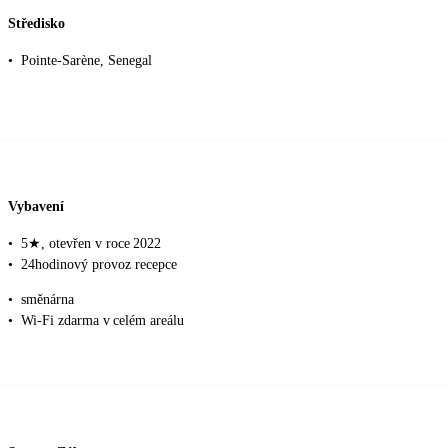
Středisko
•
Pointe‑Sarène, Senegal
Vybavení
•
5★, otevřen v roce 2022
•
24hodinový provoz recepce
•
směnárna
•
Wi‑Fi zdarma v celém areálu