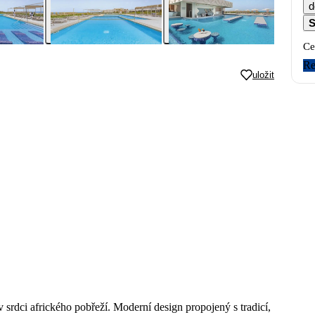
d
S
Ce
Re
uložit
v srdci afrického pobřeží. Moderní design propojený s tradicí,