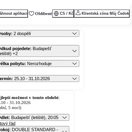
áhnout aplikaci
Oblíbené
CS / Kč
Klientská zóna Můj Čedok
Osoby
:
2 dospělí
dkud pojedete
:
Budapešť
letiště)
+2
élka pobytu
:
Nerozhoduje
ermín
:
25.10 - 31.10.2026
jlepší možnost v tomto období:
.10
-
31.10.2026
 dní, 5 nocí)
dlet
:
Budapešť (letiště), 20:05
tový řád
okoj
:
DOUBLE STANDARD -