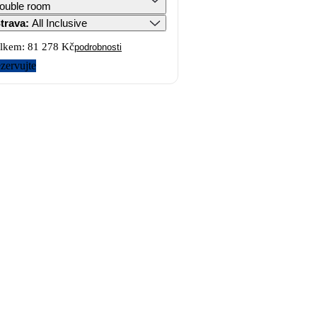
ouble room
trava
:
All Inclusive
lkem:
81 278 Kč
podrobnosti
zervujte