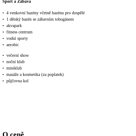
Sport a Zábava
•
4 venkovní bazény včetně bazénu pro dospělé
•
1 dětský bazén se zábavním tobogánem
•
akvapark
•
fitness centrum
•
vodní sporty
•
aerobic
•
večerní show
•
noční klub
•
miniklub
•
masáže a kosmetika (za poplatek)
•
půjčovna kol
O ceně