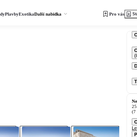
zdy
Plavby
Exotika
Další nabídka
Pro vás
St
O
(
D
T
Ne
25
(7
O
Le
P