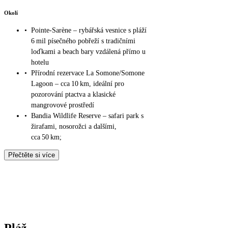
Okolí
•
Pointe-Sarène – rybářská vesnice s pláží
6 mil písečného pobřeží s tradičními
loďkami a beach bary vzdálená přímo u
hotelu
•
Přírodní rezervace La Somone/Somone
Lagoon – cca 10 km, ideální pro
pozorování ptactva a klasické
mangrovové prostředí
•
Bandia Wildlife Reserve – safari park s
žirafami, nosorožci a dalšími,
cca 50 km;
Přečtěte si více