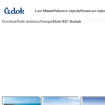
Last Minute
Pobytové zájezdy
Poznávací záje
více fotografií (18)
Dovolená
/
Naše destinace
/
Senegal
/
Hotel RIU Baobab