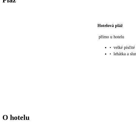
Pláž
Hotelová pláž
přímo u hotelu
•
velké písčit
•
lehátka a slu
O hotelu