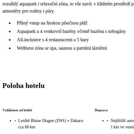
rozsáhlý aquapark i relaxační zóna, to vše navíc v klidném prostředí
atmosféry pro rodiny i páry.
Přímý vstup na širokou písečnou pláž
Aquapark a 4 venkovní bazény včetně bazénu s tobogány
All‑inclusive s 4 restauracemi a 5 bary
Wellness zóna se spa, saunou a parními lázněmi
Poloha hotelu
Vzdálenost od letiště
Doprava
•
Letiště Blaise Diagne (DSS) v Dakaru:
•
Nejbližší aut
cca 60 km
1 km ve vesni