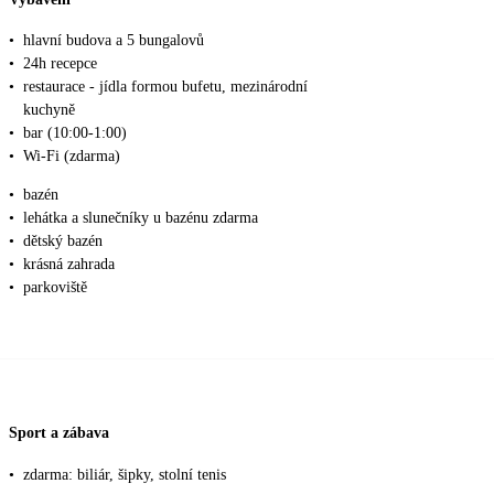
•
hlavní budova a 5 bungalovů
•
24h recepce
•
restaurace - jídla formou bufetu, mezinárodní
kuchyně
•
bar (10:00-1:00)
•
Wi-Fi (zdarma)
•
bazén
•
lehátka a slunečníky u bazénu zdarma
•
dětský bazén
•
krásná zahrada
•
parkoviště
Sport a zábava
•
zdarma: biliár, šipky, stolní tenis