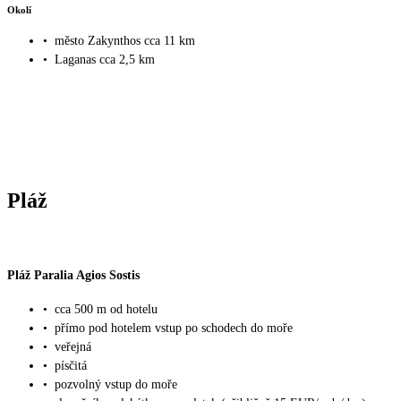
Okolí
•
město Zakynthos cca 11 km
•
Laganas cca 2,5 km
Pláž
Pláž Paralia Agios Sostis
•
cca 500 m od hotelu
•
přímo pod hotelem vstup po schodech do moře
•
veřejná
•
písčitá
•
pozvolný vstup do moře