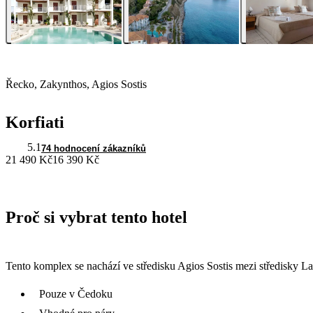
Řecko, Zakynthos, Agios Sostis
Korfiati
5.1
74 hodnocení zákazníků
21 490 Kč
16 390 Kč
Proč si vybrat tento hotel
Tento komplex se nachází ve středisku Agios Sostis mezi středisky La
Pouze v Čedoku