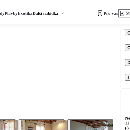
zdy
Plavby
Exotika
Další nabídka
Pro vás
St
O
D
T
Ne
11
(8