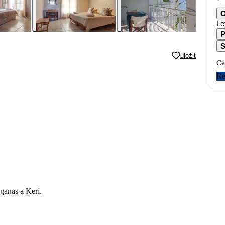
O
Le
P
S
uložit
Ce
Re
ganas a Keri.