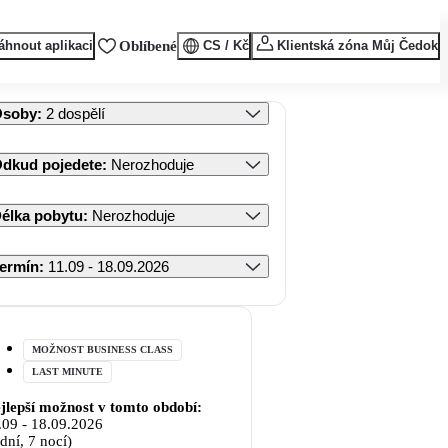
áhnout aplikaci
Oblíbené
CS / Kč
Klientská zóna Můj Čedok
Osoby
:
2 dospělí
dkud pojedete
:
Nerozhoduje
élka pobytu
:
Nerozhoduje
ermín
:
11.09 - 18.09.2026
MOŽNOST BUSINESS CLASS
LAST MINUTE
jlepší možnost v tomto období:
.09
-
18.09.2026
 dní, 7 nocí)