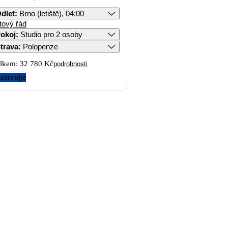
dlet
:
Brno (letiště), 04:00
tový řád
okoj
:
Studio pro 2 osoby
trava
:
Polopenze
lkem:
32 780 Kč
podrobnosti
zervujte