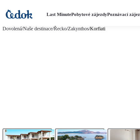
Last Minute
Pobytové zájezdy
Poznávací záje
více fotografií (18)
Dovolená
/
Naše destinace
/
Řecko
/
Zakynthos
/
Korfiati