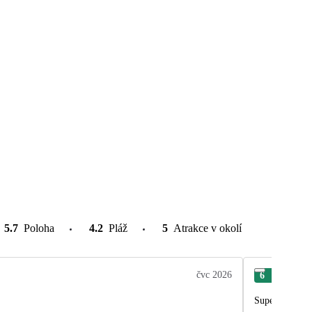
5.7
Poloha
4.2
Pláž
5
Atrakce v okolí
čvc 2026
6
Petr
Super