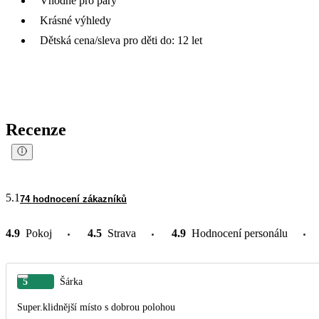
Vhodné pro páry
Krásné výhledy
Dětská cena/sleva pro děti do: 12 let
Recenze
5.1
74 hodnocení zákazníků
4.9
Pokoj
4.5
Strava
4.9
Hodnocení personálu
5
Šárka
Super.klidnější místo s dobrou polohou