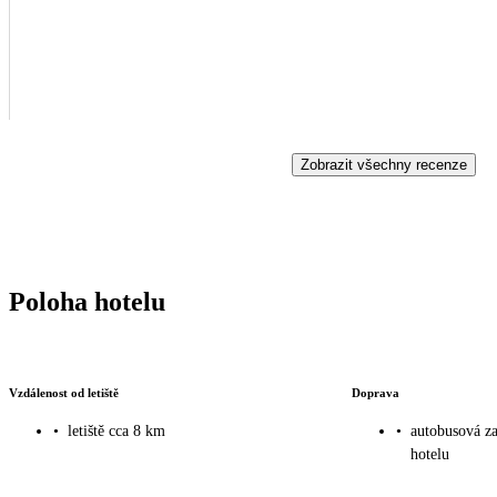
Zobrazit všechny recenze
Poloha hotelu
Vzdálenost od letiště
Doprava
•
letiště cca 8 km
•
autobusová za
hotelu