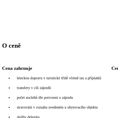
O ceně
Cena zahrnuje
Ce
leteckou dopravu v turistické třídě včetně tax a příplatků
transfery v cíli zájezdů
počet noclehů dle potvrzení o zájezdu
stravování v rozsahu uvedeném u ubytovacího objektu
služby delegáta