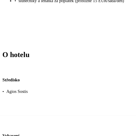
•
slunečníky a lehátka za poplatek (přibližně 15 EUR/sada/den)
O hotelu
Středisko
•
Agios Sostis
Vybavení