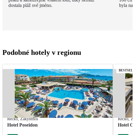
dostala pláž své jméno.
byla na 
Podobné hotely v regionu
BESTSEL
Řecko
,
Zakynthos
Řecko
,
Za
Hotel Poseidon
Hotel C