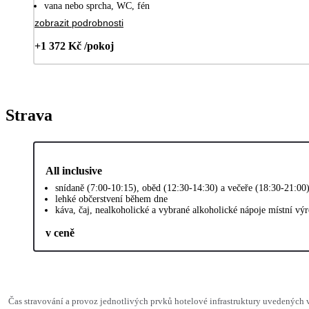
vana nebo sprcha, WC, fén
zobrazit podrobnosti
+1 372 Kč /pokoj
Strava
All inclusive
snídaně (7:00-10:15), oběd (12:30-14:30) a večeře (18:30-21:00
lehké občerstvení během dne
káva, čaj, nealkoholické a vybrané alkoholické nápoje místní vý
v ceně
Čas stravování a provoz jednotlivých prvků hotelové infrastruktury uvedenýc