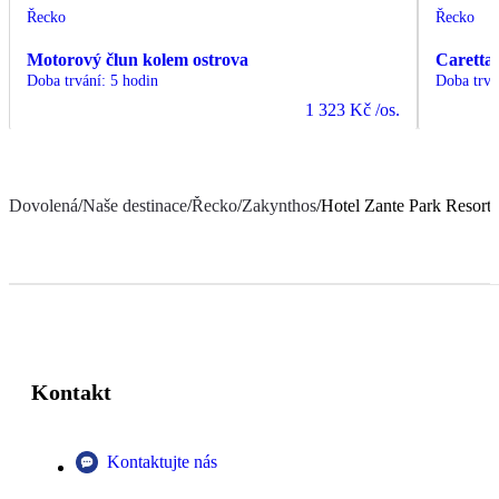
Řecko
Řecko
Motorový člun kolem ostrova
Caretta
Doba trvání
:
5 hodin
Doba trvá
1 323 Kč
/os.
Dovolená
/
Naše destinace
/
Řecko
/
Zakynthos
/
Hotel Zante Park Resort
Kontakt
Kontaktujte nás