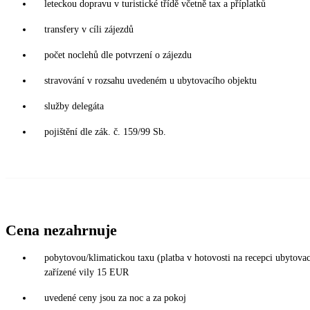
leteckou dopravu v turistické třídě včetně tax a příplatků
transfery v cíli zájezdů
počet noclehů dle potvrzení o zájezdu
stravování v rozsahu uvedeném u ubytovacího objektu
služby delegáta
pojištění dle zák. č. 159/99 Sb.
Cena nezahrnuje
pobytovou/klimatickou taxu (platba v hotovosti na recepci ubytov
zařízené vily 15 EUR
uvedené ceny jsou za noc a za pokoj