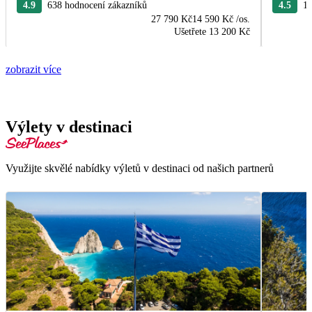
4.9
638 hodnocení zákazníků
4.5
16
27 790 Kč
14 590 Kč
/os.
Ušetřete
13 200 Kč
zobrazit více
Výlety v destinaci
Využijte skvělé nabídky výletů v destinaci od našich partnerů