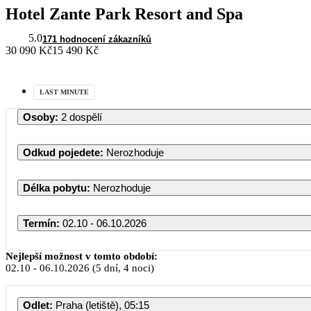
Hotel Zante Park Resort and Spa
5.0
171 hodnocení zákazníků
30 090 Kč
15 490 Kč
LAST MINUTE
Osoby
:
2 dospělí
Odkud pojedete
:
Nerozhoduje
Délka pobytu
:
Nerozhoduje
Termín
:
02.10 - 06.10.2026
Nejlepší možnost v tomto období:
02.10
-
06.10.2026
(5 dní, 4 noci)
Odlet
:
Praha (letiště), 05:15