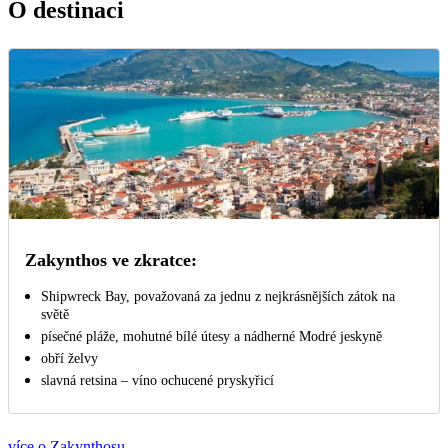
O destinaci
Zakynthos ve zkratce:
Shipwreck Bay, považovaná za jednu z nejkrásnějších zátok na
světě
písečné pláže, mohutné bílé útesy a nádherné Modré jeskyně
obří želvy
slavná retsina – víno ochucené pryskyřicí
více o Zakynthosu