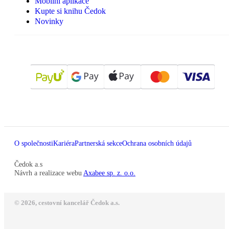
Mobilní aplikace
Kupte si knihu Čedok
Novinky
O společnosti
Kariéra
Partnerská sekce
Ochrana osobních údajů
Čedok a.s
Návrh a realizace webu
Axabee sp. z. o.o.
© 2026, cestovní kancelář Čedok a.s.