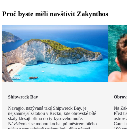
Proč byste měli navštívit Zakynthos
Shipwreck Bay
Obrovsk
Navagio, nazývaná také Shipwreck Bay, je
Na Zakyn
nejznámější zátokou v Řecku, kde obrovské bílé
Před tisí
skály klesají přímo do tyrkysového moře.
ostrov z
Návštěvníci se mohou kochat půlměsícem bílého
Caretta 
písku a samozřejmě vrakem lodi, díky němuž
100 cm a