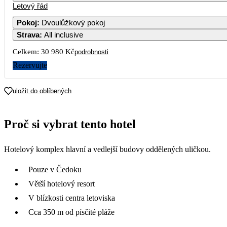
Letový řád
Pokoj
:
Dvoulůžkový pokoj
Strava
:
All inclusive
Celkem:
30 980 Kč
podrobnosti
Rezervujte
uložit do oblíbených
Proč si vybrat tento hotel
Hotelový komplex hlavní a vedlejší budovy oddělených uličkou.
Pouze v Čedoku
Větší hotelový resort
V blízkosti centra letoviska
Cca 350 m od písčité pláže