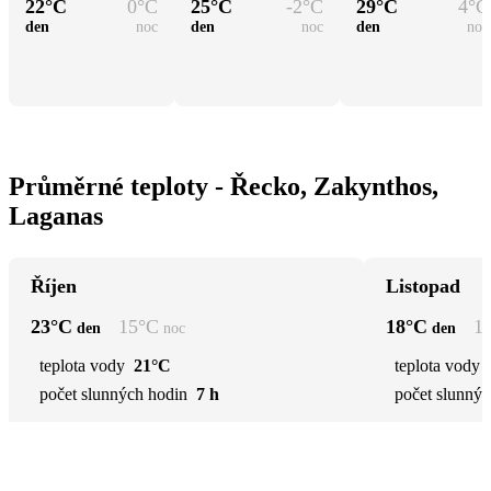
22
°C
0
°C
25
°C
-2
°C
29
°C
4
°C
den
noc
den
noc
den
noc
Průměrné teploty - Řecko, Zakynthos,
Laganas
Říjen
Listopad
23
°C
15
°C
18
°C
1
den
noc
den
teplota vody
21°C
teplota vody
počet slunných hodin
7 h
počet slunnýc