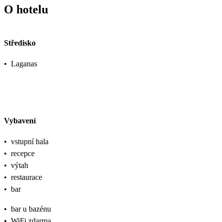
O hotelu
Středisko
•
Laganas
Vybavení
•
vstupní hala
•
recepce
•
výtah
•
restaurace
•
bar
•
bar u bazénu
•
WiFi zdarma