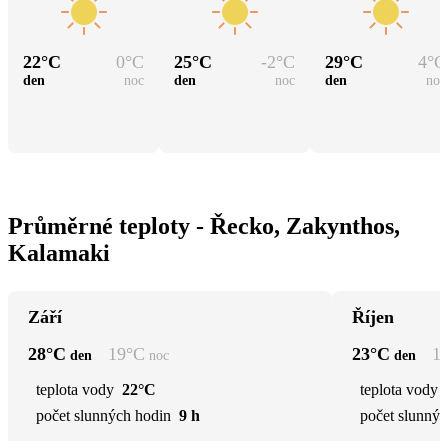
22
°C
0
°C
25
°C
-2
°C
29
°C
4
°C
den
noc
den
noc
den
noc
Průměrné teploty - Řecko, Zakynthos,
Kalamaki
Září
Říjen
28
°C
19
°C
23
°C
1
den
noc
den
teplota vody
22°C
teplota vody
počet slunných hodin
9 h
počet slunnýc