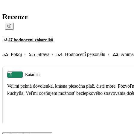
Recenze
5.6
47 hodnocení zákazníků
5.5
Pokoj
5.5
Strava
5.4
Hodnocení personálu
2.2
Anima
5
Katarína
Veľmi pekná dovolenka, krásna piesočná pláž, čisté more. Pozvoľný vs
kuchyňa. Veľmi oceňujem možnosť bezlepkového stravovania,dcéra