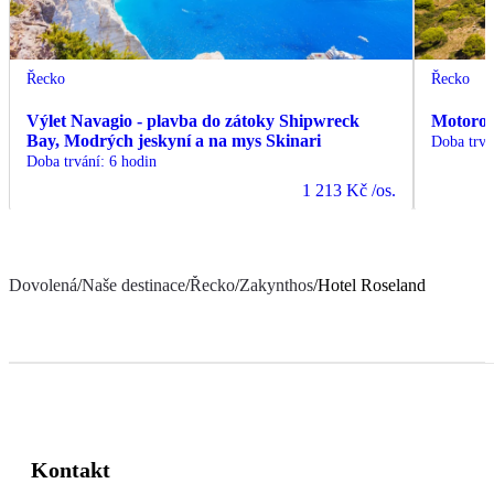
Řecko
Řecko
Výlet Navagio - plavba do zátoky Shipwreck
Motorov
Bay, Modrých jeskyní a na mys Skinari
Doba trvá
Doba trvání
:
6 hodin
1 213 Kč
/os.
Dovolená
/
Naše destinace
/
Řecko
/
Zakynthos
/
Hotel Roseland
Kontakt