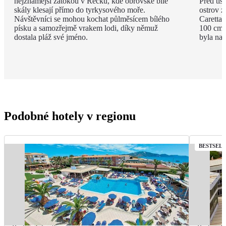
nejznámější zátokou v Řecku, kde obrovské bílé
Před tisí
skály klesají přímo do tyrkysového moře.
ostrov z
Návštěvníci se mohou kochat půlměsícem bílého
Caretta 
písku a samozřejmě vrakem lodi, díky němuž
100 cm a
dostala pláž své jméno.
byla na 
Podobné hotely v regionu
BESTSEL