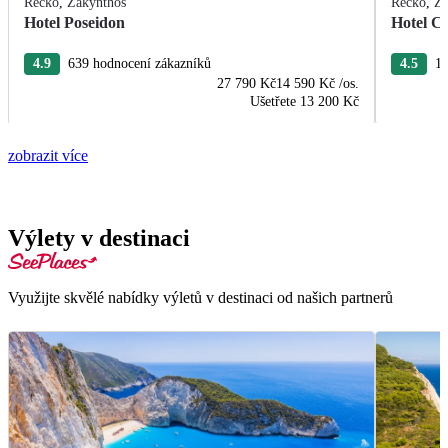
Řecko
,
Zakynthos
Řecko
,
Za
Hotel Poseidon
Hotel C
4.9
639 hodnocení zákazníků
4.5
16
27 790 Kč
14 590 Kč
/os.
Ušetřete
13 200 Kč
zobrazit více
Výlety v destinaci
Využijte skvělé nabídky výletů v destinaci od našich partnerů