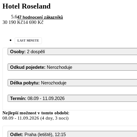
Hotel Roseland
5.6
47 hodnocení zákazníků
30 190 Kč
14 690 Kč
LAST MINUTE
Osoby
:
2 dospělí
Odkud pojedete
:
Nerozhoduje
Délka pobytu
:
Nerozhoduje
Termín
:
08.09 - 11.09.2026
Nejlepší možnost v tomto období:
08.09
-
11.09.2026
(4 dny, 3 noci)
Odlet
:
Praha (letiště), 12:15