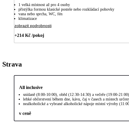
1 velká místnost až pro 4 osoby
přistýlka formou klasické postele nebo rozkládací pohovky
vana nebo sprcha, WC, fén
klimatizace
zobrazit podrobnosti
+214 Kč /pokoj
Strava
All inclusive
snídaně (8:00-10:00), oběd (12:30-14:30) a večeře (19:00-21:00
lehké občerstvení během dne, kávu, čaj v časech a místech urče
nealkoholické a vybrané alkoholické nápoje místní výroby (11:0
v ceně