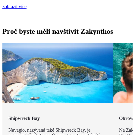
zobrazit více
Proč byste měli navštívit Zakynthos
Shipwreck Bay
Obrovsk
Navagio, nazývaná také Shipwreck Bay, je
Na Zakyn