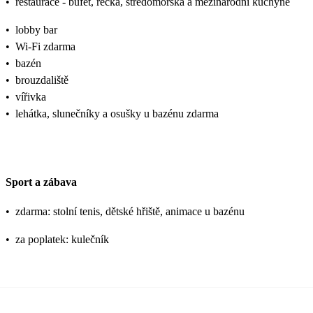
•
restaurace - bufet, řecká, středomořská a mezinárodní kuchyně
•
lobby bar
•
Wi-Fi zdarma
•
bazén
•
brouzdaliště
•
vířivka
•
lehátka, slunečníky a osušky u bazénu zdarma
Sport a zábava
•
zdarma: stolní tenis, dětské hřiště, animace u bazénu
•
za poplatek: kulečník