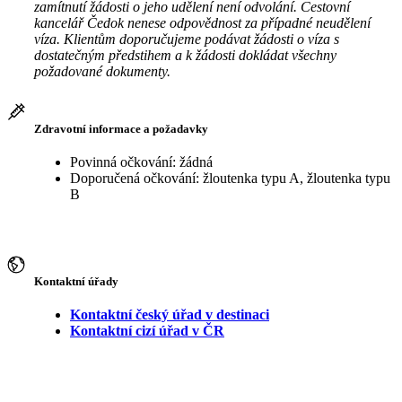
zamítnutí žádosti o jeho udělení není odvolání. Cestovní
kancelář Čedok nenese odpovědnost za případné neudělení
víza. Klientům doporučujeme podávat žádosti o víza s
dostatečným předstihem a k žádosti dokládat všechny
požadované dokumenty.
Zdravotní informace a požadavky
Povinná očkování: žádná
Doporučená očkování: žloutenka typu A, žloutenka typu
B
Kontaktní úřady
Kontaktní český úřad v destinaci
Kontaktní cizí úřad v ČR