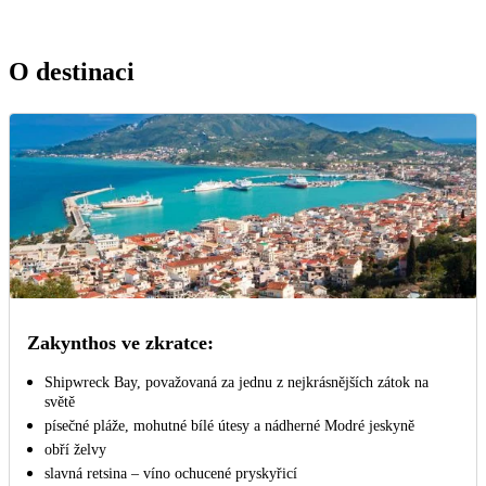
O destinaci
Zakynthos ve zkratce:
Shipwreck Bay, považovaná za jednu z nejkrásnějších zátok na
světě
písečné pláže, mohutné bílé útesy a nádherné Modré jeskyně
obří želvy
slavná retsina – víno ochucené pryskyřicí