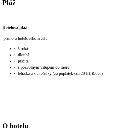
Pláž
Hotelová pláž
přímo u hotelového areálu
•
široká
•
dlouhá
•
písčitá
•
s pozvolným vstupem do moře
•
lehátka a slunečníky (za poplatek cca 20 EUR/den)
O hotelu