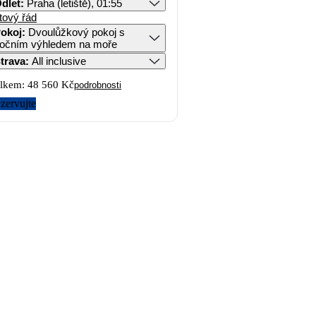
dlet
:
Praha (letiště), 01:55
tový řád
okoj
:
Dvoulůžkový pokoj s
očním výhledem na moře
trava
:
All inclusive
lkem:
48 560 Kč
podrobnosti
zervujte