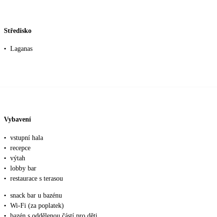
Středisko
•
Laganas
Vybavení
•
vstupní hala
•
recepce
•
výtah
•
lobby bar
•
restaurace s terasou
•
snack bar u bazénu
•
Wi-Fi (za poplatek)
•
bazén s oddělenou částí pro děti