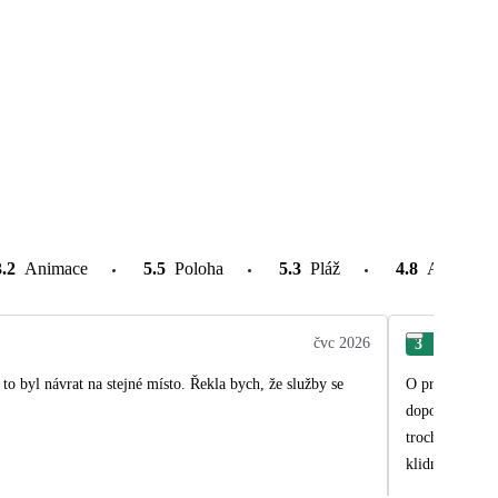
3.2
Animace
5.5
Poloha
5.3
Pláž
4.8
Atrakce v
čvc 2026
3
Eva
to byl návrat na stejné místo. Řekla bych, že služby se
O prázdninách 
doporučuji pro
trochu bylo pr
klidně hotel d