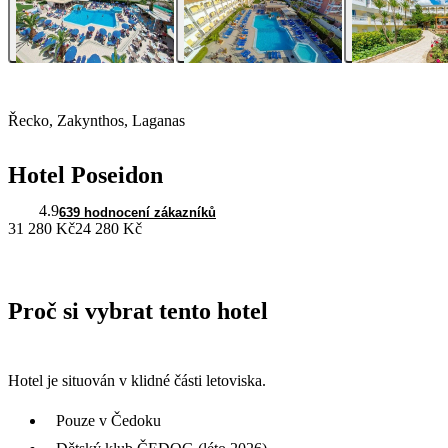
Řecko, Zakynthos, Laganas
Hotel Poseidon
4.9
639 hodnocení zákazníků
31 280 Kč
24 280 Kč
Proč si vybrat tento hotel
Hotel je situován v klidné části letoviska.
Pouze v Čedoku