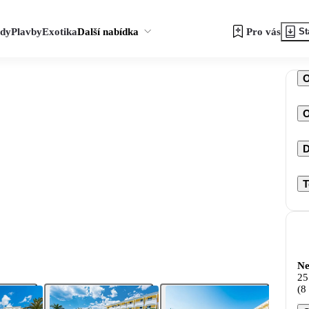
zdy
Plavby
Exotika
Další nabídka
Pro vás
St
O
D
T
Ne
25
(8