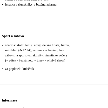
•
lehátka a slunečníky u bazénu zdarma
Sport a zábava
•
zdarma: stolní tenis, šipky, dětské hřiště, herna,
miniklub (4-12 let), animace u bazénu, hry,
zábavní a sportovní aktivity, tématické večery
(v pátek - řecká noc, v úterý - ohnivá show)
•
za poplatek: kulečník
Informace