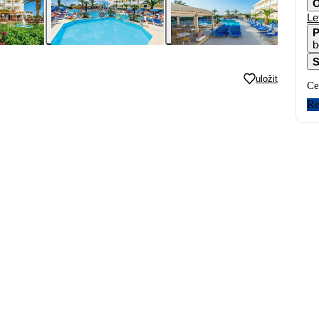
O
Le
P
b
S
uložit
Ce
Re