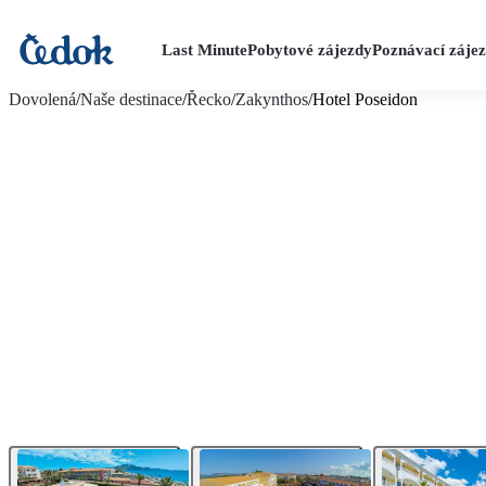
Last Minute
Pobytové zájezdy
Poznávací záje
více fotografií (17)
Dovolená
/
Naše destinace
/
Řecko
/
Zakynthos
/
Hotel Poseidon