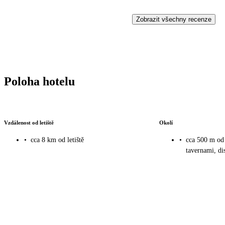
Zobrazit všechny recenze
Poloha hotelu
Vzdálenost od letiště
Okolí
•
cca 8 km od letiště
•
cca 500 m od 
tavernami, d