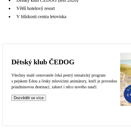
Dětský klub ČEDOG (léto 2026)
Větší hotelový resort
V blízkosti centra letoviska
Dětský klub ČEDOG
Všechny malé cestovatele čeká pestrý tematický program
s pejskem Edou a česky mluvícími animátory, kteří je provedou
prázdninovou destinací, zabaví i něco nového naučí.
Dozvědět se více