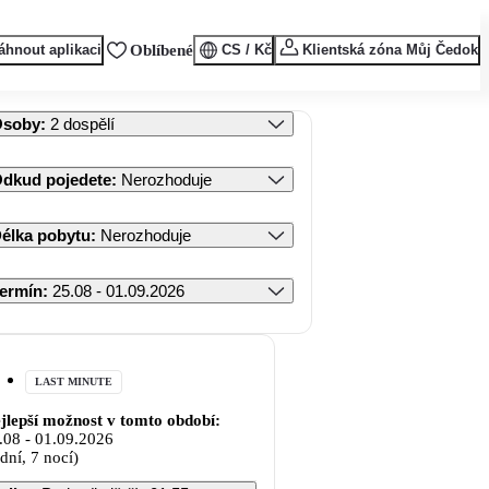
áhnout aplikaci
Oblíbené
CS / Kč
Klientská zóna Můj Čedok
Osoby
:
2 dospělí
dkud pojedete
:
Nerozhoduje
élka pobytu
:
Nerozhoduje
ermín
:
25.08 - 01.09.2026
LAST MINUTE
jlepší možnost v tomto období:
.08
-
01.09.2026
 dní, 7 nocí)