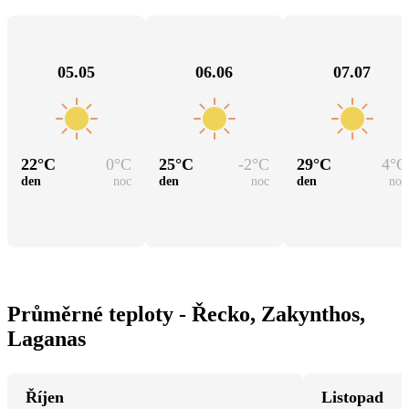
05.05
06.06
07.07
22
°C
0
°C
25
°C
-2
°C
29
°C
4
°C
den
noc
den
noc
den
noc
Průměrné teploty - Řecko, Zakynthos,
Laganas
Říjen
Listopad