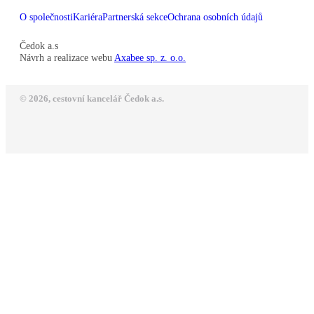
O společnosti
Kariéra
Partnerská sekce
Ochrana osobních údajů
Čedok a.s
Návrh a realizace webu
Axabee sp. z. o.o.
© 2026, cestovní kancelář Čedok a.s.