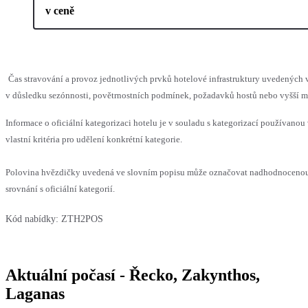
v ceně
Čas stravování a provoz jednotlivých prvků hotelové infrastruktury uvedený
v důsledku sezónnosti, povětrnostních podmínek, požadavků hostů nebo vyšší moc
Informace o oficiální kategorizaci hotelu je v souladu s kategorizací používanou
vlastní kritéria pro udělení konkrétní kategorie.
Polovina hvězdičky uvedená ve slovním popisu může označovat nadhodnoceno
srovnání s oficiální kategorií.
Kód nabídky:
ZTH2POS
Aktuální počasí - Řecko, Zakynthos,
Laganas