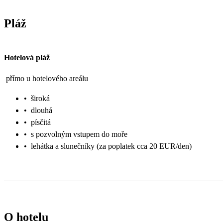
Pláž
Hotelová pláž
přímo u hotelového areálu
•
široká
•
dlouhá
•
písčitá
•
s pozvolným vstupem do moře
•
lehátka a slunečníky (za poplatek cca 20 EUR/den)
O hotelu