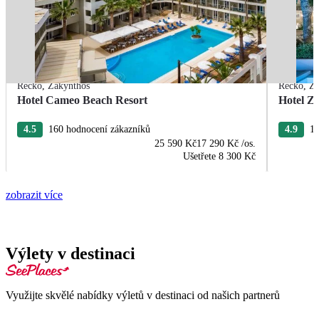
Řecko
,
Zakynthos
Řecko
,
Za
Hotel Cameo Beach Resort
Hotel Z
4.5
160 hodnocení zákazníků
4.9
17
25 590 Kč
17 290 Kč
/os.
Ušetřete
8 300 Kč
zobrazit více
Výlety v destinaci
Využijte skvělé nabídky výletů v destinaci od našich partnerů