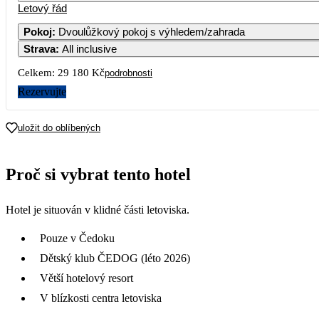
Letový řád
1
2
3
14 590
Pokoj
:
Dvoulůžkový pokoj s výhledem/zahrada
Strava
:
All inclusive
5
6
7
8
9
1
Celkem:
29 180 Kč
podrobnosti
12
13
14
15
16
1
Rezervujte
19
20
21
22
23
2
uložit do oblíbených
26
27
28
29
30
3
Proč si vybrat tento hotel
Hotel je situován v klidné části letoviska.
Pouze v Čedoku
Dětský klub ČEDOG (léto 2026)
Větší hotelový resort
V blízkosti centra letoviska