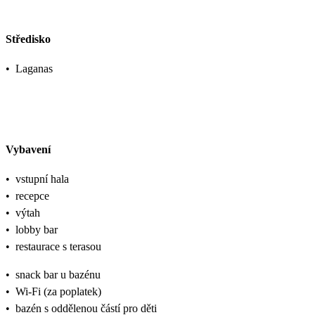
Středisko
•
Laganas
Vybavení
•
vstupní hala
•
recepce
•
výtah
•
lobby bar
•
restaurace s terasou
•
snack bar u bazénu
•
Wi-Fi (za poplatek)
•
bazén s oddělenou částí pro děti