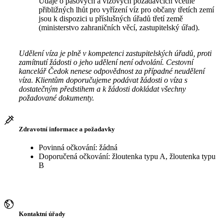
Údaje o pasových a vízových požadavcích včetně
přibližných lhůt pro vyřízení víz pro občany třetích zemí
jsou k dispozici u příslušných úřadů třetí země
(ministerstvo zahraničních věcí, zastupitelský úřad).
Udělení víza je plně v kompetenci zastupitelských úřadů, proti
zamítnutí žádosti o jeho udělení není odvolání. Cestovní
kancelář Čedok nenese odpovědnost za případné neudělení
víza. Klientům doporučujeme podávat žádosti o víza s
dostatečným předstihem a k žádosti dokládat všechny
požadované dokumenty.
Zdravotní informace a požadavky
Povinná očkování: žádná
Doporučená očkování: žloutenka typu A, žloutenka typu
B
Kontaktní úřady