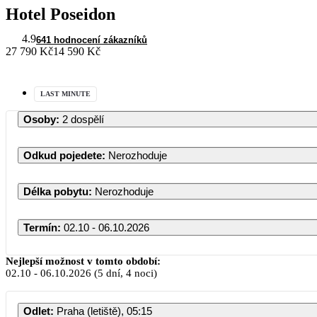
Hotel Poseidon
4.9
641 hodnocení zákazníků
27 790 Kč
14 590 Kč
LAST MINUTE
Osoby
:
2 dospělí
Odkud pojedete
:
Nerozhoduje
Délka pobytu
:
Nerozhoduje
Termín
:
02.10 - 06.10.2026
Říjen 2026
Nejlepší možnost v tomto období:
02.10
-
06.10.2026
(5 dní, 4 noci)
PO
ÚT
ST
ČT
PÁ
S
Odlet
:
Praha (letiště), 05:15