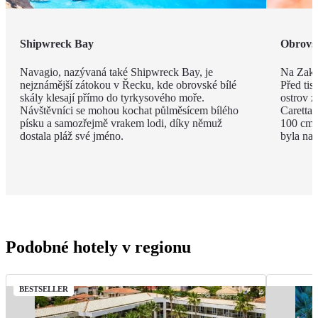
Shipwreck Bay
Obrovsk
Navagio, nazývaná také Shipwreck Bay, je
Na Zakyn
nejznámější zátokou v Řecku, kde obrovské bílé
Před tisí
skály klesají přímo do tyrkysového moře.
ostrov z
Návštěvníci se mohou kochat půlměsícem bílého
Caretta 
písku a samozřejmě vrakem lodi, díky němuž
100 cm a
dostala pláž své jméno.
byla na 
Podobné hotely v regionu
BESTSELLER