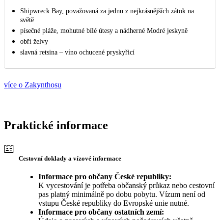
Shipwreck Bay, považovaná za jednu z nejkrásnějších zátok na
světě
písečné pláže, mohutné bílé útesy a nádherné Modré jeskyně
obří želvy
slavná retsina – víno ochucené pryskyřicí
více o Zakynthosu
Praktické informace
Cestovní doklady a vízové informace
Informace pro občany České republiky:
K vycestování je potřeba občanský průkaz nebo cestovní
pas platný minimálně po dobu pobytu. Vízum není od
vstupu České republiky do Evropské unie nutné.
Informace pro občany ostatních zemí: