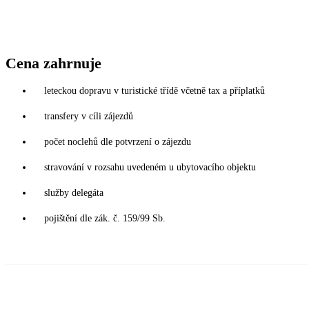
Cena zahrnuje
leteckou dopravu v turistické třídě včetně tax a příplatků
transfery v cíli zájezdů
počet noclehů dle potvrzení o zájezdu
stravování v rozsahu uvedeném u ubytovacího objektu
služby delegáta
pojištění dle zák. č. 159/99 Sb.