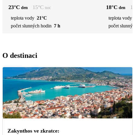
23
°C
15
°C
18
°C
1
den
noc
den
teplota vody
21°C
teplota vody
počet slunných hodin
7 h
počet slunnýc
O destinaci
Zakynthos ve zkratce: