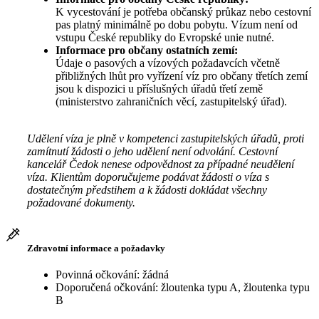
K vycestování je potřeba občanský průkaz nebo cestovní
pas platný minimálně po dobu pobytu. Vízum není od
vstupu České republiky do Evropské unie nutné.
Informace pro občany ostatních zemí:
Údaje o pasových a vízových požadavcích včetně
přibližných lhůt pro vyřízení víz pro občany třetích zemí
jsou k dispozici u příslušných úřadů třetí země
(ministerstvo zahraničních věcí, zastupitelský úřad).
Udělení víza je plně v kompetenci zastupitelských úřadů, proti
zamítnutí žádosti o jeho udělení není odvolání. Cestovní
kancelář Čedok nenese odpovědnost za případné neudělení
víza. Klientům doporučujeme podávat žádosti o víza s
dostatečným předstihem a k žádosti dokládat všechny
požadované dokumenty.
Zdravotní informace a požadavky
Povinná očkování: žádná
Doporučená očkování: žloutenka typu A, žloutenka typu
B