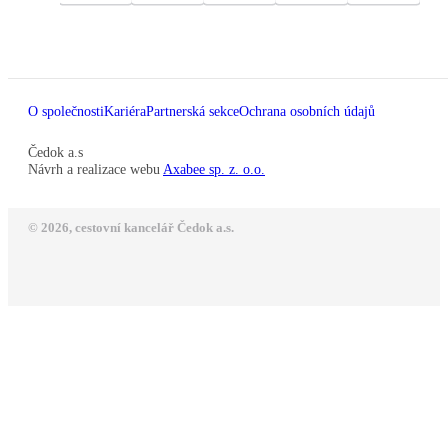
O společnosti
Kariéra
Partnerská sekce
Ochrana osobních údajů
Čedok a.s
Návrh a realizace webu
Axabee sp. z. o.o.
© 2026, cestovní kancelář Čedok a.s.