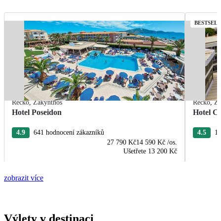
BESTSEL
Řecko
,
Zakynthos
Řecko
,
Za
Hotel Poseidon
Hotel C
4.9
641 hodnocení zákazníků
4.5
16
27 790 Kč
14 590 Kč
/os.
Ušetřete
13 200 Kč
zobrazit více
Výlety v destinaci