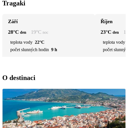
Tragaki
Září
Říjen
28
°C
19
°C
23
°C
1
den
noc
den
teplota vody
22°C
teplota vody
počet slunných hodin
9 h
počet slunnýc
O destinaci