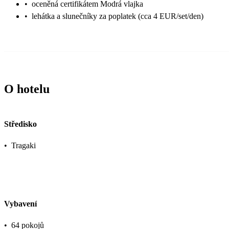
•
oceněná certifikátem Modrá vlajka
•
lehátka a slunečníky za poplatek (cca 4 EUR/set/den)
O hotelu
Středisko
•
Tragaki
Vybavení
•
64 pokojů