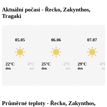
Aktuální počasí - Řecko, Zakynthos,
Tragaki
05.05
06.06
07.07
22
°C
0
°C
25
°C
-2
°C
29
°C
4
°C
den
noc
den
noc
den
noc
Průměrné teploty - Řecko, Zakynthos,