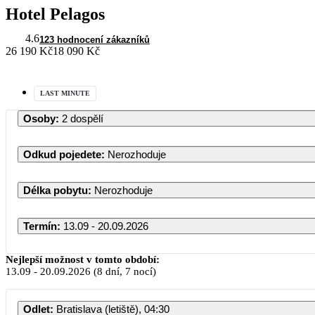
Hotel Pelagos
4.6
123 hodnocení zákazníků
26 190 Kč
18 090 Kč
LAST MINUTE
Osoby
:
2 dospělí
Odkud pojedete
:
Nerozhoduje
Délka pobytu
:
Nerozhoduje
Termín
:
13.09 - 20.09.2026
Nejlepší možnost v tomto období:
13.09
-
20.09.2026
(8 dní, 7 nocí)
Odlet
:
Bratislava (letiště), 04:30