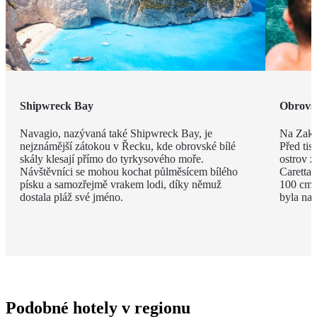
Shipwreck Bay
Obrovsk
Navagio, nazývaná také Shipwreck Bay, je
Na Zakyn
nejznámější zátokou v Řecku, kde obrovské bílé
Před tisí
skály klesají přímo do tyrkysového moře.
ostrov z
Návštěvníci se mohou kochat půlměsícem bílého
Caretta 
písku a samozřejmě vrakem lodi, díky němuž
100 cm a
dostala pláž své jméno.
byla na 
Podobné hotely v regionu