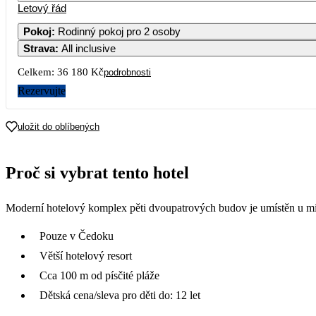
Letový řád
Pokoj
:
Rodinný pokoj pro 2 osoby
Strava
:
All inclusive
Celkem:
36 180 Kč
podrobnosti
Rezervujte
uložit do oblíbených
Proč si vybrat tento hotel
Moderní hotelový komplex pěti dvoupatrových budov je umístěn u mís
Pouze v Čedoku
Větší hotelový resort
Cca 100 m od písčité pláže
Dětská cena/sleva pro děti do: 12 let