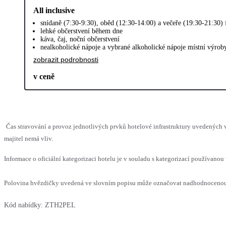
All inclusive
snídaně (7:30-9:30), oběd (12:30-14:00) a večeře (19:30-21:30)
lehké občerstvení během dne
káva, čaj, noční občerstvení
nealkoholické nápoje a vybrané alkoholické nápoje místní výrob
zobrazit podrobnosti
v ceně
Čas stravování a provoz jednotlivých prvků hotelové infrastruktury uvedenýc
majitel nemá vliv.
Informace o oficiální kategorizaci hotelu je v souladu s kategorizací používanou 
Polovina hvězdičky uvedená ve slovním popisu může označovat nadhodnocenou n
Kód nabídky:
ZTH2PEL