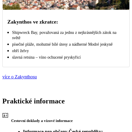
Zakynthos ve zkratce:
Shipwreck Bay, považovaná za jednu z nejkrásnějších zátok na
světě
písečné pláže, mohutné bílé útesy a nádherné Modré jeskyně
obří želvy
slavná retsina – víno ochucené pryskyřicí
více o Zakynthosu
Praktické informace
Cestovní doklady a vízové informace
Informace pro občany České republiky: