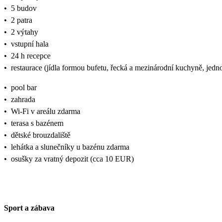
•
5 budov
•
2 patra
•
2 výtahy
•
vstupní hala
•
24 h recepce
•
restaurace (jídla formou bufetu, řecká a mezinárodní kuchyně, jed
•
pool bar
•
zahrada
•
Wi-Fi v areálu zdarma
•
terasa s bazénem
•
dětské brouzdaliště
•
lehátka a slunečníky u bazénu zdarma
•
osušky za vratný depozit (cca 10 EUR)
Sport a zábava