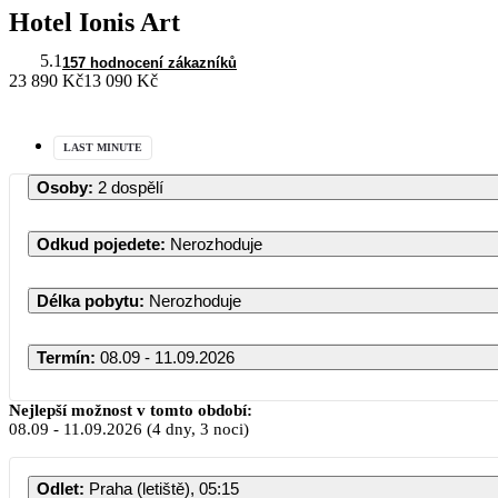
Hotel Ionis Art
5.1
157 hodnocení zákazníků
23 890 Kč
13 090 Kč
LAST MINUTE
Osoby
:
2 dospělí
Odkud pojedete
:
Nerozhoduje
Délka pobytu
:
Nerozhoduje
Termín
:
08.09 - 11.09.2026
Nejlepší možnost v tomto období:
08.09
-
11.09.2026
(4 dny, 3 noci)
Odlet
:
Praha (letiště), 05:15