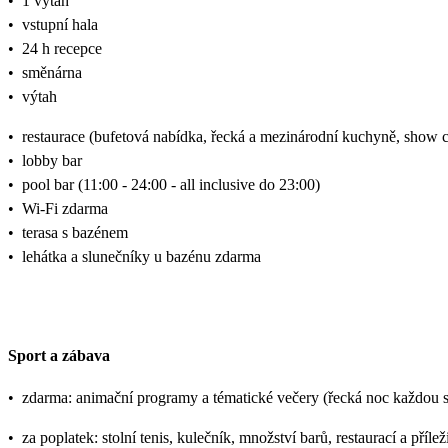
•
1 výtah
•
vstupní hala
•
24 h recepce
•
směnárna
•
výtah
•
restaurace (bufetová nabídka, řecká a mezinárodní kuchyně, show 
•
lobby bar
•
pool bar (11:00 - 24:00 - all inclusive do 23:00)
•
Wi-Fi zdarma
•
terasa s bazénem
•
lehátka a slunečníky u bazénu zdarma
Sport a zábava
•
zdarma: animační programy a tématické večery (řecká noc každou 
•
za poplatek: stolní tenis, kulečník, množství barů, restaurací a příle