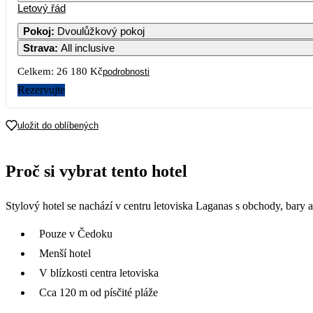
Letový řád
Pokoj
:
Dvoulůžkový pokoj
Strava
:
All inclusive
Celkem:
26 180 Kč
podrobnosti
Rezervujte
uložit do oblíbených
Proč si vybrat tento hotel
Stylový hotel se nachází v centru letoviska Laganas s obchody, bary a
Pouze v Čedoku
Menší hotel
V blízkosti centra letoviska
Cca 120 m od písčité pláže