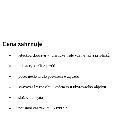
Cena zahrnuje
leteckou dopravu v turistické třídě včetně tax a příplatků
transfery v cíli zájezdů
počet noclehů dle potvrzení o zájezdu
stravování v rozsahu uvedeném u ubytovacího objektu
služby delegáta
pojištění dle zák. č. 159/99 Sb.