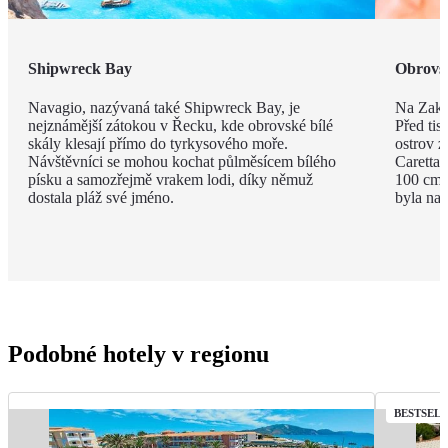
Shipwreck Bay
Obrovsk
Navagio, nazývaná také Shipwreck Bay, je
Na Zakyn
nejznámější zátokou v Řecku, kde obrovské bílé
Před tisí
skály klesají přímo do tyrkysového moře.
ostrov z
Návštěvníci se mohou kochat půlměsícem bílého
Caretta 
písku a samozřejmě vrakem lodi, díky němuž
100 cm a
dostala pláž své jméno.
byla na 
Podobné hotely v regionu
BESTSEL