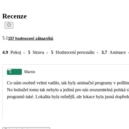
Recenze
5.1
157 hodnocení zákazníků
4.9
Pokoj
5
Strava
5
Hodnocení personálu
3.7
Animace
5
Martin
Co nám osobně velmi vadilo, tak byly animační programy v polštin
No bohužel tomu tak nebylo a jediná pro nás srozumitelná polská s
programů také. Lokalita byla rušnější, ale lokace byla jasná dopřed