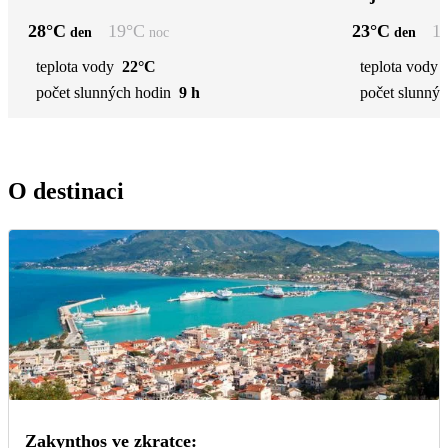
28
°C
19
°C
23
°C
1
den
noc
den
teplota vody
22°C
teplota vody
počet slunných hodin
9 h
počet slunnýc
O destinaci
Zakynthos ve zkratce: