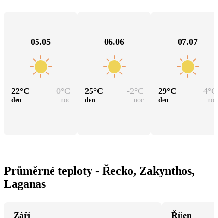
05.05
06.06
07.07
22
°C
0
°C
25
°C
-2
°C
29
°C
4
°C
den
noc
den
noc
den
noc
Průměrné teploty - Řecko, Zakynthos,
Laganas
Září
Říjen