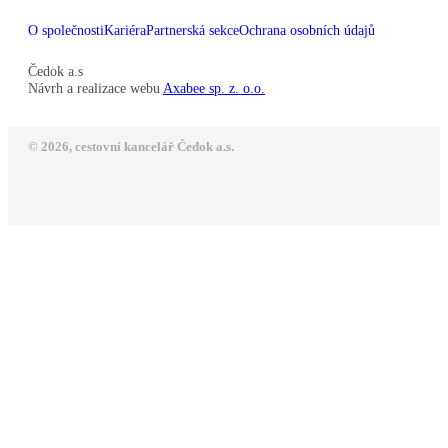
O společnosti
Kariéra
Partnerská sekce
Ochrana osobních údajů
Čedok a.s
Návrh a realizace webu
Axabee sp. z. o.o.
© 2026, cestovní kancelář Čedok a.s.