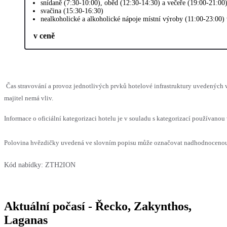
snídaně (7:30-10:00), oběd (12:30-14:30) a večeře (19:00-21:00
svačina (15:30-16:30)
nealkoholické a alkoholické nápoje místní výroby (11:00-23:00)
v ceně
Čas stravování a provoz jednotlivých prvků hotelové infrastruktury uvedenýc
majitel nemá vliv.
Informace o oficiální kategorizaci hotelu je v souladu s kategorizací používanou 
Polovina hvězdičky uvedená ve slovním popisu může označovat nadhodnocenou n
Kód nabídky:
ZTH2ION
Aktuální počasí - Řecko, Zakynthos,
Laganas