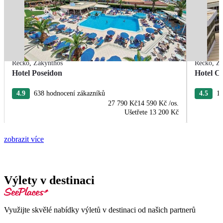
Řecko
,
Zakynthos
Řecko
,
Za
Hotel Poseidon
Hotel C
4.9
638 hodnocení zákazníků
4.5
16
27 790 Kč
14 590 Kč
/os.
Ušetřete
13 200 Kč
zobrazit více
Výlety v destinaci
Využijte skvělé nabídky výletů v destinaci od našich partnerů