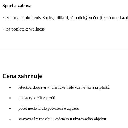
Sport a zábava
•
zdarma: stolní tenis, šachy, billiard, tématický večer (řecká noc kaž
•
za poplatek: wellness
Cena zahrnuje
leteckou dopravu v turistické třídě včetně tax a příplatků
transfery v cíli zájezdů
počet noclehů dle potvrzení o zájezdu
stravování v rozsahu uvedeném u ubytovacího objektu