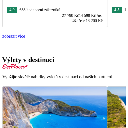
4.9
638 hodnocení zákazníků
4.5
16
27 790 Kč
14 590 Kč
/os.
Ušetřete
13 200 Kč
zobrazit více
Výlety v destinaci
Využijte skvělé nabídky výletů v destinaci od našich partnerů