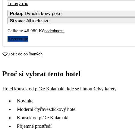
Letový řád
1
2
Pokoj
:
Dvoulůžkový pokoj
Strava
:
All inclusive
3
4
5
6
7
8
9
Celkem:
46 980 Kč
podrobnosti
10
11
12
13
14
15
16
Rezervujte
29 990
17
18
19
20
21
22
23
uložit do oblíbených
24
25
26
27
28
29
30
Proč si vybrat tento hotel
23 490
31
Hotel kousek od pláže Kalamaki, kde se líhnou želvy karety.
Novinka
Moderní čtyřhvězdičkový hotel
Kousek od pláže Kalamaki
Příjemné prostředí