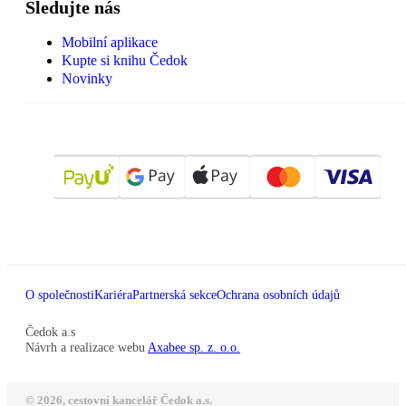
Sledujte nás
Mobilní aplikace
Kupte si knihu Čedok
Novinky
O společnosti
Kariéra
Partnerská sekce
Ochrana osobních údajů
Čedok a.s
Návrh a realizace webu
Axabee sp. z. o.o.
© 2026, cestovní kancelář Čedok a.s.