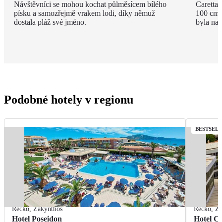
Návštěvníci se mohou kochat půlměsícem bílého
Caretta 
písku a samozřejmě vrakem lodi, díky němuž
100 cm a
dostala pláž své jméno.
byla na 
Podobné hotely v regionu
BESTSEL
Řecko
,
Zakynthos
Řecko
,
Za
Hotel Poseidon
Hotel C