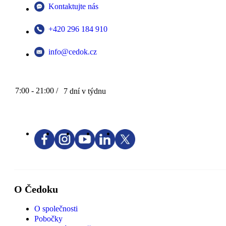
Kontaktujte nás
+420 296 184 910
info@cedok.cz
7:00 - 21:00 /
7 dní v týdnu
O Čedoku
O společnosti
Pobočky