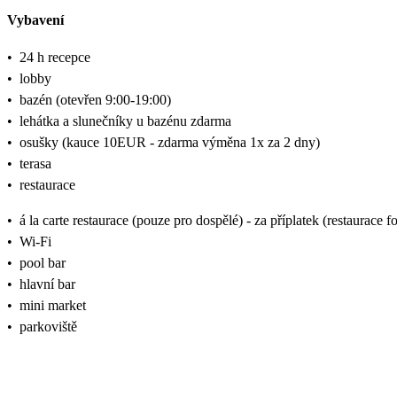
Vybavení
•
24 h recepce
•
lobby
•
bazén (otevřen 9:00-19:00)
•
lehátka a slunečníky u bazénu zdarma
•
osušky (kauce 10EUR - zdarma výměna 1x za 2 dny)
•
terasa
•
restaurace
•
á la carte restaurace (pouze pro dospělé) - za příplatek (restaura
•
Wi-Fi
•
pool bar
•
hlavní bar
•
mini market
•
parkoviště