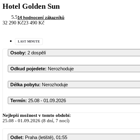
Hotel Golden Sun
5.5
14 hodnocení zákazníků
32 290 Kč
23 490 Kč
LAST MINUTE
Osoby
:
2 dospělí
Odkud pojedete
:
Nerozhoduje
Délka pobytu
:
Nerozhoduje
Termín
:
25.08 - 01.09.2026
Srpen 2026
Nejlepší možnost v tomto období:
25.08
-
01.09.2026
(8 dní, 7 nocí)
PO
ÚT
ST
ČT
PÁ
SO
NE
Odlet
:
Praha (letiště), 01:55