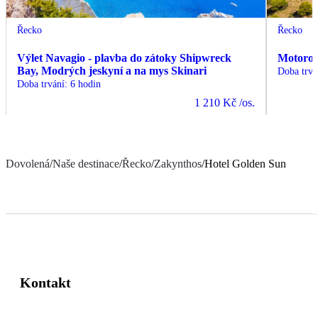
Řecko
Řecko
Výlet Navagio - plavba do zátoky Shipwreck
Motorov
Bay, Modrých jeskyní a na mys Skinari
Doba trvá
Doba trvání
:
6 hodin
1 210 Kč
/os.
Dovolená
/
Naše destinace
/
Řecko
/
Zakynthos
/
Hotel Golden Sun
Kontakt