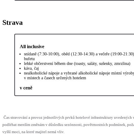
Strava
All inclusive
snídaně (7:30-10:00), oběd (12:30-14:30) a večeře (19:00-21:30
bufetu
lehké občerstvení během dne (toasty, saláty, sušenky, zmrzlina)
káva, čaj
nealkoholické nápoje a vybrané alkoholické nápoje místní výrob
v místech a časech určených hotelem
v ceně
Čas stravování a provoz jednotlivých prvků hotelové infrastruktury uvedených
podléhat menším změnám v důsledku sezónnosti, povětrnostních podmínek, pož
vyšší moci, na které majitel nemá vliv.