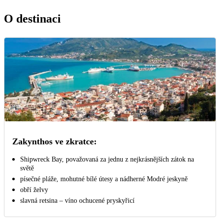
O destinaci
Zakynthos ve zkratce:
Shipwreck Bay, považovaná za jednu z nejkrásnějších zátok na
světě
písečné pláže, mohutné bílé útesy a nádherné Modré jeskyně
obří želvy
slavná retsina – víno ochucené pryskyřicí