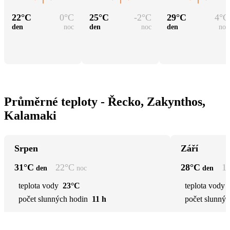
22
°C
0
°C
25
°C
-2
°C
29
°C
4
°C
den
noc
den
noc
den
noc
Průměrné teploty - Řecko, Zakynthos,
Kalamaki
Srpen
Září
31
°C
22
°C
28
°C
1
den
noc
den
teplota vody
23°C
teplota vody
počet slunných hodin
11 h
počet slunnýc