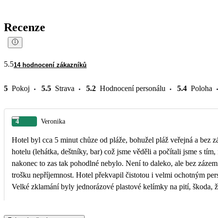
Recenze
5.5
14 hodnocení zákazníků
5
Pokoj
5.5
Strava
5.2
Hodnocení personálu
5.4
Poloha
4
Veronika
Hotel byl cca 5 minut chůze od pláže, bohužel pláž veřejná a bez 
hotelu (lehátka, deštníky, bar) což jsme věděli a počítali jsme s tím
nakonec to zas tak pohodlné nebylo. Není to daleko, ale bez zázemí
trošku nepříjemnost. Hotel překvapil čistotou i velmi ochotným personálem.
Velké zklamání byly jednorázové plastové kelímky na pití, škoda, ž
nevěděli předem, mohli jsme si vzít znovu použitelné plastové kelí
Toho plastového odpadu bylo opravdu velké množství a mnohdy ú