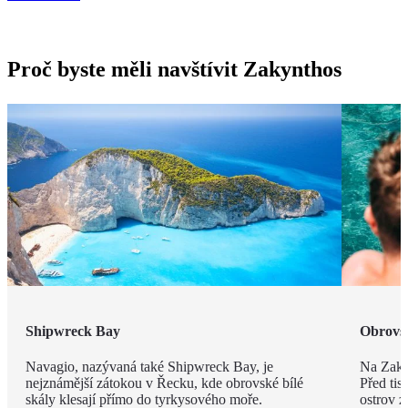
Proč byste měli navštívit Zakynthos
Shipwreck Bay
Obrovsk
Navagio, nazývaná také Shipwreck Bay, je
Na Zakyn
nejznámější zátokou v Řecku, kde obrovské bílé
Před tisí
skály klesají přímo do tyrkysového moře.
ostrov z