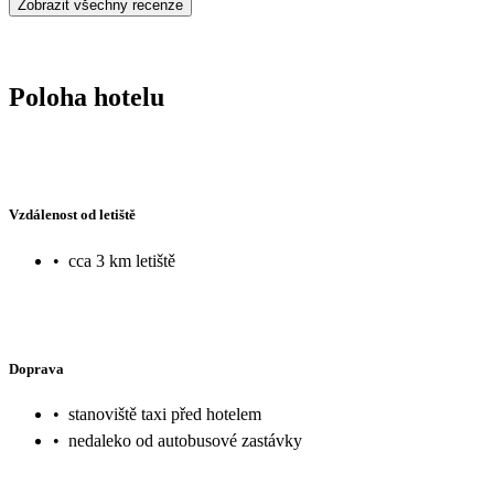
Zobrazit všechny recenze
zbytečně. Jídla bylo fajn, jen by to chtělo trochu více používat sůl a koření,
velký výběr, jen na snídaně bylo každý den to samé, vajíčka vesmě
vysušená. Malý výběr ovoce a žádný čerstvý džus na snídani.
Poloha hotelu
Vzdálenost od letiště
•
cca 3 km letiště
Doprava
•
stanoviště taxi před hotelem
•
nedaleko od autobusové zastávky