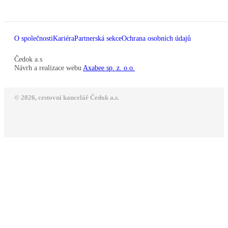
O společnosti
Kariéra
Partnerská sekce
Ochrana osobních údajů
Čedok a.s
Návrh a realizace webu
Axabee sp. z. o.o.
© 2026, cestovní kancelář Čedok a.s.