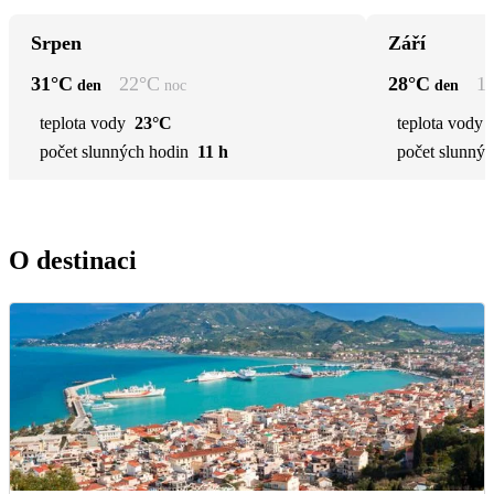
Srpen
Září
31
°C
22
°C
28
°C
1
den
noc
den
teplota vody
23°C
teplota vody
počet slunných hodin
11 h
počet slunnýc
O destinaci