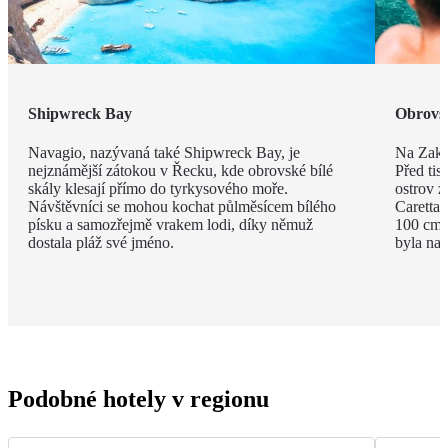
Shipwreck Bay
Obrovsk
Navagio, nazývaná také Shipwreck Bay, je
Na Zakyn
nejznámější zátokou v Řecku, kde obrovské bílé
Před tisí
skály klesají přímo do tyrkysového moře.
ostrov z
Návštěvníci se mohou kochat půlměsícem bílého
Caretta 
písku a samozřejmě vrakem lodi, díky němuž
100 cm a
dostala pláž své jméno.
byla na 
Podobné hotely v regionu