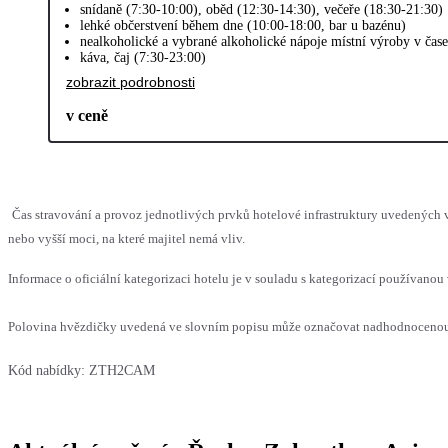
snídaně (7:30-10:00), oběd (12:30-14:30), večeře (18:30-21:30)
lehké občerstvení během dne (10:00-18:00, bar u bazénu)
nealkoholické a vybrané alkoholické nápoje místní výroby v čas
káva, čaj (7:30-23:00)
zobrazit podrobnosti
v ceně
Čas stravování a provoz jednotlivých prvků hotelové infrastruktury uvedenýc
nebo vyšší moci, na které majitel nemá vliv.
Informace o oficiální kategorizaci hotelu je v souladu s kategorizací používanou 
Polovina hvězdičky uvedená ve slovním popisu může označovat nadhodnocenou n
Kód nabídky:
ZTH2CAM