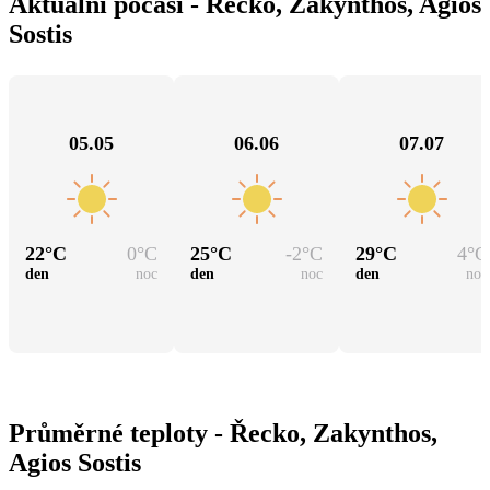
Aktuální počasí - Řecko, Zakynthos, Agios
Sostis
05.05
06.06
07.07
22
°C
0
°C
25
°C
-2
°C
29
°C
4
°C
den
noc
den
noc
den
noc
Průměrné teploty - Řecko, Zakynthos,
Agios Sostis