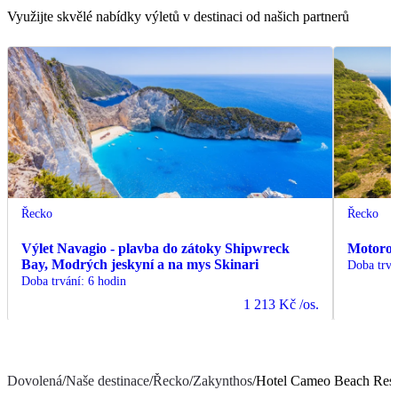
Využijte skvělé nabídky výletů v destinaci od našich partnerů
Řecko
Řecko
Výlet Navagio - plavba do zátoky Shipwreck
Motorov
Bay, Modrých jeskyní a na mys Skinari
Doba trvá
Doba trvání
:
6 hodin
1 213 Kč
/os.
Dovolená
/
Naše destinace
/
Řecko
/
Zakynthos
/
Hotel Cameo Beach Reso