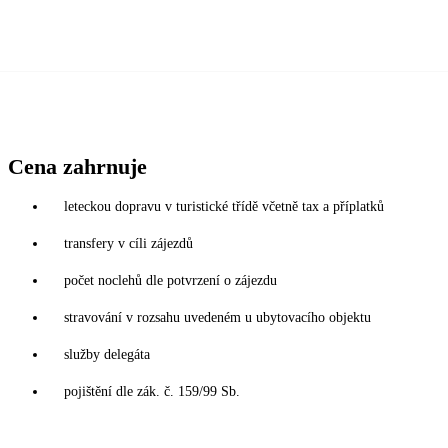
Cena zahrnuje
leteckou dopravu v turistické třídě včetně tax a příplatků
transfery v cíli zájezdů
počet noclehů dle potvrzení o zájezdu
stravování v rozsahu uvedeném u ubytovacího objektu
služby delegáta
pojištění dle zák. č. 159/99 Sb.