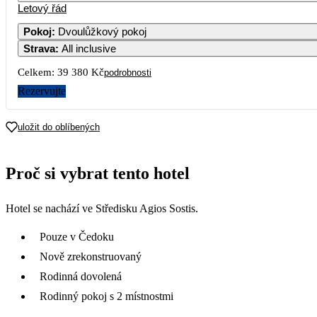
Letový řád
Pokoj
:
Dvoulůžkový pokoj
Strava
:
All inclusive
3
Celkem:
39 380 Kč
podrobnosti
10
Rezervujte
17
uložit do oblíbených
24
Proč si vybrat tento hotel
31
Hotel se nachází ve Středisku Agios Sostis.
Pouze v Čedoku
Nově zrekonstruovaný
Rodinná dovolená
Rodinný pokoj s 2 místnostmi