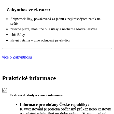
Zakynthos ve zkratce:
Shipwreck Bay, považovaná za jednu z nejkrásnějších zátok na
světě
písečné pláže, mohutné bílé útesy a nádherné Modré jeskyně
obří želvy
slavná retsina – víno ochucené pryskyřicí
více o Zakynthosu
Praktické informace
Cestovní doklady a vízové informace
Informace pro občany České republiky:
K vycestování je potřeba občanský průkaz nebo cestovní
pas platný minimálně po dobu pobytu. Vízum není od