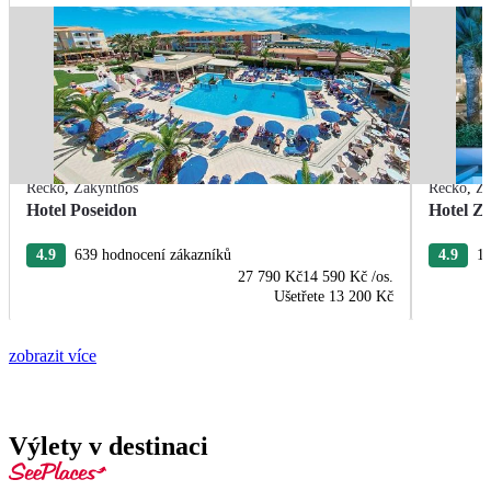
Řecko
,
Zakynthos
Řecko
,
Za
Hotel Poseidon
Hotel Z
4.9
639 hodnocení zákazníků
4.9
17
27 790 Kč
14 590 Kč
/os.
Ušetřete
13 200 Kč
zobrazit více
Výlety v destinaci