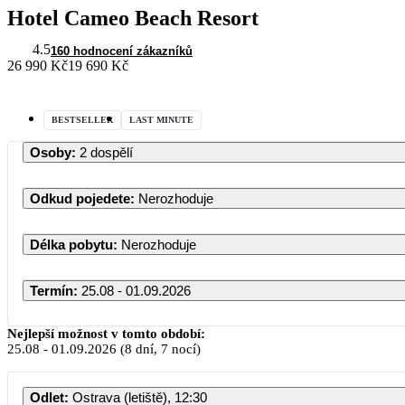
Hotel Cameo Beach Resort
4.5
160 hodnocení zákazníků
26 990 Kč
19 690 Kč
BESTSELLER
LAST MINUTE
Osoby
:
2 dospělí
Odkud pojedete
:
Nerozhoduje
Délka pobytu
:
Nerozhoduje
Termín
:
25.08 - 01.09.2026
Nejlepší možnost v tomto období:
25.08
-
01.09.2026
(8 dní, 7 nocí)
PO
Odlet
:
Ostrava (letiště), 12:30