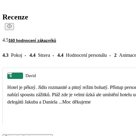
Recenze
4.5
160 hodnocení zákazníků
4.3
Pokoj
4.4
Strava
4.4
Hodnocení personálu
2
Animac
6
David
Hotel je pěkný. Jídlo rozmanité a pitný režim bohatý. Přístup personálu skvělý, hlavně restaurace a bar . Jen u bazénu málo lehátek. Okolí krásné a výlety
nabízí spoustu zážitků. Pláž zde je velmi úzká ale umístění hotelu umožňuje vstup do moře hned z hotelu . A nakonec neskutečně profesionální přístup
delegátů Jakuba a Daniela ...Moc děkujeme