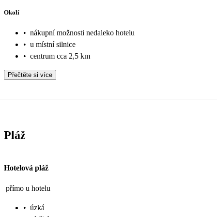
Okolí
•
nákupní možnosti nedaleko hotelu
•
u místní silnice
•
centrum cca 2,5 km
Přečtěte si více
Pláž
Hotelová pláž
přímo u hotelu
•
úzká