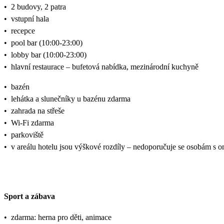
•
2 budovy, 2 patra
•
vstupní hala
•
recepce
•
pool bar (10:00-23:00)
•
lobby bar (10:00-23:00)
•
hlavní restaurace – bufetová nabídka, mezinárodní kuchyně
•
bazén
•
lehátka a slunečníky u bazénu zdarma
•
zahrada na střeše
•
Wi-Fi zdarma
•
parkoviště
•
v areálu hotelu jsou výškové rozdíly – nedoporučuje se osobám s 
Sport a zábava
•
zdarma: herna pro děti, animace