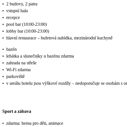
•
2 budovy, 2 patra
•
vstupní hala
•
recepce
•
pool bar (10:00-23:00)
•
lobby bar (10:00-23:00)
•
hlavní restaurace – bufetová nabídka, mezinárodní kuchyně
•
bazén
•
lehátka a slunečníky u bazénu zdarma
•
zahrada na střeše
•
Wi-Fi zdarma
•
parkoviště
•
v areálu hotelu jsou výškové rozdíly – nedoporučuje se osobám s 
Sport a zábava
•
zdarma: herna pro děti, animace