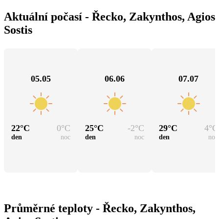
Aktuální počasí - Řecko, Zakynthos, Agios
Sostis
05.05
06.06
07.07
22
°C
0
°C
25
°C
-2
°C
29
°C
4
°C
den
noc
den
noc
den
noc
Průměrné teploty - Řecko, Zakynthos,