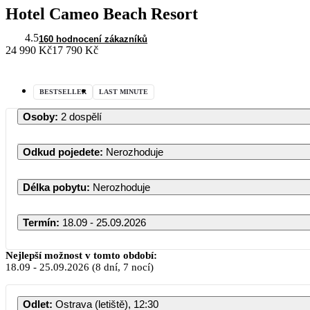
Hotel Cameo Beach Resort
4.5
160 hodnocení zákazníků
24 990 Kč
17 790 Kč
BESTSELLER
LAST MINUTE
Osoby
:
2 dospělí
Odkud pojedete
:
Nerozhoduje
Délka pobytu
:
Nerozhoduje
Termín
:
18.09 - 25.09.2026
Nejlepší možnost v tomto období:
18.09
-
25.09.2026
(8 dní, 7 nocí)
PO
Odlet
:
Ostrava (letiště), 12:30