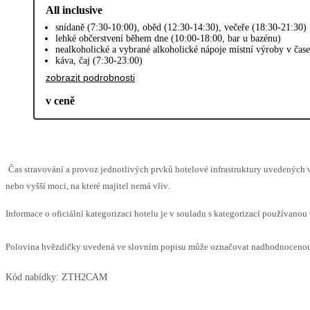
All inclusive
snídaně (7:30-10:00), oběd (12:30-14:30), večeře (18:30-21:30)
lehké občerstvení během dne (10:00-18:00, bar u bazénu)
nealkoholické a vybrané alkoholické nápoje místní výroby v čas
káva, čaj (7:30-23:00)
zobrazit podrobnosti
v ceně
Čas stravování a provoz jednotlivých prvků hotelové infrastruktury uvedenýc
nebo vyšší moci, na které majitel nemá vliv.
Informace o oficiální kategorizaci hotelu je v souladu s kategorizací používanou 
Polovina hvězdičky uvedená ve slovním popisu může označovat nadhodnocenou n
Kód nabídky:
ZTH2CAM