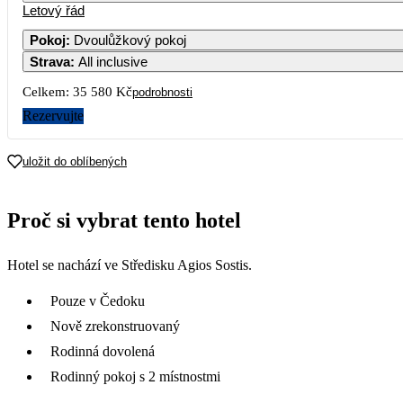
Letový řád
Pokoj
:
Dvoulůžkový pokoj
Strava
:
All inclusive
7
Celkem:
35 580 Kč
podrobnosti
14
Rezervujte
21
uložit do oblíbených
28
Proč si vybrat tento hotel
Hotel se nachází ve Středisku Agios Sostis.
Pouze v Čedoku
Nově zrekonstruovaný
Rodinná dovolená
Rodinný pokoj s 2 místnostmi