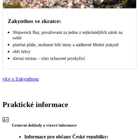
Zakynthos ve zkratce:
Shipwreck Bay, považovaná za jednu z nejkrásnějších zátok na
světě
písečné pláže, mohutné bílé útesy a nádherné Modré jeskyně
obří želvy
slavná retsina – víno ochucené pryskyřicí
více o Zakynthosu
Praktické informace
Cestovní doklady a vízové informace
Informace pro občany České republiky: