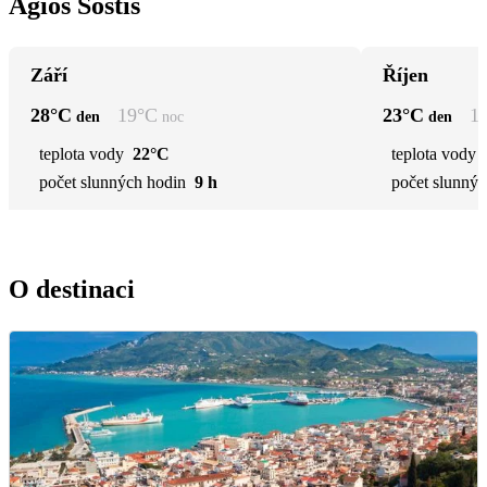
Agios Sostis
Září
Říjen
28
°C
19
°C
23
°C
1
den
noc
den
teplota vody
22°C
teplota vody
počet slunných hodin
9 h
počet slunnýc
O destinaci