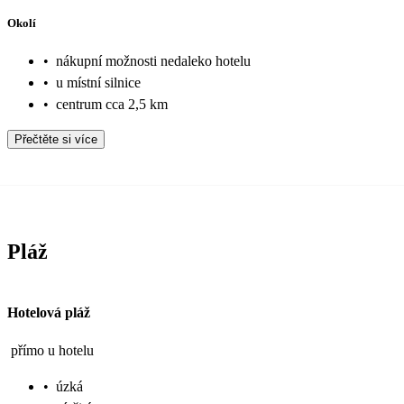
Okolí
•
nákupní možnosti nedaleko hotelu
•
u místní silnice
•
centrum cca 2,5 km
Přečtěte si více
Pláž
Hotelová pláž
přímo u hotelu
•
úzká