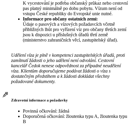
K vycestování je potřeba občanský průkaz nebo cestovní
pas platný minimálně po dobu pobytu. Vízum není od
vstupu České republiky do Evropské unie nutné.
Informace pro občany ostatních zemí:
Údaje o pasových a vízových požadavcích včetně
přibližných lhůt pro vyřízení víz pro občany třetích zemí
jsou k dispozici u příslušných úřadů třetí země
(ministerstvo zahraničních věcí, zastupitelský úřad).
Udělení víza je plně v kompetenci zastupitelských úřadů, proti
zamítnutí žádosti o jeho udělení není odvolání. Cestovní
kancelář Čedok nenese odpovědnost za případné neudělení
víza. Klientům doporučujeme podávat žádosti o víza s
dostatečným předstihem a k žádosti dokládat všechny
požadované dokumenty.
Zdravotní informace a požadavky
Povinná očkování: žádná
Doporučená očkování: žloutenka typu A, žloutenka typu
B