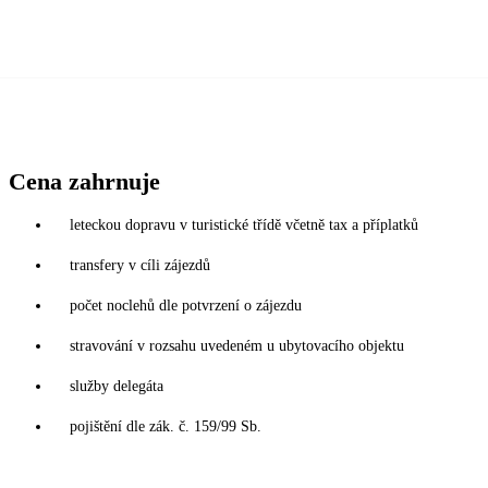
Cena zahrnuje
leteckou dopravu v turistické třídě včetně tax a příplatků
transfery v cíli zájezdů
počet noclehů dle potvrzení o zájezdu
stravování v rozsahu uvedeném u ubytovacího objektu
služby delegáta
pojištění dle zák. č. 159/99 Sb.