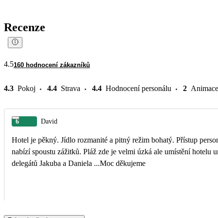
Recenze
4.5
160 hodnocení zákazníků
4.3
Pokoj
4.4
Strava
4.4
Hodnocení personálu
2
Animac
6
David
Hotel je pěkný. Jídlo rozmanité a pitný režim bohatý. Přístup personálu skvělý, hlavně restaurace a bar . Jen u bazénu málo lehátek. Okolí krásné a výlety
nabízí spoustu zážitků. Pláž zde je velmi úzká ale umístění hotelu umožňuje vstup do moře hned z hotelu . A nakonec neskutečně profesionální přístup
delegátů Jakuba a Daniela ...Moc děkujeme