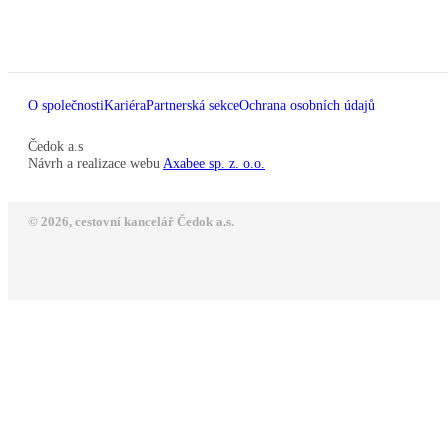
O společnosti
Kariéra
Partnerská sekce
Ochrana osobních údajů
Čedok a.s
Návrh a realizace webu
Axabee sp. z. o.o.
© 2026, cestovní kancelář Čedok a.s.