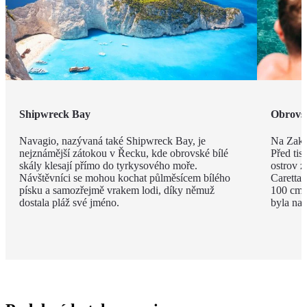
Shipwreck Bay
Obrovsk
Navagio, nazývaná také Shipwreck Bay, je
Na Zakyn
nejznámější zátokou v Řecku, kde obrovské bílé
Před tisí
skály klesají přímo do tyrkysového moře.
ostrov z
Návštěvníci se mohou kochat půlměsícem bílého
Caretta 
písku a samozřejmě vrakem lodi, díky němuž
100 cm a
dostala pláž své jméno.
byla na 