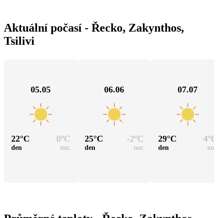
Aktuální počasí - Řecko, Zakynthos,
Tsilivi
05.05
06.06
07.07
22
°C
0
°C
25
°C
-2
°C
29
°C
4
°C
den
noc
den
noc
den
noc