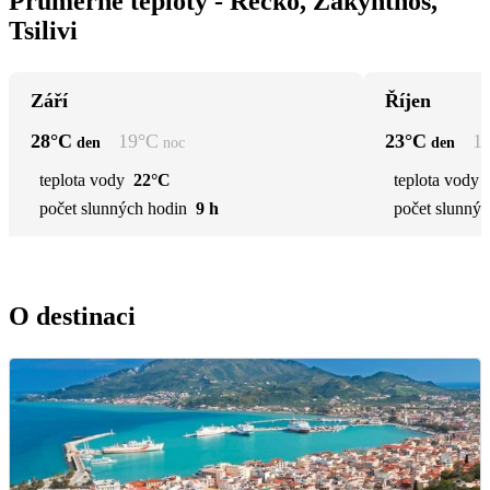
Průměrné teploty - Řecko, Zakynthos,
Tsilivi
Září
Říjen
28
°C
19
°C
23
°C
1
den
noc
den
teplota vody
22°C
teplota vody
počet slunných hodin
9 h
počet slunnýc
O destinaci