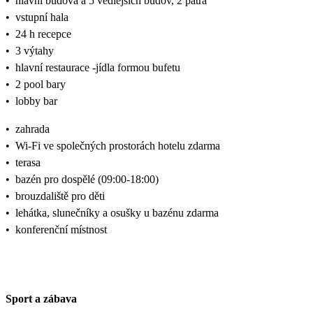
•
hlavní budova a 5 vedlejších budov, 2 patra
•
vstupní hala
•
24 h recepce
•
3 výtahy
•
hlavní restaurace -jídla formou bufetu
•
2 pool bary
•
lobby bar
•
zahrada
•
Wi-Fi ve společných prostorách hotelu zdarma
•
terasa
•
bazén pro dospělé (09:00-18:00)
•
brouzdaliště pro děti
•
lehátka, slunečníky a osušky u bazénu zdarma
•
konferenční místnost
Sport a zábava