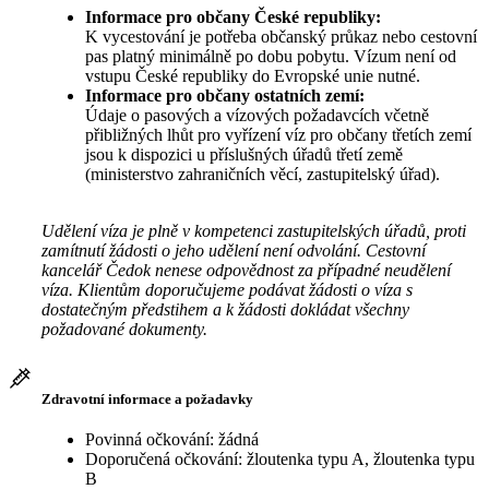
Informace pro občany České republiky:
K vycestování je potřeba občanský průkaz nebo cestovní
pas platný minimálně po dobu pobytu. Vízum není od
vstupu České republiky do Evropské unie nutné.
Informace pro občany ostatních zemí:
Údaje o pasových a vízových požadavcích včetně
přibližných lhůt pro vyřízení víz pro občany třetích zemí
jsou k dispozici u příslušných úřadů třetí země
(ministerstvo zahraničních věcí, zastupitelský úřad).
Udělení víza je plně v kompetenci zastupitelských úřadů, proti
zamítnutí žádosti o jeho udělení není odvolání. Cestovní
kancelář Čedok nenese odpovědnost za případné neudělení
víza. Klientům doporučujeme podávat žádosti o víza s
dostatečným předstihem a k žádosti dokládat všechny
požadované dokumenty.
Zdravotní informace a požadavky
Povinná očkování: žádná
Doporučená očkování: žloutenka typu A, žloutenka typu
B