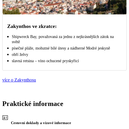
Zakynthos ve zkratce:
Shipwreck Bay, považovaná za jednu z nejkrásnějších zátok na
světě
písečné pláže, mohutné bílé útesy a nádherné Modré jeskyně
obří želvy
slavná retsina – víno ochucené pryskyřicí
více o Zakynthosu
Praktické informace
Cestovní doklady a vízové informace