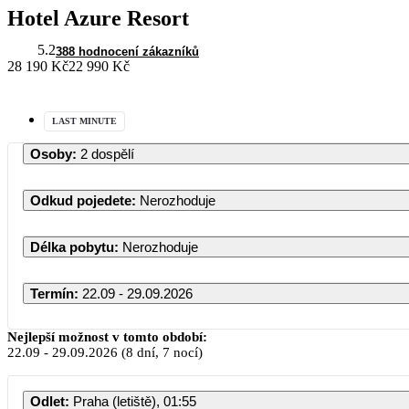
Hotel Azure Resort
5.2
388 hodnocení zákazníků
28 190 Kč
22 990 Kč
LAST MINUTE
Osoby
:
2 dospělí
Odkud pojedete
:
Nerozhoduje
Délka pobytu
:
Nerozhoduje
Termín
:
22.09 - 29.09.2026
Nejlepší možnost v tomto období:
22.09
-
29.09.2026
(8 dní, 7 nocí)
PO
ÚT
S
Odlet
:
Praha (letiště), 01:55