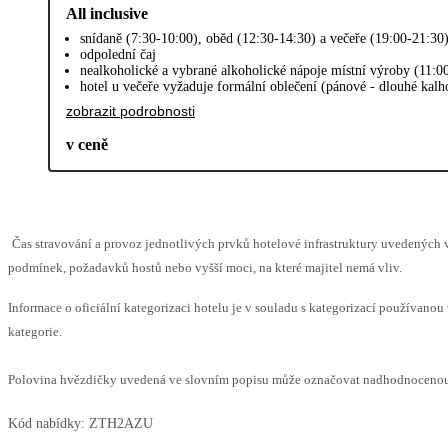
All inclusive
snídaně (7:30-10:00), oběd (12:30-14:30) a večeře (19:00-21:30
odpolední čaj
nealkoholické a vybrané alkoholické nápoje místní výroby (11:0
hotel u večeře vyžaduje formální oblečení (pánové - dlouhé kalh
zobrazit podrobnosti
v ceně
Čas stravování a provoz jednotlivých prvků hotelové infrastruktury uvedenýc
podmínek, požadavků hostů nebo vyšší moci, na které majitel nemá vliv.
Informace o oficiální kategorizaci hotelu je v souladu s kategorizací používanou 
kategorie.
Polovina hvězdičky uvedená ve slovním popisu může označovat nadhodnocenou n
Kód nabídky:
ZTH2AZU