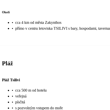
Okolí
•
cca 4 km od města Zakynthos
•
přímo v centru letoviska TSILIVI s bary, hospodami, tavern
Pláž
Pláž Tsilivi
•
cca 500 m od hotelu
•
veřejná
•
písčitá
•
s pozvolným vstupem do moře