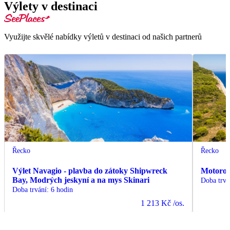
Výlety v destinaci
Využijte skvělé nabídky výletů v destinaci od našich partnerů
Řecko
Řecko
Výlet Navagio - plavba do zátoky Shipwreck
Motorov
Bay, Modrých jeskyní a na mys Skinari
Doba trvá
Doba trvání
:
6 hodin
1 213 Kč
/os.