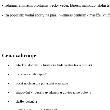
•
zdarma: animační programy, řecký večer, fitness, miniklub, stolní t
•
za poplatek: vodní sporty na pláži, wellness centrum - masáže, vni
Cena zahrnuje
leteckou dopravu v turistické třídě včetně tax a příplatků
transfery v cíli zájezdů
počet noclehů dle potvrzení o zájezdu
stravování v rozsahu uvedeném u ubytovacího objektu
služby delegáta