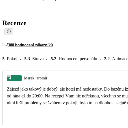
Recenze
5.2
388 hodnocení zákazníků
5
Pokoj
5.3
Strava
5.2
Hodnocení personálu
2.2
Animac
4
Marek jaromír
Zájezd jako takový je dobrý, ale hotel má nedostatky. Do bazénu lz
od rána až do 20:00. Na recepci Vám nic neřeknou, všechno se musíte dočíst z tabulí + na recepci slabá angličtina, když jsem s
nimi řešil problémy se švábem v pokoji, bylo to na dlouho a stej