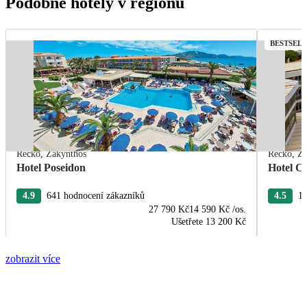
Podobné hotely v regionu
BESTSEL
Řecko
,
Zakynthos
Řecko
,
Za
Hotel Poseidon
Hotel C
4.9
641 hodnocení zákazníků
4.5
16
27 790 Kč
14 590 Kč
/os.
Ušetřete
13 200 Kč
zobrazit více