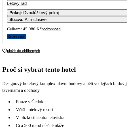
Letový řád
1
2
Pokoj
:
Dvoulůžkový pokoj
Strava
:
All inclusive
7
8
9
14 233
Celkem:
45 980 Kč
podrobnosti
14
15
1
Rezervujte
21
22
2
uložit do oblíbených
22 990
28
29
3
Proč si vybrat tento hotel
19 790
Designový hotelový komplex hlavní budovy a pěti vedlejších budov je s
tavernami a obchody.
Pouze v Čedoku
Větší hotelový resort
V blízkosti centra letoviska
Cca 500 m od písčité pláže