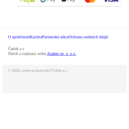
O společnosti
Kariéra
Partnerská sekce
Ochrana osobních údajů
Čedok a.s
Návrh a realizace webu
Axabee sp. z. o.o.
© 2026, cestovní kancelář Čedok a.s.