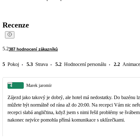
Recenze
5.2
387 hodnocení zákazníků
5
Pokoj
5.3
Strava
5.2
Hodnocení personálu
2.2
Animac
4
Marek jaromír
Zájezd jako takový je dobrý, ale hotel má nedostatky. Do bazénu lze
můžete být normálně od rána až do 20:00. Na recepci Vám nic neřeknou, všechno se musíte dočíst z tabulí + na
recepci slabá angličtina, když jsem s nimi řešil problémy se švábem
nakonec nejvíce pomohla přímá komunikace s uklízečkami.