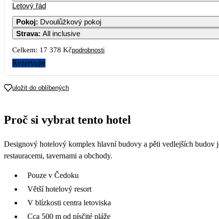
Letový řád
1
Pokoj
:
Dvoulůžkový pokoj
Strava
:
All inclusive
5
6
7
8
8 319
Celkem:
17 378 Kč
podrobnosti
12
13
14
15
Rezervujte
7 059
19
20
21
22
uložit do oblíbených
26
27
28
29
Proč si vybrat tento hotel
Designový hotelový komplex hlavní budovy a pěti vedlejších budov je 
restauracemi, tavernami a obchody.
Pouze v Čedoku
Větší hotelový resort
V blízkosti centra letoviska
Cca 500 m od písčité pláže