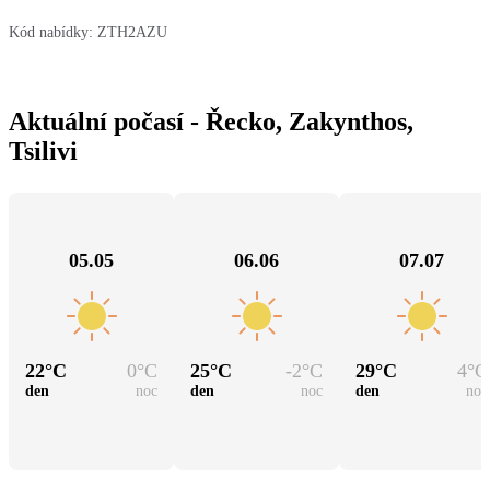
Kód nabídky:
ZTH2AZU
Aktuální počasí - Řecko, Zakynthos,
Tsilivi
05.05
06.06
07.07
22
°C
0
°C
25
°C
-2
°C
29
°C
4
°C
den
noc
den
noc
den
noc