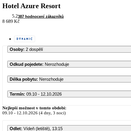
Hotel Azure Resort
5.2
387 hodnocení zákazníků
8 689 Kč
Osoby
:
2 dospělí
Odkud pojedete
:
Nerozhoduje
Délka pobytu
:
Nerozhoduje
Termín
:
09.10 - 12.10.2026
Říjen 20
Nejlepší možnost v tomto období:
09.10
-
12.10.2026
(4 dny, 3 noci)
PO
ÚT
ST
ČT
Odlet
:
Vídeň (letiště), 13:15