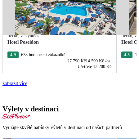
Řecko
,
Zakynthos
Řecko
,
Za
Hotel Poseidon
Hotel C
4.9
638 hodnocení zákazníků
4.5
16
27 790 Kč
14 590 Kč
/os.
Ušetřete
13 200 Kč
zobrazit více
Výlety v destinaci
Využijte skvělé nabídky výletů v destinaci od našich partnerů