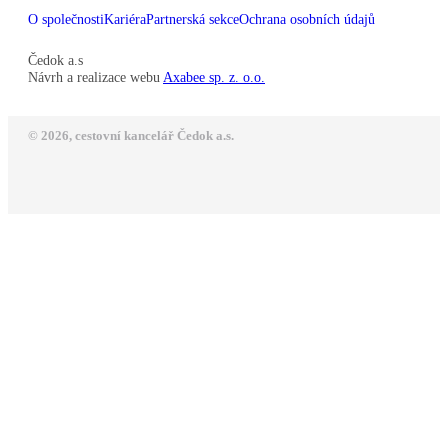
O společnosti
Kariéra
Partnerská sekce
Ochrana osobních údajů
Čedok a.s
Návrh a realizace webu
Axabee sp. z. o.o.
© 2026, cestovní kancelář Čedok a.s.