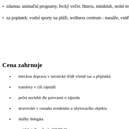
•
zdarma: animační programy, řecký večer, fitness, miniklub, stolní t
•
za poplatek: vodní sporty na pláži, wellness centrum - masáže, vni
Cena zahrnuje
leteckou dopravu v turistické třídě včetně tax a příplatků
transfery v cíli zájezdů
počet noclehů dle potvrzení o zájezdu
stravování v rozsahu uvedeném u ubytovacího objektu
služby delegáta