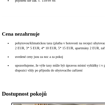
pojištění dle zák. č. 159/99 Sb.
Cena nezahrnuje
pobytovou/klimatickou taxu (platba v hotovosti na recepci ubytovací
2 EUR, 3* 5 EUR, 4* 10 EUR, 5* 15 EUR, apartmány 2 EUR, zař
uvedené ceny jsou za noc a za pokoj
upozorňujeme, že výše taxy může být úpravou místní vyhlášky i v 
dispozici vždy po příjezdu do ubytovacího zařízení
Dostupnost pokojů