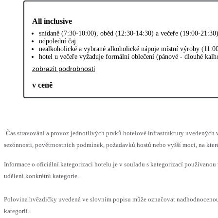
All inclusive
snídaně (7:30-10:00), oběd (12:30-14:30) a večeře (19:00-21:30
odpolední čaj
nealkoholické a vybrané alkoholické nápoje místní výroby (11:0
hotel u večeře vyžaduje formální oblečení (pánové - dlouhé kalh
zobrazit podrobnosti
v ceně
Čas stravování a provoz jednotlivých prvků hotelové infrastruktury uvedený
sezónnosti, povětrnostních podmínek, požadavků hostů nebo vyšší moci, na které
Informace o oficiální kategorizaci hotelu je v souladu s kategorizací používanou 
udělení konkrétní kategorie.
Polovina hvězdičky uvedená ve slovním popisu může označovat nadhodnocenou 
kategorií.