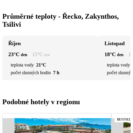
Průměrné teploty - Řecko, Zakynthos,
Tsilivi
Říjen
Listopad
23
°C
15
°C
18
°C
1
den
noc
den
teplota vody
21°C
teplota vody
počet slunných hodin
7 h
počet slunnýc
Podobné hotely v regionu
BESTSEL