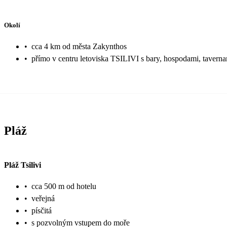
Okolí
•
cca 4 km od města Zakynthos
•
přímo v centru letoviska TSILIVI s bary, hospodami, tavern
Pláž
Pláž Tsilivi
•
cca 500 m od hotelu
•
veřejná
•
písčitá
•
s pozvolným vstupem do moře