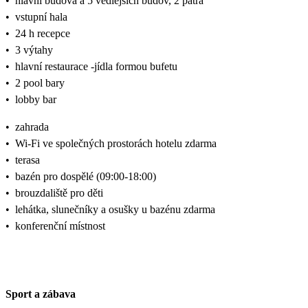
•
hlavní budova a 5 vedlejších budov, 2 patra
•
vstupní hala
•
24 h recepce
•
3 výtahy
•
hlavní restaurace -jídla formou bufetu
•
2 pool bary
•
lobby bar
•
zahrada
•
Wi-Fi ve společných prostorách hotelu zdarma
•
terasa
•
bazén pro dospělé (09:00-18:00)
•
brouzdaliště pro děti
•
lehátka, slunečníky a osušky u bazénu zdarma
•
konferenční místnost
Sport a zábava