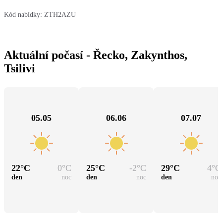
Kód nabídky:
ZTH2AZU
Aktuální počasí - Řecko, Zakynthos,
Tsilivi
05.05
06.06
07.07
22
°C
0
°C
25
°C
-2
°C
29
°C
4
°C
den
noc
den
noc
den
noc