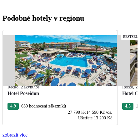
Podobné hotely v regionu
BESTSEL
Řecko
,
Zakynthos
Řecko
,
Za
Hotel Poseidon
Hotel C
4.9
639 hodnocení zákazníků
4.5
16
27 790 Kč
14 590 Kč
/os.
Ušetřete
13 200 Kč
zobrazit více