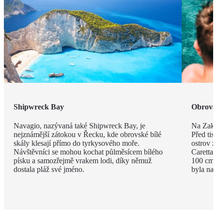
Shipwreck Bay
Obrovsk
Navagio, nazývaná také Shipwreck Bay, je
Na Zakyn
nejznámější zátokou v Řecku, kde obrovské bílé
Před tisí
skály klesají přímo do tyrkysového moře.
ostrov z
Návštěvníci se mohou kochat půlměsícem bílého
Caretta 
písku a samozřejmě vrakem lodi, díky němuž
100 cm a
dostala pláž své jméno.
byla na 