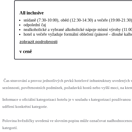
All inclusive
snídaně (7:30-10:00), oběd (12:30-14:30) a večeře (19:00-21:30
odpolední čaj
nealkoholické a vybrané alkoholické nápoje místní výroby (11:0
hotel u večeře vyžaduje formální oblečení (pánové - dlouhé kalh
zobrazit podrobnosti
v ceně
Čas stravování a provoz jednotlivých prvků hotelové infrastruktury uvedený
sezónnosti, povětrnostních podmínek, požadavků hostů nebo vyšší moci, na které
Informace o oficiální kategorizaci hotelu je v souladu s kategorizací používanou 
udělení konkrétní kategorie.
Polovina hvězdičky uvedená ve slovním popisu může označovat nadhodnocenou 
kategorií.