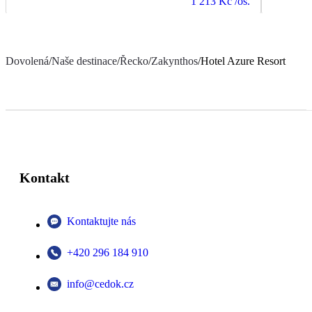
1 213 Kč
/os.
Dovolená
/
Naše destinace
/
Řecko
/
Zakynthos
/
Hotel Azure Resort
Kontakt
Kontaktujte nás
+420 296 184 910
info@cedok.cz