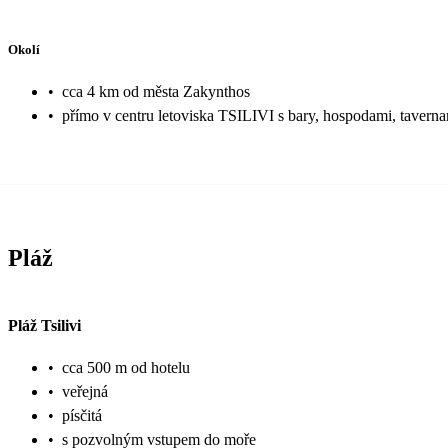
Okolí
•
cca 4 km od města Zakynthos
•
přímo v centru letoviska TSILIVI s bary, hospodami, tavern
Pláž
Pláž Tsilivi
•
cca 500 m od hotelu
•
veřejná
•
písčitá
•
s pozvolným vstupem do moře