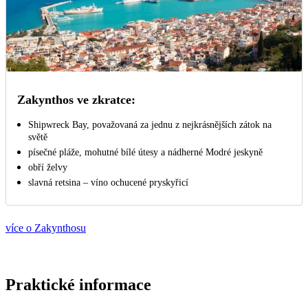
Zakynthos ve zkratce:
Shipwreck Bay, považovaná za jednu z nejkrásnějších zátok na
světě
písečné pláže, mohutné bílé útesy a nádherné Modré jeskyně
obří želvy
slavná retsina – víno ochucené pryskyřicí
více o Zakynthosu
Praktické informace