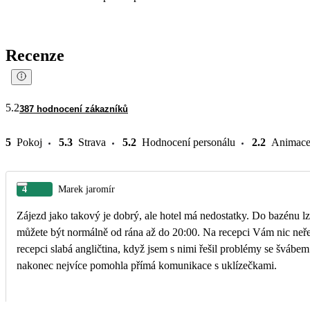
Recenze
5.2
387 hodnocení zákazníků
5
Pokoj
5.3
Strava
5.2
Hodnocení personálu
2.2
Animac
4
Marek jaromír
Zájezd jako takový je dobrý, ale hotel má nedostatky. Do bazénu lze
můžete být normálně od rána až do 20:00. Na recepci Vám nic neřeknou, všechno se musíte dočíst z tabulí + na
recepci slabá angličtina, když jsem s nimi řešil problémy se švábem
nakonec nejvíce pomohla přímá komunikace s uklízečkami.