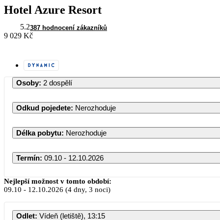
Hotel Azure Resort
5.2
387 hodnocení zákazníků
9 029 Kč
Osoby
:
2 dospělí
Odkud pojedete
:
Nerozhoduje
Délka pobytu
:
Nerozhoduje
Termín
:
09.10 - 12.10.2026
Říjen 20
Nejlepší možnost v tomto období:
09.10
-
12.10.2026
(4 dny, 3 noci)
PO
ÚT
ST
ČT
Odlet
:
Vídeň (letiště), 13:15