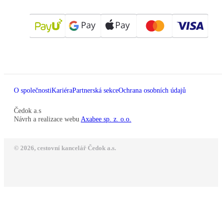
O společnosti
Kariéra
Partnerská sekce
Ochrana osobních údajů
Čedok a.s
Návrh a realizace webu
Axabee sp. z. o.o.
© 2026, cestovní kancelář Čedok a.s.