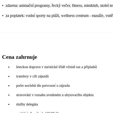
•
zdarma: animační programy, řecký večer, fitness, miniklub, stolní t
•
za poplatek: vodní sporty na pláži, wellness centrum - masáže, vni
Cena zahrnuje
leteckou dopravu v turistické třídě včetně tax a příplatků
transfery v cíli zájezdů
počet noclehů dle potvrzení o zájezdu
stravování v rozsahu uvedeném u ubytovacího objektu
služby delegáta