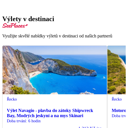
Výlety v destinaci
Využijte skvělé nabídky výletů v destinaci od našich partnerů
Řecko
Řecko
Výlet Navagio - plavba do zátoky Shipwreck
Motorov
Bay, Modrých jeskyní a na mys Skinari
Doba trvá
Doba trvání
:
6 hodin