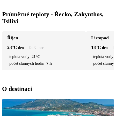
Průměrné teploty - Řecko, Zakynthos,
Tsilivi
Říjen
Listopad
23
°C
15
°C
18
°C
1
den
noc
den
teplota vody
21°C
teplota vody
počet slunných hodin
7 h
počet slunnýc
O destinaci