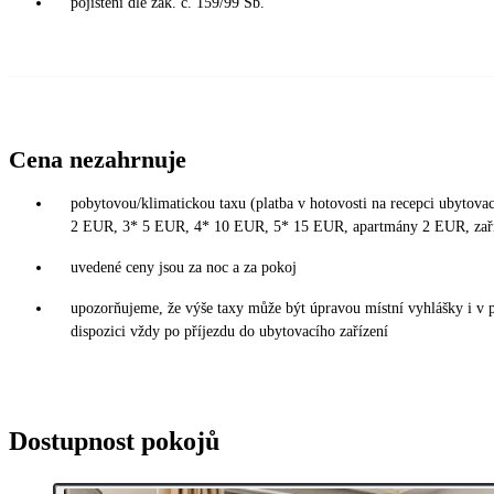
pojištění dle zák. č. 159/99 Sb.
Cena nezahrnuje
pobytovou/klimatickou taxu (platba v hotovosti na recepci ubytovací
2 EUR, 3* 5 EUR, 4* 10 EUR, 5* 15 EUR, apartmány 2 EUR, zař
uvedené ceny jsou za noc a za pokoj
upozorňujeme, že výše taxy může být úpravou místní vyhlášky i v 
dispozici vždy po příjezdu do ubytovacího zařízení
Dostupnost pokojů