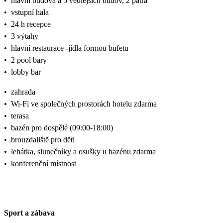
•
hlavní budova a 5 vedlejších budov, 2 patra
•
vstupní hala
•
24 h recepce
•
3 výtahy
•
hlavní restaurace -jídla formou bufetu
•
2 pool bary
•
lobby bar
•
zahrada
•
Wi-Fi ve společných prostorách hotelu zdarma
•
terasa
•
bazén pro dospělé (09:00-18:00)
•
brouzdaliště pro děti
•
lehátka, slunečníky a osušky u bazénu zdarma
•
konferenční místnost
Sport a zábava