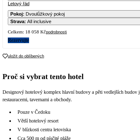
Letový řád
1
Pokoj
:
Dvoulůžkový pokoj
Strava
:
All inclusive
5
6
7
8
8 379
Celkem:
18 058 Kč
podrobnosti
12
13
14
15
Rezervujte
6 729
19
20
21
22
uložit do oblíbených
26
27
28
29
Proč si vybrat tento hotel
Designový hotelový komplex hlavní budovy a pěti vedlejších budov je 
restauracemi, tavernami a obchody.
Pouze v Čedoku
Větší hotelový resort
V blízkosti centra letoviska
Cca 500 m od písčité pláže