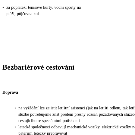
•
za poplatek: tenisové kurty, vodní sporty na
pláži, půjčovna kol
Bezbariérové cestování
Doprava
•
na vyžádání lze zajistit letištní asistenci (jak na letišti odletu, tak leti
službě potřebujeme znát předem přesný rozsah požadovaných služeb
cestujícího se speciálními potřebami
•
letecké společnosti odbavují mechanické vozíky, elektrické vozíky 
bateriím letecky přepravovat