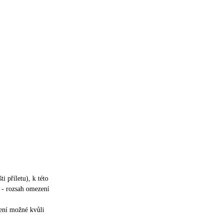
šti příletu), k této
 - rozsah omezení
není možné kvůli