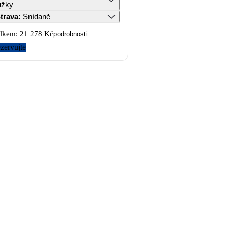
ůžky
trava
:
Snídaně
lkem:
21 278 Kč
podrobnosti
zervujte