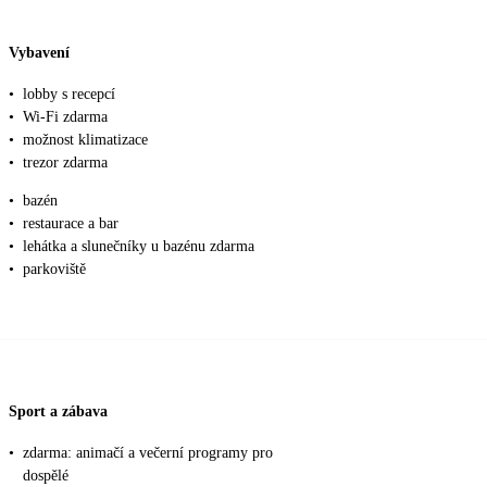
Vybavení
•
lobby s recepcí
•
Wi-Fi zdarma
•
možnost klimatizace
•
trezor zdarma
•
bazén
•
restaurace a bar
•
lehátka a slunečníky u bazénu zdarma
•
parkoviště
Sport a zábava
•
zdarma: animačí a večerní programy pro
dospělé