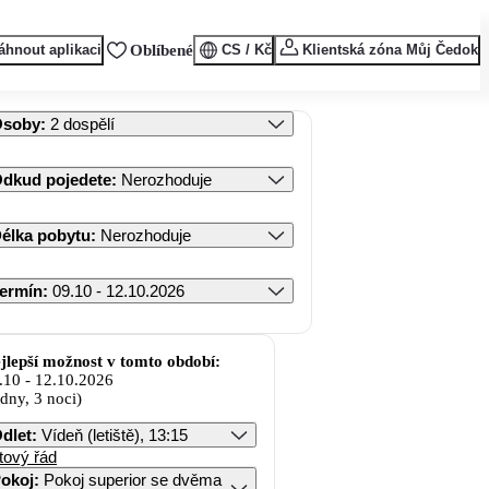
áhnout aplikaci
Oblíbené
CS / Kč
Klientská zóna Můj Čedok
Osoby
:
2 dospělí
dkud pojedete
:
Nerozhoduje
élka pobytu
:
Nerozhoduje
ermín
:
09.10 - 12.10.2026
jlepší možnost v tomto období:
.10
-
12.10.2026
 dny, 3 noci)
dlet
:
Vídeň (letiště), 13:15
tový řád
okoj
:
Pokoj superior se dvěma