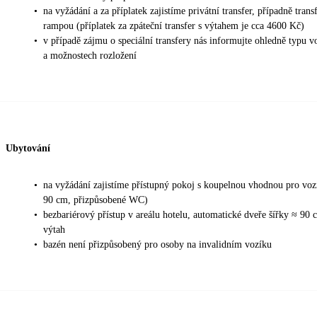
•
na vyžádání a za příplatek zajistíme privátní transfer, případně tran
rampou (příplatek za zpáteční transfer s výtahem je cca 4600 Kč)
•
v případě zájmu o speciální transfery nás informujte ohledně typu 
a možnostech rozložení
Ubytování
•
na vyžádání zajistíme přístupný pokoj s koupelnou vhodnou pro vozí
90 cm, přizpůsobené WC)
•
bezbariérový přístup v areálu hotelu, automatické dveře šířky ≈ 90 
výtah
•
bazén není přizpůsobený pro osoby na invalidním vozíku