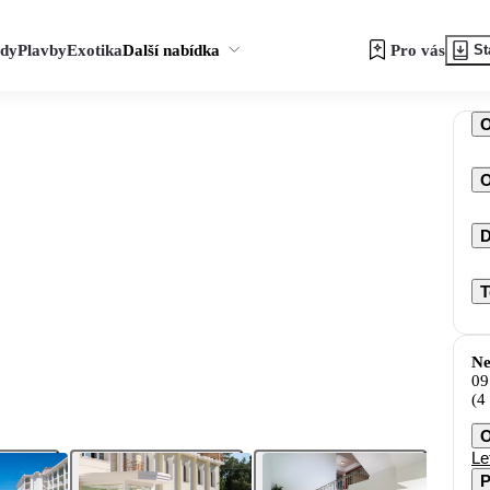
zdy
Plavby
Exotika
Další nabídka
Pro vás
St
O
D
T
Ne
09
(4
O
Le
P