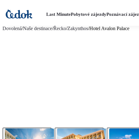
Last Minute
Pobytové zájezdy
Poznávací záje
více fotografií (21)
Dovolená
/
Naše destinace
/
Řecko
/
Zakynthos
/
Hotel Avalon Palace