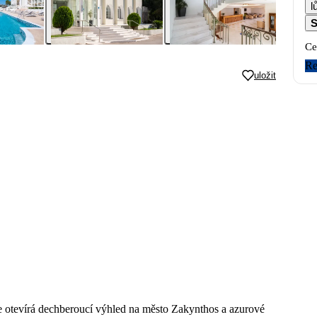
l
S
Ce
Re
uložit
e otevírá dechberoucí výhled na město Zakynthos a azurové