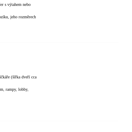
sfer s výtahem nebo
vozíku, jeho rozměrech
čkáře (šířka dveří cca
cm, rampy, lobby,