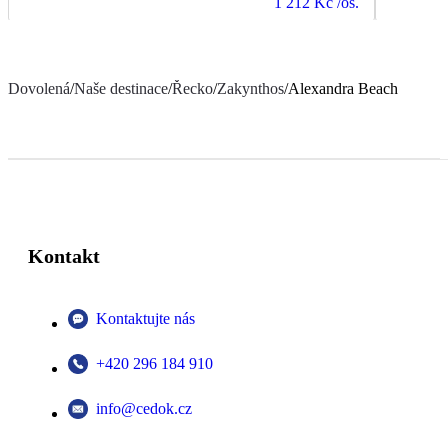
1 212 Kč
/os.
Dovolená
/
Naše destinace
/
Řecko
/
Zakynthos
/
Alexandra Beach
Kontakt
Kontaktujte nás
+420 296 184 910
info@cedok.cz