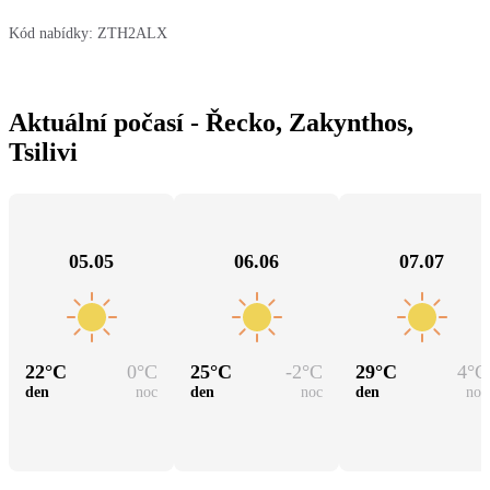
Kód nabídky:
ZTH2ALX
Aktuální počasí - Řecko, Zakynthos,
Tsilivi
05.05
06.06
07.07
22
°C
0
°C
25
°C
-2
°C
29
°C
4
°C
den
noc
den
noc
den
noc