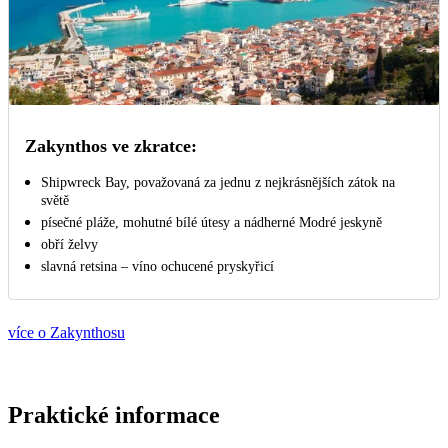
Zakynthos ve zkratce:
Shipwreck Bay, považovaná za jednu z nejkrásnějších zátok na
světě
písečné pláže, mohutné bílé útesy a nádherné Modré jeskyně
obří želvy
slavná retsina – víno ochucené pryskyřicí
více o Zakynthosu
Praktické informace