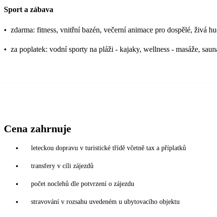
Sport a zábava
•
zdarma: fitness, vnitřní bazén, večerní animace pro dospělé, živá h
•
za poplatek: vodní sporty na pláži - kajaky, wellness - masáže, sau
Cena zahrnuje
leteckou dopravu v turistické třídě včetně tax a příplatků
transfery v cíli zájezdů
počet noclehů dle potvrzení o zájezdu
stravování v rozsahu uvedeném u ubytovacího objektu