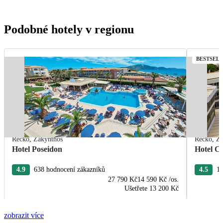
Podobné hotely v regionu
BESTSEL
Řecko
,
Zakynthos
Řecko
,
Za
Hotel Poseidon
Hotel C
4.9
638 hodnocení zákazníků
4.5
16
27 790 Kč
14 590 Kč
/os.
Ušetřete
13 200 Kč
zobrazit více