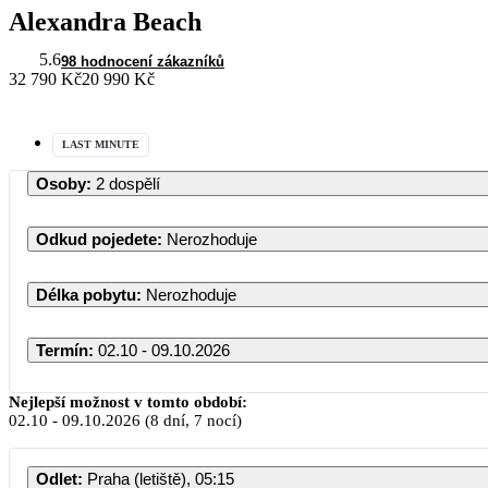
Alexandra Beach
5.6
98 hodnocení zákazníků
32 790 Kč
20 990 Kč
LAST MINUTE
Osoby
:
2 dospělí
Odkud pojedete
:
Nerozhoduje
Délka pobytu
:
Nerozhoduje
Termín
:
02.10 - 09.10.2026
Nejlepší možnost v tomto období:
02.10
-
09.10.2026
(8 dní, 7 nocí)
Odlet
:
Praha (letiště), 05:15