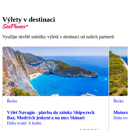
Výlety v destinaci
Využijte skvělé nabídky výletů v destinaci od našich partnerů
Řecko
Řecko
Výlet Navagio - plavba do zátoky Shipwreck
Motorov
Bay, Modrých jeskyní a na mys Skinari
Doba trvá
Doba trvání
:
6 hodin