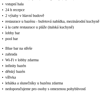
•
vstupní hala
•
24 h recepce
•
2 výtahy v hlavní budově
•
restaurace u bazénu - bufetová nabídka, mezinárodní kuchyně
•
à la carte restaurace u pláže (italská kuchyně)
•
lobby bar
•
pool bar
•
Blue bar na střeše
•
zahrada
•
Wi-Fi v lobby zdarma
•
infinity bazén
•
dětský bazén
•
vířivka
•
lehátka a slunečníky u bazénu zdarma
•
nedoporučujeme pro osoby s omezenou pohyblivostí