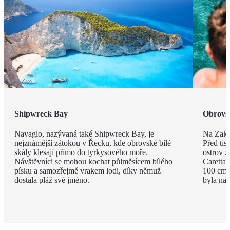
Shipwreck Bay
Obrovsk
Navagio, nazývaná také Shipwreck Bay, je
Na Zakyn
nejznámější zátokou v Řecku, kde obrovské bílé
Před tisí
skály klesají přímo do tyrkysového moře.
ostrov z
Návštěvníci se mohou kochat půlměsícem bílého
Caretta 
písku a samozřejmě vrakem lodi, díky němuž
100 cm a
dostala pláž své jméno.
byla na 