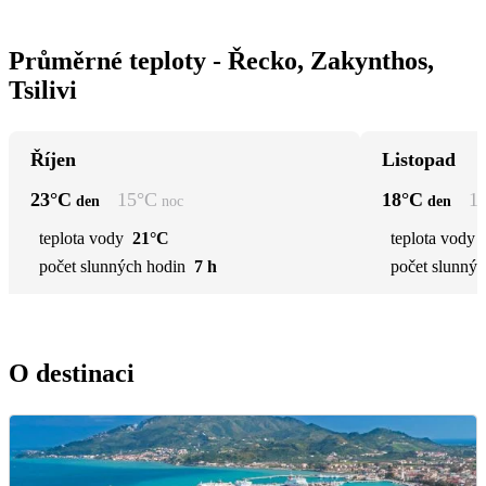
Průměrné teploty - Řecko, Zakynthos,
Tsilivi
Říjen
Listopad
23
°C
15
°C
18
°C
1
den
noc
den
teplota vody
21°C
teplota vody
počet slunných hodin
7 h
počet slunnýc
O destinaci