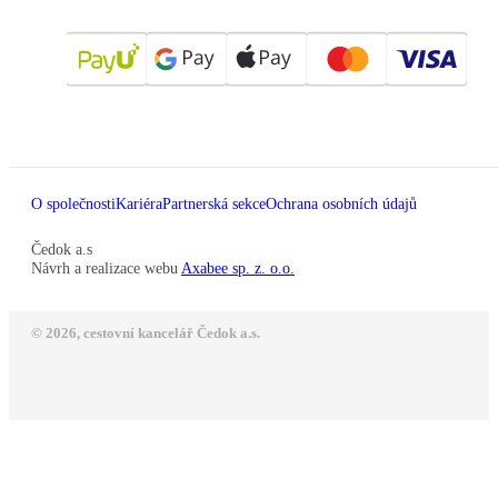
O společnosti
Kariéra
Partnerská sekce
Ochrana osobních údajů
Čedok a.s
Návrh a realizace webu
Axabee sp. z. o.o.
© 2026, cestovní kancelář Čedok a.s.