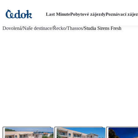
Last Minute
Pobytové zájezdy
Poznávací záje
více fotografií (16)
Dovolená
/
Naše destinace
/
Řecko
/
Thassos
/
Studia Sirens Fresh