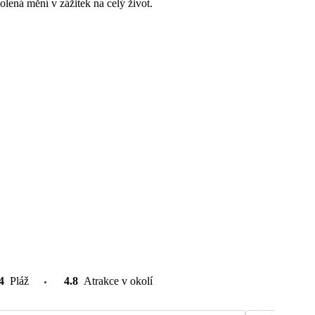
volená mění v zážitek na celý život.
4
Pláž
4.8
Atrakce v okolí