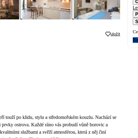
O
Le
P
S
Ce
uložit
Re
teří touží po klidu, stylu a středomořském kouzlu. Nachází se
i prvky ostrova. Každé ráno vás probudí vůně borovic a
alitními službami a svěží atmosférou, která z něj činí