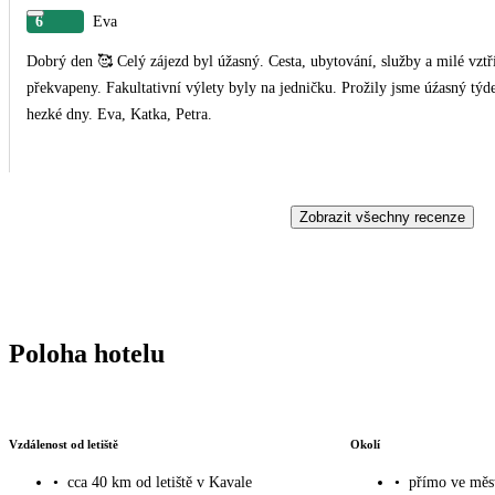
6
Eva
Dobrý den 🥰 Celý zájezd byl úžasný. Cesta, ubytování, služby a milé vztřícné delegátky. Byly jsme všechny 3 kolegyně z práce mile
překvapeny. Fakultativní výlety byly na jedničku. Prožily jsme úźasný týden plný dobrodružství a příště o5 Čedok. Děkujeme a
hezké dny. Eva, Katka, Petra.
Zobrazit všechny recenze
Poloha hotelu
Vzdálenost od letiště
Okolí
•
cca 40 km od letiště v Kavale
•
přímo ve měs