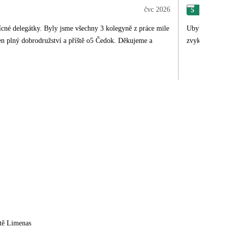
čvc 2026
5
Ann
Ubytování je u
zvykem.
tě Limenas