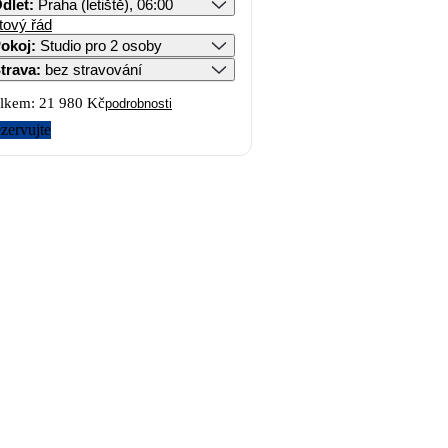
dlet
:
Praha (letiště), 06:00
tový řád
okoj
:
Studio pro 2 osoby
trava
:
bez stravování
lkem:
21 980 Kč
podrobnosti
zervujte