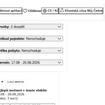
áhnout aplikaci
Oblíbené
CS / Kč
Klientská zóna Můj Čedok
Osoby
:
2 dospělí
dkud pojedete
:
Nerozhoduje
élka pobytu
:
Nerozhoduje
ermín
:
17.08 - 20.08.2026
LAST MINUTE
jlepší možnost v tomto období:
.08
-
20.08.2026
 dny, 3 noci)