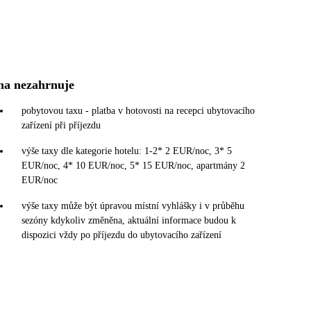
na nezahrnuje
pobytovou taxu - platba v hotovosti na recepci ubytovacího
zařízení při příjezdu
výše taxy dle kategorie hotelu: 1-2* 2 EUR/noc, 3* 5
EUR/noc, 4* 10 EUR/noc, 5* 15 EUR/noc, apartmány 2
EUR/noc
výše taxy může být úpravou místní vyhlášky i v průběhu
sezóny kdykoliv změněna, aktuální informace budou k
dispozici vždy po příjezdu do ubytovacího zařízení