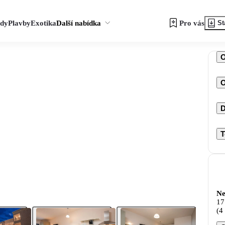
zdy
Plavby
Exotika
Další nabídka
Pro vás
St
O
D
T
Ne
17
(4