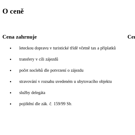
O ceně
Cena zahrnuje
Ce
leteckou dopravu v turistické třídě včetně tax a příplatků
transfery v cíli zájezdů
počet noclehů dle potvrzení o zájezdu
stravování v rozsahu uvedeném u ubytovacího objektu
služby delegáta
pojištění dle zák. č. 159/99 Sb.