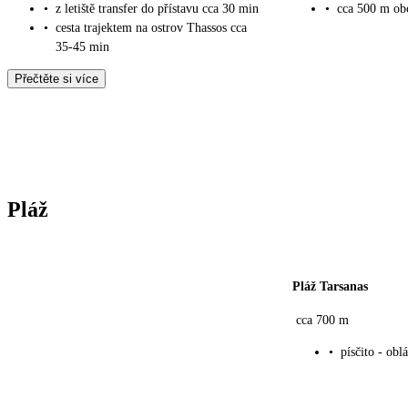
•
z letiště transfer do přístavu cca 30 min
•
cca 500 m obc
•
cesta trajektem na ostrov Thassos cca
35-45 min
Přečtěte si více
Pláž
Pláž Tarsanas
cca 700 m
•
písčito - obl