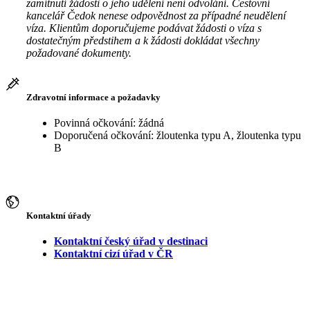
zamítnutí žádosti o jeho udělení není odvolání. Cestovní
kancelář Čedok nenese odpovědnost za případné neudělení
víza. Klientům doporučujeme podávat žádosti o víza s
dostatečným předstihem a k žádosti dokládat všechny
požadované dokumenty.
Zdravotní informace a požadavky
Povinná očkování: žádná
Doporučená očkování: žloutenka typu A, žloutenka typu
B
Kontaktní úřady
Kontaktní český úřad v destinaci
Kontaktní cizí úřad v ČR