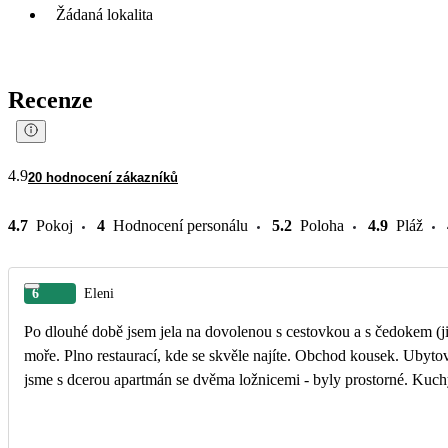
Žádaná lokalita
Recenze
4.9
20 hodnocení zákazníků
4.7
Pokoj
4
Hodnocení personálu
5.2
Poloha
4.9
Pláž
6
Eleni
Po dlouhé době jsem jela na dovolenou s cestovkou a s čedokem (ji
moře. Plno restaurací, kde se skvěle najíte. Obchod kousek. Ubytová
jsme s dcerou apartmán se dvěma ložnicemi - byly prostorné. Kuchy