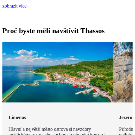
zobrazit více
Proč byste měli navštívit Thassos
Limenas
Jezero 
Hlavní a největší město ostrova si navzdory
Přírodní
turistickému rozmachu zachovalo původní kouzlo i
nejfotog