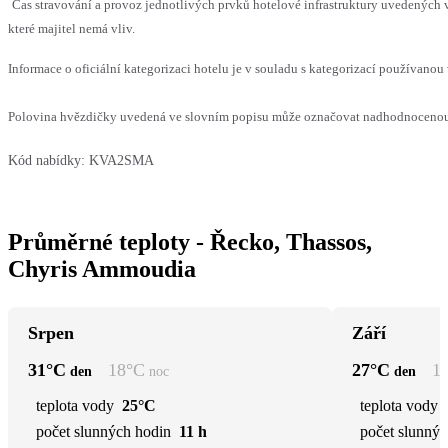
Čas stravování a provoz jednotlivých prvků hotelové infrastruktury uvedenýc
které majitel nemá vliv.
Informace o oficiální kategorizaci hotelu je v souladu s kategorizací používanou 
Polovina hvězdičky uvedená ve slovním popisu může označovat nadhodnocenou n
Kód nabídky:
KVA2SMA
Průměrné teploty - Řecko, Thassos,
Chyris Ammoudia
Srpen
Září
31
°C
18
°C
27
°C
1
den
noc
den
teplota vody
25°C
teplota vody
počet slunných hodin
11 h
počet slunnýc