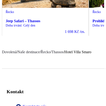
Řecko
Řecko
Jeep Safari – Thassos
Prohlíd
Doba trvání
:
Celý den
Doba trvá
1 698 Kč
/os.
Dovolená
/
Naše destinace
/
Řecko
/
Thassos
/
Hotel Villa Smaro
Kontakt