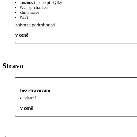
možností jedné přistýlky
WC, sprcha, fén
klimatizace
WiFi
zobrazit podrobnosti
v ceně
Strava
bez stravování
vlastní
v ceně