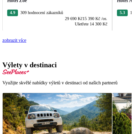
Hotel Zoe
Hotel Ae
4.9
309 hodnocení zákazníků
5.3
12
29 690 Kč
15 390 Kč
/os.
Ušetřete
14 300 Kč
zobrazit více
Výlety v destinaci
Využijte skvělé nabídky výletů v destinaci od našich partnerů