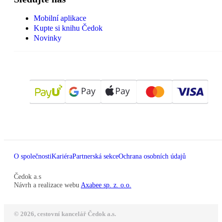
Mobilní aplikace
Kupte si knihu Čedok
Novinky
O společnosti
Kariéra
Partnerská sekce
Ochrana osobních údajů
Čedok a.s
Návrh a realizace webu
Axabee sp. z. o.o.
© 2026, cestovní kancelář Čedok a.s.