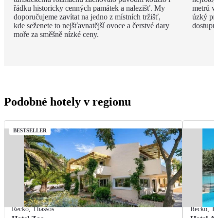
řádku historicky cenných památek a nalezišť. My
metrů v
doporučujeme zavítat na jedno z místních tržišť,
úzký pru
kde seženete to nejšťavnatější ovoce a čerstvé dary
dostupné
moře za směšně nízké ceny.
Podobné hotely v regionu
BESTSELLER
Řecko
,
Thassos
Řecko
,
Th