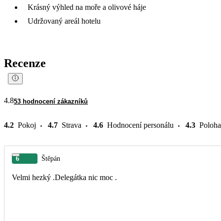
Krásný výhled na moře a olivové háje
Udržovaný areál hotelu
Recenze
4.8
53 hodnocení zákazníků
4.2
Pokoj
4.7
Strava
4.6
Hodnocení personálu
4.3
Poloha
6
Štěpán
Velmi hezký .Delegátka nic moc .