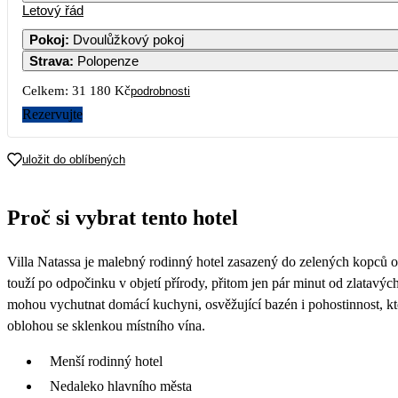
Letový řád
Pokoj
:
Dvoulůžkový pokoj
Strava
:
Polopenze
Celkem:
31 180 Kč
podrobnosti
Rezervujte
uložit do oblíbených
Proč si vybrat tento hotel
Villa Natassa je malebný rodinný hotel zasazený do zelených kopců o
touží po odpočinku v objetí přírody, přitom jen pár minut od zlatavý
mohou vychutnat domácí kuchyni, osvěžující bazén i pohostinnost, kte
oblohou se sklenkou místního vína.
Menší rodinný hotel
Nedaleko hlavního města