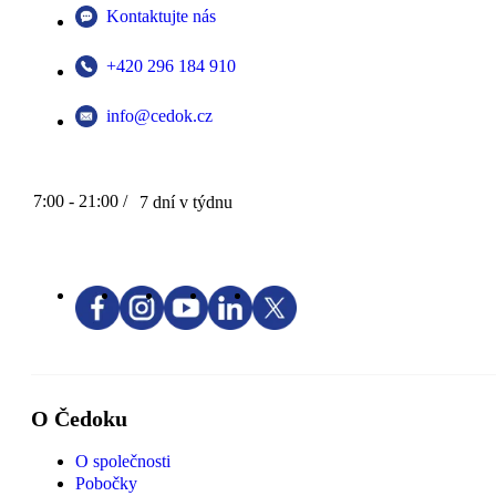
Kontaktujte nás
+420 296 184 910
info@cedok.cz
7:00 - 21:00 /
7 dní v týdnu
O Čedoku
O společnosti
Pobočky