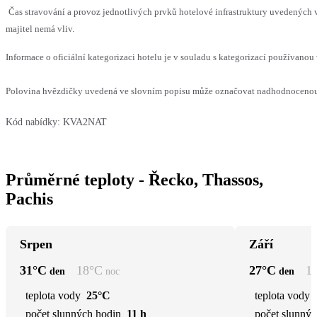
Čas stravování a provoz jednotlivých prvků hotelové infrastruktury uvedenýc
majitel nemá vliv.
Informace o oficiální kategorizaci hotelu je v souladu s kategorizací používanou 
Polovina hvězdičky uvedená ve slovním popisu může označovat nadhodnocenou n
Kód nabídky:
KVA2NAT
Průměrné teploty - Řecko, Thassos,
Pachis
Srpen
Září
31
°C
18
°C
27
°C
1
den
noc
den
teplota vody
25°C
teplota vody
počet slunných hodin
11 h
počet slunnýc