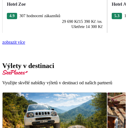
Hotel Zoe
Hotel Ae
4.9
307 hodnocení zákazníků
5.3
12
29 690 Kč
15 390 Kč
/os.
Ušetřete
14 300 Kč
zobrazit více
Výlety v destinaci
Využijte skvělé nabídky výletů v destinaci od našich partnerů