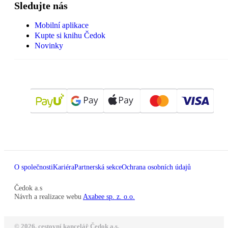
Sledujte nás
Mobilní aplikace
Kupte si knihu Čedok
Novinky
O společnosti
Kariéra
Partnerská sekce
Ochrana osobních údajů
Čedok a.s
Návrh a realizace webu
Axabee sp. z. o.o.
© 2026, cestovní kancelář Čedok a.s.