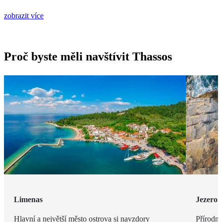
zobrazit více
Proč byste měli navštívit Thassos
Limenas
Jezero 
Hlavní a největší město ostrova si navzdory
Přírodní