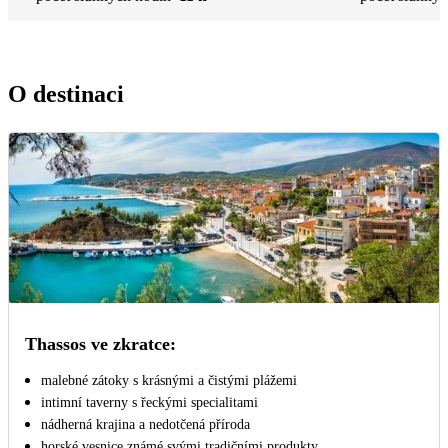
O destinaci
Thassos ve zkratce:
malebné zátoky s krásnými a čistými plážemi
intimní taverny s řeckými specialitami
nádherná krajina a nedotčená příroda
horské vesnice známé svými tradičními produkty