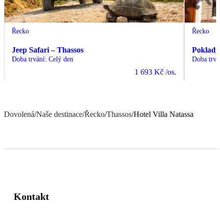
Řecko
Řecko
Jeep Safari – Thassos
Poklady
Doba trvání
:
Celý den
Doba trvá
1 693 Kč
/os.
Dovolená
/
Naše destinace
/
Řecko
/
Thassos
/
Hotel Villa Natassa
Kontakt