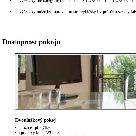
výše taxy dle kategorie hotelu: 1-2* 2 EUR/noc, 3* 5 EUR/noc, 
výše taxy může být úpravou místní vyhlášky i v průběhu sezóny kdy
Dostupnost pokojů
Dvoulůžkový pokoj
možnost přistýlky
sprchový kout, WC, fén