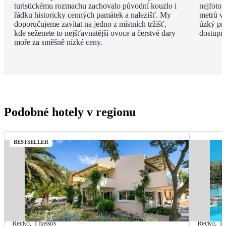
turistickému rozmachu zachovalo původní kouzlo i
nejfotog
řádku historicky cenných památek a nalezišť. My
metrů v
doporučujeme zavítat na jedno z místních tržišť,
úzký pru
kde seženete to nejšťavnatější ovoce a čerstvé dary
dostupné
moře za směšně nízké ceny.
Podobné hotely v regionu
BESTSELLER
Řecko
,
Thassos
Řecko
,
Th