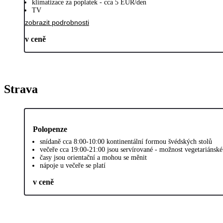
klimatizace za poplatek - cca 5 EUR/den
TV
zobrazit podrobnosti
v ceně
Strava
Polopenze
snídaně cca 8:00-10:00 kontinentální formou švédských stolů
večeře cca 19:00-21:00 jsou servírované - možnost vegetariánské
časy jsou orientační a mohou se měnit
nápoje u večeře se platí
v ceně