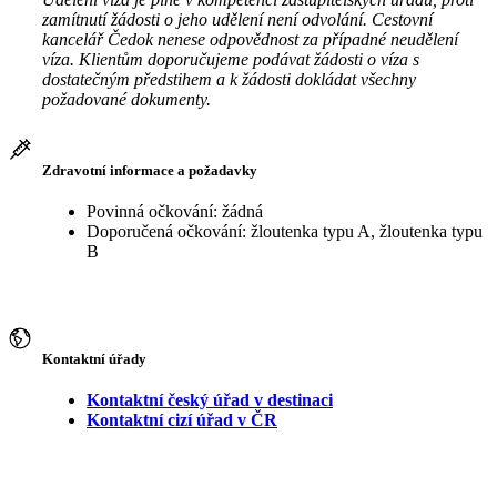
zamítnutí žádosti o jeho udělení není odvolání. Cestovní
kancelář Čedok nenese odpovědnost za případné neudělení
víza. Klientům doporučujeme podávat žádosti o víza s
dostatečným předstihem a k žádosti dokládat všechny
požadované dokumenty.
Zdravotní informace a požadavky
Povinná očkování: žádná
Doporučená očkování: žloutenka typu A, žloutenka typu
B
Kontaktní úřady
Kontaktní český úřad v destinaci
Kontaktní cizí úřad v ČR