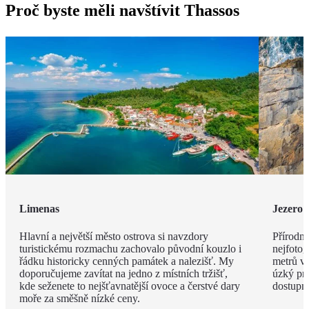
Proč byste měli navštívit Thassos
Limenas
Jezero 
Hlavní a největší město ostrova si navzdory
Přírodní
turistickému rozmachu zachovalo původní kouzlo i
nejfotog
řádku historicky cenných památek a nalezišť. My
metrů v
doporučujeme zavítat na jedno z místních tržišť,
úzký pru
kde seženete to nejšťavnatější ovoce a čerstvé dary
dostupné
moře za směšně nízké ceny.