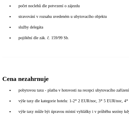
počet noclehů dle potvrzení o zájezdu
stravování v rozsahu uvedeném u ubytovacího objektu
služby delegáta
pojištění dle zák. č. 159/99 Sb.
Cena nezahrnuje
pobytovou taxu - platba v hotovosti na recepci ubytovacího zařízení
výše taxy dle kategorie hotelu: 1-2* 2 EUR/noc, 3* 5 EUR/noc, 
výše taxy může být úpravou místní vyhlášky i v průběhu sezóny kdy