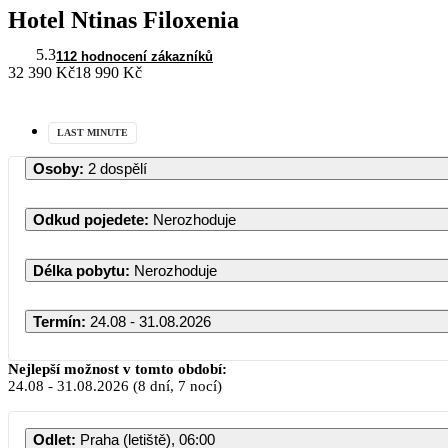
Hotel Ntinas Filoxenia
5.3
112 hodnocení zákazníků
32 390 Kč
18 990 Kč
LAST MINUTE
Osoby
:
2 dospělí
Odkud pojedete
:
Nerozhoduje
Délka pobytu
:
Nerozhoduje
Termín
:
24.08 - 31.08.2026
Nejlepší možnost v tomto období:
24.08
-
31.08.2026
(8 dní, 7 nocí)
Odlet
:
Praha (letiště), 06:00