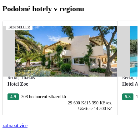
Podobné hotely v regionu
BESTSELLER
Řecko
,
Thassos
Řecko
,
Th
Hotel Zoe
Hotel Ae
4.9
308 hodnocení zákazníků
5.3
12
29 690 Kč
15 390 Kč
/os.
Ušetřete
14 300 Kč
zobrazit více