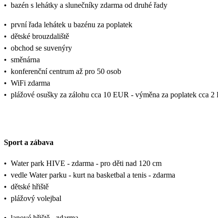
•
bazén s lehátky a slunečníky zdarma od druhé řady
•
první řada lehátek u bazénu za poplatek
•
dětské brouzdaliště
•
obchod se suvenýry
•
směnárna
•
konferenční centrum až pro 50 osob
•
WiFi zdarma
•
plážové osušky za zálohu cca 10 EUR - výměna za poplatek cca 
Sport a zábava
•
Water park HIVE - zdarma - pro děti nad 120 cm
•
vedle Water parku - kurt na basketbal a tenis - zdarma
•
dětské hřiště
•
plážový volejbal
•
lanové hřiště - zdarma