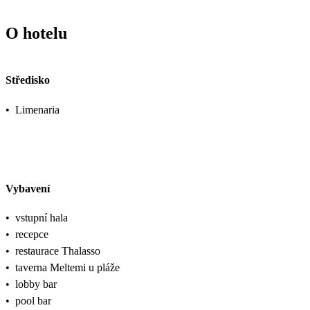
O hotelu
Středisko
•
Limenaria
Vybavení
•
vstupní hala
•
recepce
•
restaurace Thalasso
•
taverna Meltemi u pláže
•
lobby bar
•
pool bar