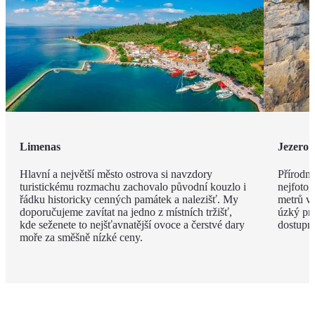
Limenas
Jezero 
Hlavní a největší město ostrova si navzdory
Přírodní
turistickému rozmachu zachovalo původní kouzlo i
nejfotog
řádku historicky cenných památek a nalezišť. My
metrů v
doporučujeme zavítat na jedno z místních tržišť,
úzký pru
kde seženete to nejšťavnatější ovoce a čerstvé dary
dostupné
moře za směšně nízké ceny.