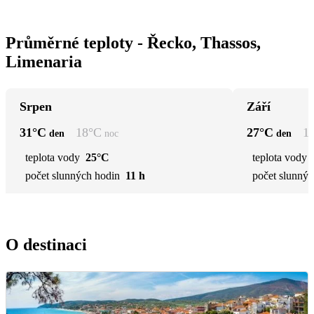
Průměrné teploty - Řecko, Thassos,
Limenaria
Srpen
Září
31
°C
18
°C
27
°C
1
den
noc
den
teplota vody
25°C
teplota vody
počet slunných hodin
11 h
počet slunnýc
O destinaci