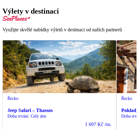
Výlety v destinaci
Využijte skvělé nabídky výletů v destinaci od našich partnerů
Řecko
Řecko
Jeep Safari – Thassos
Poklady
Doba trvání
:
Celý den
Doba trvá
1 697 Kč
/os.