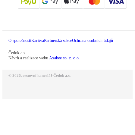
O společnosti
Kariéra
Partnerská sekce
Ochrana osobních údajů
Čedok a.s
Návrh a realizace webu
Axabee sp. z. o.o.
© 2026, cestovní kancelář Čedok a.s.