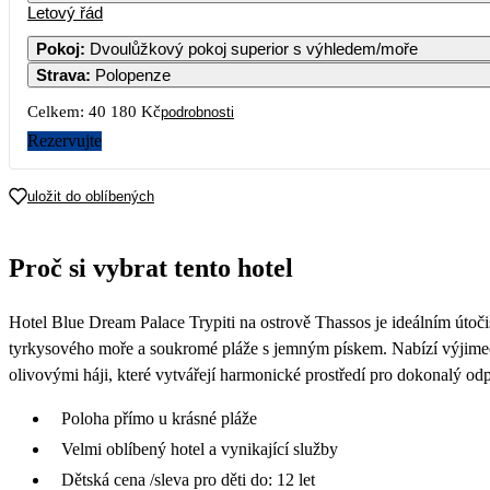
Letový řád
Pokoj
:
Dvoulůžkový pokoj superior s výhledem/moře
Strava
:
Polopenze
Celkem:
40 180 Kč
podrobnosti
Rezervujte
uložit do oblíbených
Proč si vybrat tento hotel
Hotel Blue Dream Palace Trypiti na ostrově Thassos je ideálním útočiš
tyrkysového moře a soukromé pláže s jemným pískem. Nabízí výjimečn
olivovými háji, které vytvářejí harmonické prostředí pro dokonalý odp
Poloha přímo u krásné pláže
Velmi oblíbený hotel a vynikající služby
Dětská cena /sleva pro děti do: 12 let