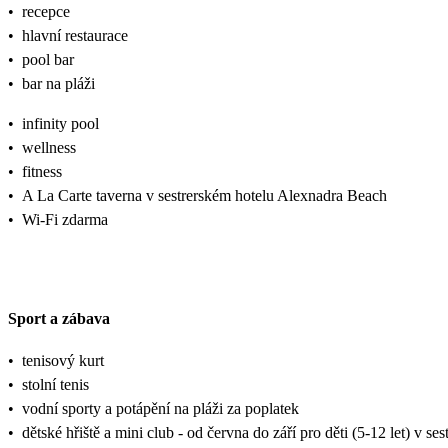
•
recepce
•
hlavní restaurace
•
pool bar
•
bar na pláži
•
infinity pool
•
wellness
•
fitness
•
A La Carte taverna v sestrerském hotelu Alexnadra Beach
•
Wi-Fi zdarma
Sport a zábava
•
tenisový kurt
•
stolní tenis
•
vodní sporty a potápění na pláži za poplatek
•
dětské hřiště a mini club - od června do září pro děti (5-12 let) v se