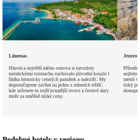
Limenas
Jezero 
Hlavní a největší město ostrova si navzdory
Přírodní
turistickému rozmachu zachovalo původní kouzlo i
nejfotog
řádku historicky cenných památek a nalezišť. My
metrů v
doporučujeme zavítat na jedno z místních tržišť,
úzký pru
kde seženete to nejšťavnatější ovoce a čerstvé dary
dostupné
moře za směšně nízké ceny.
Podobné hotely v regionu