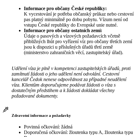
Informace pro občany České republiky:
K vycestování je potřeba občanský průkaz nebo cestovní
pas platný minimálně po dobu pobytu. Vízum není od
vstupu České republiky do Evropské unie nutné.
Informace pro občany ostatních zemí:
Údaje o pasových a vízových požadavcích včetně
přibližných lhůt pro vyřízení víz pro občany třetích zemí
jsou k dispozici u příslušných úřadů třetí země
(ministerstvo zahraničních věcí, zastupitelský úřad).
Udělení víza je plně v kompetenci zastupitelských úřadů, proti
zamítnutí žádosti o jeho udělení není odvolání. Cestovní
kancelář Čedok nenese odpovědnost za případné neudělení
víza. Klientům doporučujeme podávat žádosti o víza s
dostatečným předstihem a k žádosti dokládat všechny
požadované dokumenty.
Zdravotní informace a požadavky
Povinná očkování: žádná
Doporučená očkování: žloutenka typu A, žloutenka typu