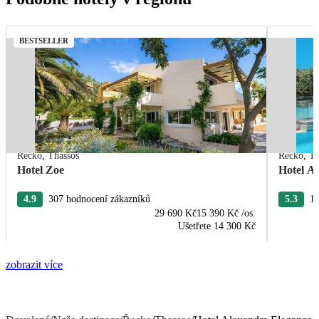
BESTSELLER
Řecko
,
Thassos
Řecko
,
Th
Hotel Zoe
Hotel Ae
4.9
307 hodnocení zákazníků
5.3
12
29 690 Kč
15 390 Kč
/os.
Ušetřete
14 300 Kč
zobrazit více