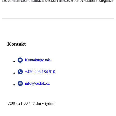
Dovolená
/
Naše destinace
/
Řecko
/
Thassos
/
Hotel Alexandra Elegance
Kontakt
Kontaktujte nás
+420 296 184 910
info@cedok.cz
7:00 - 21:00 /
7 dní v týdnu