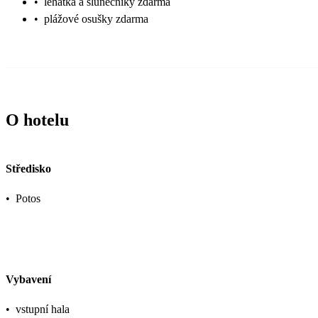
•
lehátka a slunečníky zdarma
•
plážové osušky zdarma
O hotelu
Středisko
•
Potos
Vybavení
•
vstupní hala