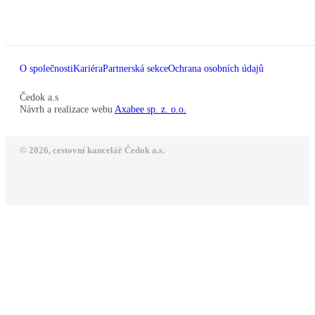
O společnosti
Kariéra
Partnerská sekce
Ochrana osobních údajů
Čedok a.s
Návrh a realizace webu
Axabee sp. z. o.o.
© 2026, cestovní kancelář Čedok a.s.